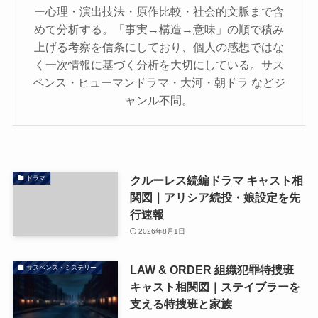
ー心理・演出技法・原作比較・社会的文脈まで含
めて分析する。「事実→構造→意味」の順で積み
上げる考察を信条にしており、個人の感想ではな
く一次情報に基づく分析を大切にしている。サス
ペンス・ヒューマンドラマ・大河・朝ドラ などジ
ャンル不問。
クルーレス続編ドラマ キャスト相
ドラマ
関図｜アリシア続投・娘設定を先
行速報
2026年8月1日
LAW & ORDER 組織犯罪特捜班
サスペンス・ミステリー
キャスト相関図｜ステイブラーを
支える特捜班と家族