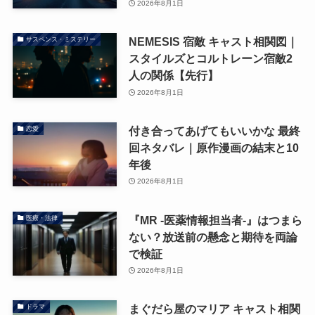
2026年8月1日
NEMESIS 宿敵 キャスト相関図｜
サスペンス・ミステリー
スタイルズとコルトレーン宿敵2
人の関係【先行】
2026年8月1日
付き合ってあげてもいいかな 最終
恋愛
回ネタバレ｜原作漫画の結末と10
年後
2026年8月1日
『MR -医薬情報担当者-』はつまら
医療・法律
ない？放送前の懸念と期待を両論
で検証
2026年8月1日
まぐだら屋のマリア キャスト相関
ドラマ