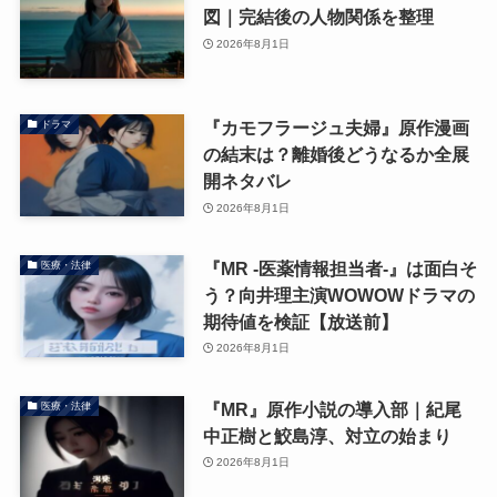
図｜完結後の人物関係を整理
2026年8月1日
『カモフラージュ夫婦』原作漫画
ドラマ
の結末は？離婚後どうなるか全展
開ネタバレ
2026年8月1日
『MR -医薬情報担当者-』は面白そ
医療・法律
う？向井理主演WOWOWドラマの
期待値を検証【放送前】
2026年8月1日
『MR』原作小説の導入部｜紀尾
医療・法律
中正樹と鮫島淳、対立の始まり
2026年8月1日