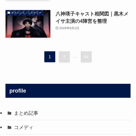
八神瑛子キャスト相関図｜黒木メ
サスペンス・ミステリー
イサ主演の4陣営を整理
2026年8月1日
1
2
...
64
profile
まとめ記事
コメディ