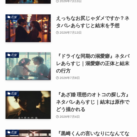
2026年7月13日
えっちなお尻じゃダメですか？ネ
恋愛
タバレあらすじと結末を予想
2026年7月13日
『ドライな同期の溺愛癖』ネタバ
恋愛
レあらすじ｜溺愛癖の正体と結末
の行方
2026年7月8日
『あざ婚 理想のオトコの探し方』
恋愛
ネタバレあらすじ｜結末は原作で
どう描かれる
2026年7月4日
『黒崎くんの言いなりになんてな
恋愛