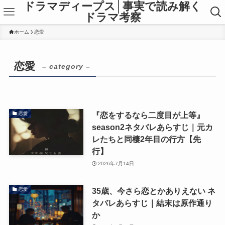
ドラマディープス│事実で読み解く
ドラマ考察
ホーム
恋愛
恋愛
– category –
『恋をするなら二度目が上等』
恋愛
season2ネタバレあらすじ｜元カ
レたちと同棲2年目の行方【先
行】
2026年7月14日
35歳、今さら恋とかありえない ネ
恋愛
タバレあらすじ｜結末は原作通り
か