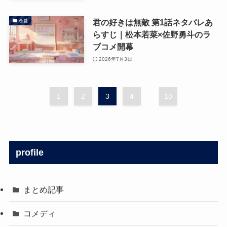
君の好きは無敵 第1話ネタバレあ
恋愛
らすじ｜松本若菜×佐野勇斗のラ
ブコメ開幕
2026年7月3日
1
2
3
4
...
10
profile
まとめ記事
コメディ