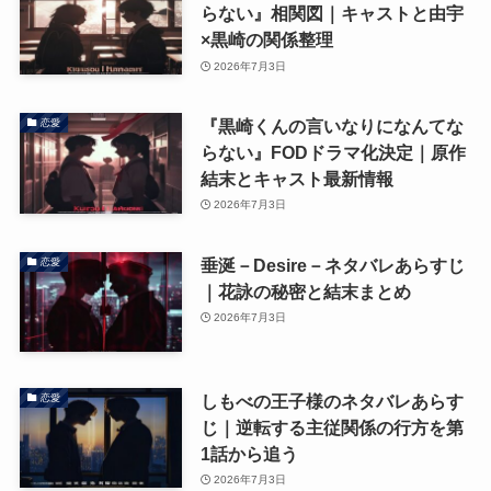
らない』相関図｜キャストと由宇
×黒崎の関係整理
2026年7月3日
『黒崎くんの言いなりになんてな
恋愛
らない』FODドラマ化決定｜原作
結末とキャスト最新情報
2026年7月3日
垂涎－Desire－ネタバレあらすじ
恋愛
｜花詠の秘密と結末まとめ
2026年7月3日
しもべの王子様のネタバレあらす
恋愛
じ｜逆転する主従関係の行方を第
1話から追う
2026年7月3日