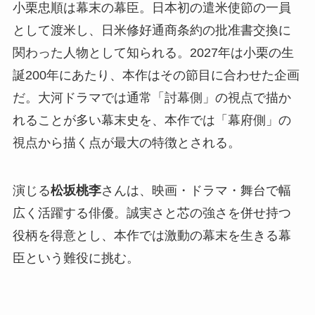
小栗忠順は幕末の幕臣。日本初の遣米使節の一員
として渡米し、日米修好通商条約の批准書交換に
関わった人物として知られる。2027年は小栗の生
誕200年にあたり、本作はその節目に合わせた企画
だ。大河ドラマでは通常「討幕側」の視点で描か
れることが多い幕末史を、本作では「幕府側」の
視点から描く点が最大の特徴とされる。
演じる
松坂桃李
さんは、映画・ドラマ・舞台で幅
広く活躍する俳優。誠実さと芯の強さを併せ持つ
役柄を得意とし、本作では激動の幕末を生きる幕
臣という難役に挑む。