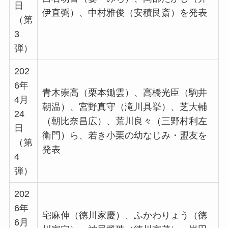
日
伊直弼）、中村雅俊（安積艮斎）を発表
（第
3
弾）
202
6年
青木崇高（栗本鋤雲）、高橋光臣（駒井
4月
朝温）、宮野真守（滝川具挙）、芝大輔
24
（朝比奈昌広）、荒川良々（三野村利左
日
衛門）ら、若き小栗の幼なじみ・盟友を
（第
発表
4
弾）
202
6年
宅麻伸（徳川家慶）、ふかわりょう（徳
6月