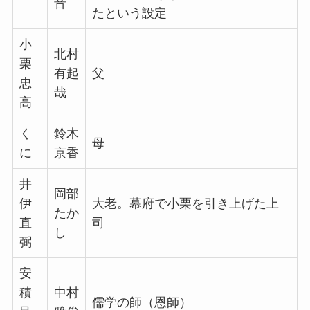
音
たという設定
小
北村
栗
有起
父
忠
哉
高
く
鈴木
母
に
京香
井
岡部
伊
大老。幕府で小栗を引き上げた上
たか
直
司
し
弼
安
積
中村
儒学の師（恩師）