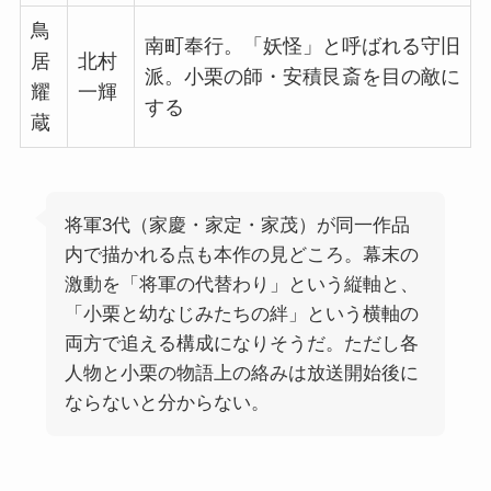
鳥
南町奉行。「妖怪」と呼ばれる守旧
居
北村
派。小栗の師・安積艮斎を目の敵に
耀
一輝
する
蔵
将軍3代（家慶・家定・家茂）が同一作品
内で描かれる点も本作の見どころ。幕末の
激動を「将軍の代替わり」という縦軸と、
「小栗と幼なじみたちの絆」という横軸の
両方で追える構成になりそうだ。ただし各
人物と小栗の物語上の絡みは放送開始後に
ならないと分からない。