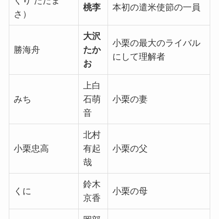
ぐり ただま
桃李
本初の遣米使節の一員
さ）
大沢
小栗の最大のライバル
勝海舟
たか
にして理解者
お
上白
みち
石萌
小栗の妻
音
北村
小栗忠高
有起
小栗の父
哉
鈴木
くに
小栗の母
京香