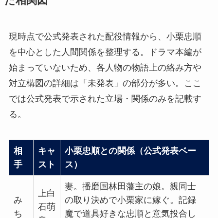
た相関図
現時点で公式発表された配役情報から、小栗忠順
を中心とした人間関係を整理する。ドラマ本編が
始まっていないため、各人物の物語上の絡み方や
対立構図の詳細は「未発表」の部分が多い。ここ
では公式発表で示された立場・関係のみを記載す
る。
相
キャ
小栗忠順との関係（公式発表ベー
手
スト
ス）
妻。播磨国林田藩主の娘。親同士
上白
み
の取り決めで小栗家に嫁ぐ。記録
石萌
ち
魔で道具好きな忠順と意気投合し