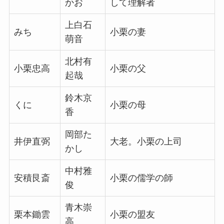
かお
して理解者
上白石
みち
小栗の妻
萌音
北村有
小栗忠高
小栗の父
起哉
鈴木京
くに
小栗の母
香
岡部た
井伊直弼
大老。小栗の上司
かし
中村雅
安積艮斎
小栗の儒学の師
俊
青木崇
栗本鋤雲
小栗の盟友
高