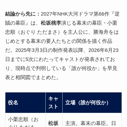
結論から先に：
2027年NHK大河ドラマ第66作『逆
賊の幕臣』は、
松坂桃李
演じる幕末の幕臣・小栗
忠順（おぐり ただまさ）を主人公に、勝海舟をは
じめとする幕末の要人たちとの関係を描く作品
だ。2025年3月3日の制作発表以降、2026年6月23
日までに5次にわたってキャストが発表されてお
り、現時点で判明している「誰が何役か」を早見
表と相関図でまとめた。
キャ
役名
立場（誰が何役か）
スト
小栗忠順（お
松坂
主演。幕末の幕臣。日