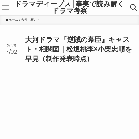
ドラマディープス│事実で読み解く
ドラマ考察
ホーム
大河・歴史
大河ドラマ『逆賊の幕臣』キャス
2026
ト・相関図｜松坂桃李×小栗忠順を
7/02
早見（制作発表時点）