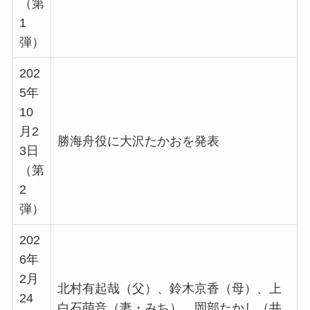
（第
1
弾）
202
5年
10
月2
勝海舟役に大沢たかおを発表
3日
（第
2
弾）
202
6年
2月
北村有起哉（父）、鈴木京香（母）、上
24
白石萌音（妻・みち）、岡部たかし（井