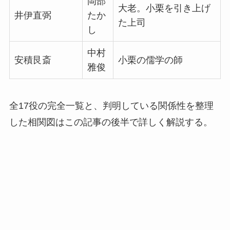
岡部
大老。小栗を引き上げ
井伊直弼
たか
た上司
し
中村
安積艮斎
小栗の儒学の師
雅俊
全17役の完全一覧と、判明している関係性を整理
した相関図はこの記事の後半で詳しく解説する。