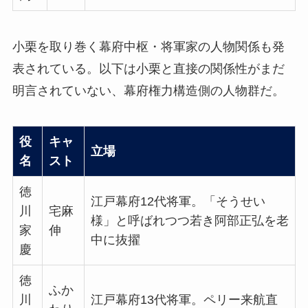
小栗を取り巻く幕府中枢・将軍家の人物関係も発
表されている。以下は小栗と直接の関係性がまだ
明言されていない、幕府権力構造側の人物群だ。
役
キャ
立場
名
スト
徳
江戸幕府12代将軍。「そうせい
川
宅麻
様」と呼ばれつつ若き阿部正弘を老
家
伸
中に抜擢
慶
徳
ふか
川
江戸幕府13代将軍。ペリー来航直