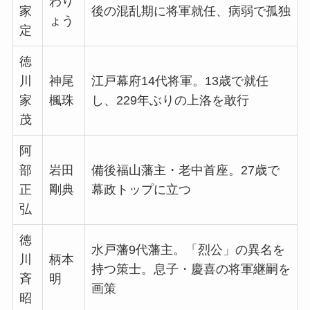
わり
家
後の混乱期に将軍就任、病弱で孤独
ょう
定
徳
川
神尾
江戸幕府14代将軍。13歳で就任
家
楓珠
し、229年ぶりの上洛を敢行
茂
阿
部
岩田
備後福山藩主・老中首座。27歳で
正
剛典
幕政トップに立つ
弘
徳
水戸藩9代藩主。「烈公」の異名を
川
柄本
持つ策士。息子・慶喜の将軍継嗣を
斉
明
画策
昭