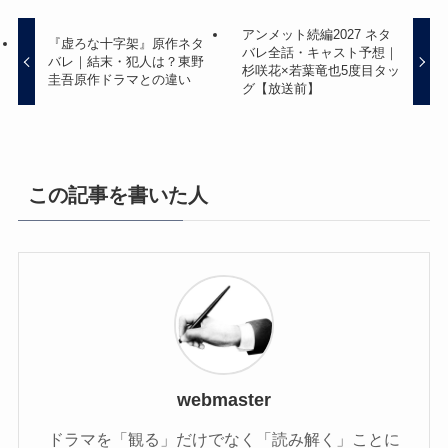
アンメット続編2027 ネタ
『虚ろな十字架』原作ネタ
バレ全話・キャスト予想｜
バレ｜結末・犯人は？東野
杉咲花×若葉竜也5度目タッ
圭吾原作ドラマとの違い
グ【放送前】
この記事を書いた人
webmaster
ドラマを「観る」だけでなく「読み解く」ことに