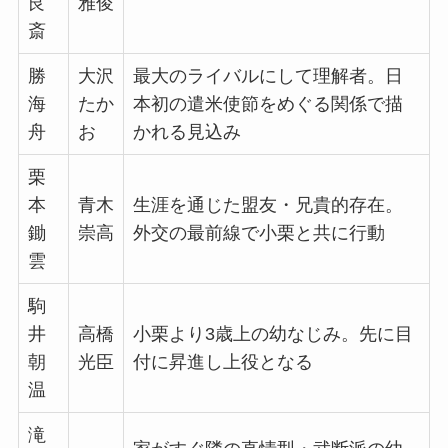
艮
雅俊
斎
勝
大沢
最大のライバルにして理解者。日
海
たか
本初の遣米使節をめぐる関係で描
舟
お
かれる見込み
栗
本
青木
生涯を通じた盟友・兄貴的存在。
鋤
崇高
外交の最前線で小栗と共に行動
雲
駒
井
高橋
小栗より3歳上の幼なじみ。先に目
朝
光臣
付に昇進し上役となる
温
滝