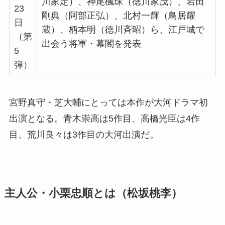
川家定）、神尾楓珠（徳川家茂）、岩田
23
剛典（阿部正弘）、北村一輝（鳥居耀
日
蔵）、柄本明（徳川斉昭）ら、江戸城で
（第
出会う将軍・幕閣を発表
5
弾）
宮野真守・芝大輔にとっては本作が大河ドラマ初
出演となる。青木崇高は5作目、高橋光臣は4作
目、荒川良々は3作目の大河出演だ。
主人公・小栗忠順とは（松坂桃李）