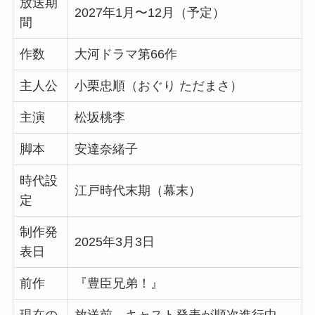
放送期
2027年1月〜12月（予定）
間
作数
大河ドラマ第66作
主人公
小栗忠順（おぐり ただまさ）
主演
松坂桃李
脚本
安達奈緒子
時代設
江戸時代末期（幕末）
定
制作発
2025年3月3日
表日
前作
『豊臣兄弟！』
現在の
放送前。キャスト発表が順次進行中