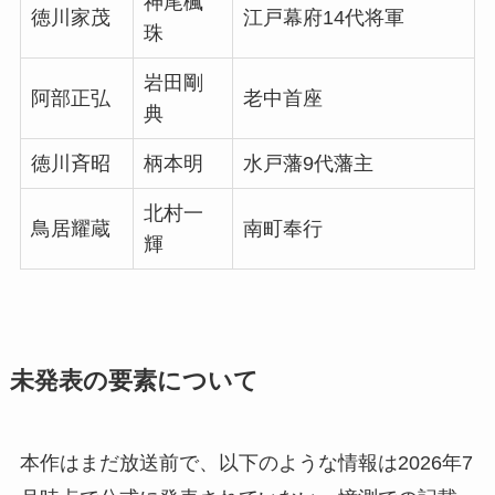
神尾楓
徳川家茂
江戸幕府14代将軍
珠
岩田剛
阿部正弘
老中首座
典
徳川斉昭
柄本明
水戸藩9代藩主
北村一
鳥居耀蔵
南町奉行
輝
未発表の要素について
本作はまだ放送前で、以下のような情報は2026年7