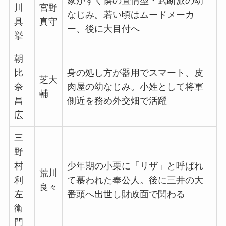
家がすぐ隣の直情型・武断派の幼
川
宮野
なじみ。若い頃はムードメーカ
具
真守
ー、後に大目付へ
挙
朝
比
身の処し方が器用でスマート、皮
芝大
奈
肉屋の幼なじみ。小姓として将軍
輔
昌
側近を務め外交畑で活躍
広
三
野
村
少年期の小栗に「リザ」と呼ばれ
荒川
利
て慕われた奉公人。後に三井の大
良々
左
番頭へ出世し財政面で関わる
衛
門