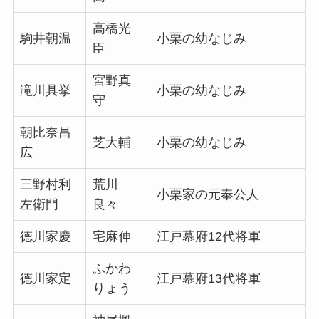
高橋光
駒井朝温
小栗の幼なじみ
臣
宮野真
滝川具挙
小栗の幼なじみ
守
朝比奈昌
芝大輔
小栗の幼なじみ
広
三野村利
荒川
小栗家の元奉公人
左衛門
良々
徳川家慶
宅麻伸
江戸幕府12代将軍
ふかわ
徳川家定
江戸幕府13代将軍
りょう