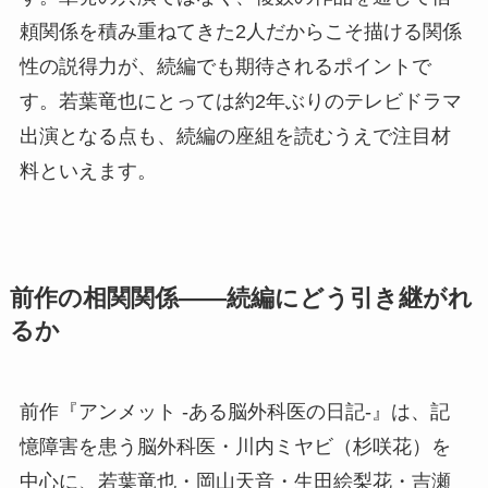
頼関係を積み重ねてきた2人だからこそ描ける関係
性の説得力が、続編でも期待されるポイントで
す。若葉竜也にとっては約2年ぶりのテレビドラマ
出演となる点も、続編の座組を読むうえで注目材
料といえます。
前作の相関関係——続編にどう引き継がれ
るか
前作『アンメット -ある脳外科医の日記-』は、記
憶障害を患う脳外科医・川内ミヤビ（杉咲花）を
中心に、若葉竜也・岡山天音・生田絵梨花・吉瀬