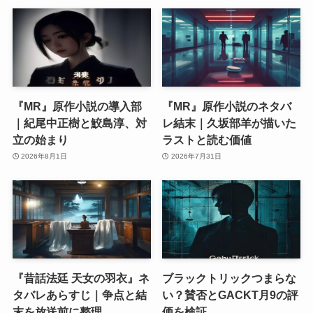
『MR』原作小説の導入部
『MR』原作小説のネタバ
｜紀尾中正樹と鮫島淳、対
レ結末｜久坂部羊が描いた
立の始まり
ラストと読む価値
2026年8月1日
2026年7月31日
『昔話法廷 天女の羽衣』ネ
ブラックトリックつまらな
タバレあらすじ｜争点と結
い？賛否とGACKT月9の評
末を放送前に整理
価を検証