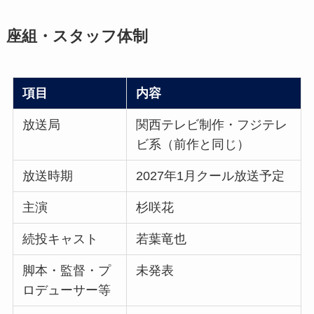
座組・スタッフ体制
項目
内容
放送局
関西テレビ制作・フジテレ
ビ系（前作と同じ）
放送時期
2027年1月クール放送予定
主演
杉咲花
続投キャスト
若葉竜也
脚本・監督・プ
未発表
ロデューサー等