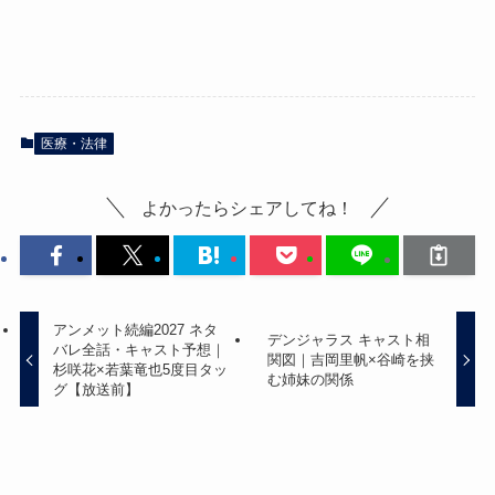
医療・法律
よかったらシェアしてね！
アンメット続編2027 ネタ
デンジャラス キャスト相
バレ全話・キャスト予想｜
関図｜吉岡里帆×谷崎を挟
杉咲花×若葉竜也5度目タッ
む姉妹の関係
グ【放送前】