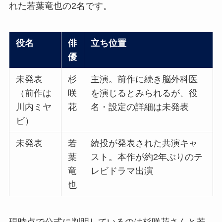
れた若葉竜也の2名です。
役名
俳
立ち位置
優
未発表
杉
主演。前作に続き脳外科医
（前作は
咲
を演じるとみられるが、役
川内ミヤ
花
名・設定の詳細は未発表
ビ）
未発表
若
続投が発表された共演キャ
葉
スト。本作が約2年ぶりのテ
竜
レビドラマ出演
也
現時点で公式に判明しているのは杉咲花さんと若