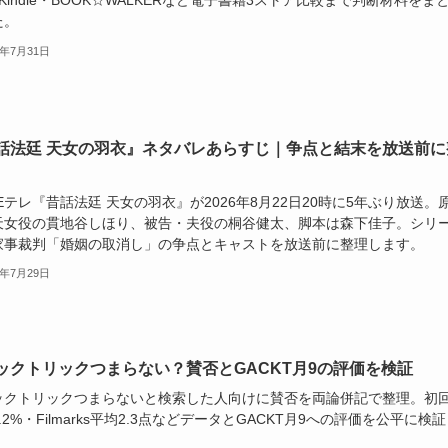
Kindle・BOOK☆WALKERなど電子書籍3ストア比較まで判断材料をま
た。
6年7月31日
話法廷 天女の羽衣』ネタバレあらすじ｜争点と結末を放送前に
 Eテレ『昔話法廷 天女の羽衣』が2026年8月22日20時に5年ぶり放送。
天女役の貫地谷しほり、被告・夫役の桐谷健太、脚本は森下佳子。シリ
家事裁判「婚姻の取消し」の争点とキャストを放送前に整理します。
6年7月29日
ックトリックつまらない？賛否とGACKT月9の評価を検証
ックトリックつまらないと検索した人向けに賛否を両論併記で整理。初
.2%・Filmarks平均2.3点などデータとGACKT月9への評価を公平に検
。