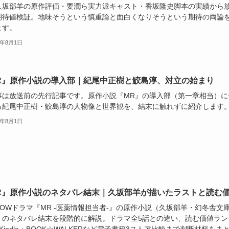
久坂部羊の原作評価・要潤ら実力派キャスト・香坂隆史脚本の実績から
期待値検証。地味そうという慎重論と面白くなりそうという期待の両論
ます。
6年8月1日
R』原作小説の導入部｜紀尾中正樹と鮫島淳、対立の始まり
事は放送前の先行記事です。原作小説『MR』の導入部（第一章相当）に
る紀尾中正樹・鮫島淳の人物像と世界観を、結末に触れずに紹介します
6年8月1日
R』原作小説のネタバレ結末｜久坂部羊が描いたラストと読む
WOWドラマ『MR -医薬情報担当者-』の原作小説（久坂部羊・幻冬舎文
）のネタバレ結末を段階的に解説。ドラマ全5話との違い、読む価値ラン