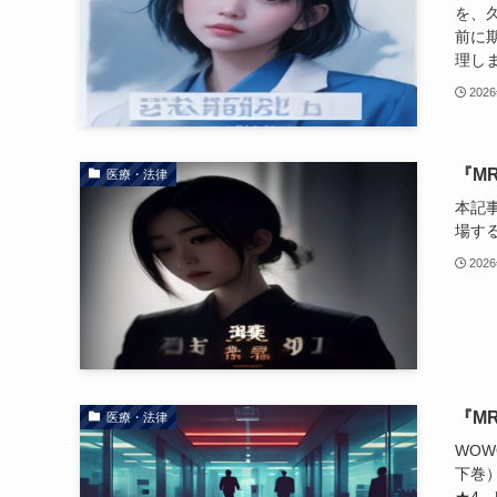
を、
前に
理し
202
『M
医療・法律
本記
場す
202
『M
医療・法律
WO
下巻