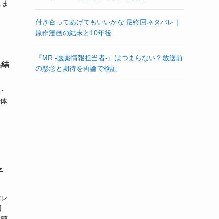
しま
付き合ってあげてもいいかな 最終回ネタバレ｜
原作漫画の結末と10年後
『MR -医薬情報担当者-』はつまらない？放送前
集結
の懸念と期待を両論で検証
投・
新体
子
バレ
回
・随