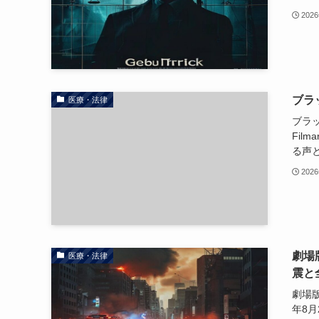
202
ブラ
医療・法律
ブラ
Fil
る声
202
劇場版
医療・法律
震と
劇場版
年8