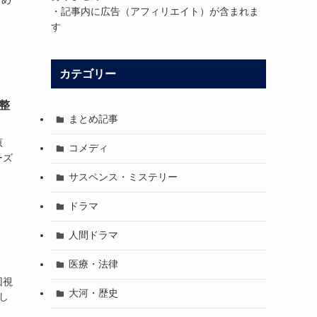
とめ
・記事内に広告（アフィリエイト）が含まれま
す
カテゴリー
整
まとめ記事
原
コメディ
ーズ
サスペンス・ミステリー
ドラマ
人間ドラマ
医療・法律
回視
大河・歴史
証し