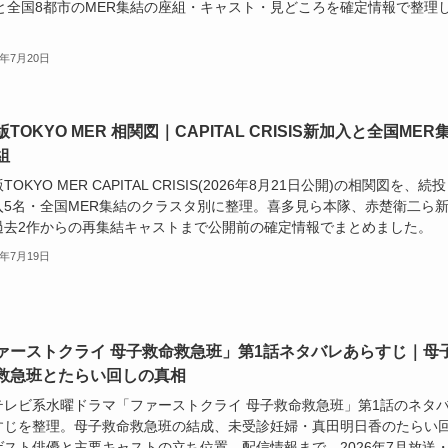
Rと全国8都市のMER集結の座組・キャスト・見どころを確定情報で整理
6年7月20日
TOKYO MER 相関図｜CAPITAL CRISIS新加入と全国MER
組
TOKYO MER CAPITAL CRISIS(2026年8月21日公開)の相関図を、続
入5名・全国MER集結のクラスタ別に整理。喜多見ら本隊、赤楚衛二ら
過去2作からの再集結キャストまで公開前の確定情報でまとめました。
6年7月19日
ァーストクライ 母子救命救急班」第1話ネタバレあらすじ｜母
救急班とたらい回しの真相
テレビ系水曜ドラマ「ファーストクライ 母子救命救急班」第1話のネタ
すじを整理。母子救命救急班の結成、未受診妊婦・真田明日香のたらい
ゲスト俳優と主要キャストの立ち位置、配信情報まで。2026年7月放送