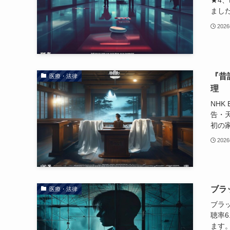
★4、
まし
202
『昔
医療・法律
理
NHK
告・
初の
202
ブラ
医療・法律
ブラ
聴率6
ます