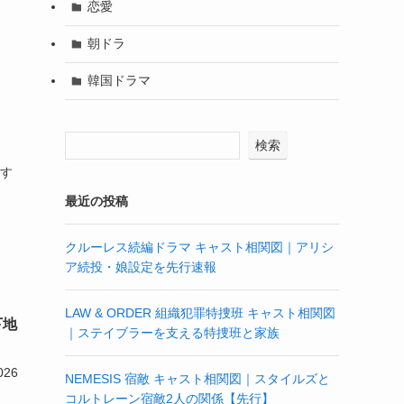
恋愛
朝ドラ
韓国ドラマ
検索
価す
最近の投稿
クルーレス続編ドラマ キャスト相関図｜アリシ
ア続投・娘設定を先行速報
LAW & ORDER 組織犯罪特捜班 キャスト相関図
下地
｜ステイブラーを支える特捜班と家族
26
NEMESIS 宿敵 キャスト相関図｜スタイルズと
コルトレーン宿敵2人の関係【先行】