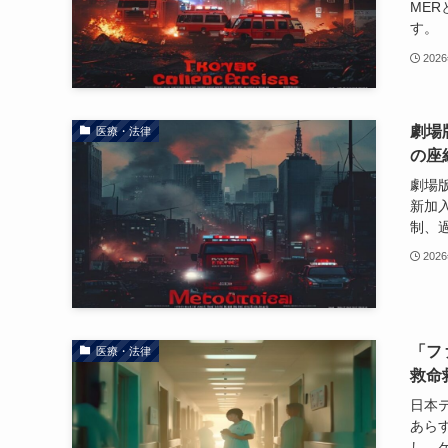
ME
す。
202
劇場版
医療・法律
の座
劇場版
新加
制、
202
「フ
医療・法律
救命
日本
あら
し、