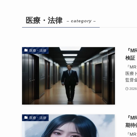
医療・法律
– category –
『M
医療・法律
検証
『MR
医療
監督
202
『M
医療・法律
期待
『MR