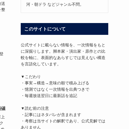
放送
河・朝ドラ などジャンル不問。
を整
このサイトについて
公式サイトに載らない情報を、一次情報をもと
に深掘りします。脚本家・演出家・原作との比
登
較を軸に、表面的なあらすじでは見えない構造
。
を言語化しています。
▼こだわり
・事実→構造→意味の順で積み上げる
・憶測ではなく一次情報を出典つきで
・毎週放送翌日に最新話を追記
▼読む前の注意
価値
・記事にはネタバレが含まれます
庫上
・考察は当サイトの解釈であり、公式見解では
ク
ありません