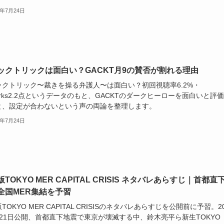
6年7月24日
ックトリックは面白い？GACKT月9の賛否が割れる理由
ックトリック〜裁きを操る弁護人〜は面白い？初回視聴率6.2%・
marks2.2点というデータのもと、GACKTのダークヒーローを面白いと評
と、設定が合わないという声の両論を整理します。
6年7月24日
TOKYO MER CAPITAL CRISIS ネタバレあらすじ｜首都直
全国MER集結を予習
TOKYO MER CAPITAL CRISISのネタバレあらすじを公開前に予習。20
月21日公開、首都直下地震で東京が壊滅する中、鈴木亮平ら新生TOKYO