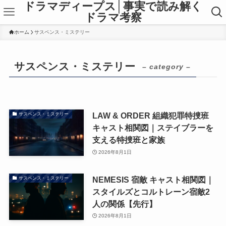
ドラマディープス│事実で読み解く
ドラマ考察
ホーム
サスペンス・ミステリー
サスペンス・ミステリー
– category –
LAW & ORDER 組織犯罪特捜班
サスペンス・ミステリー
キャスト相関図｜ステイブラーを
支える特捜班と家族
2026年8月1日
NEMESIS 宿敵 キャスト相関図｜
サスペンス・ミステリー
スタイルズとコルトレーン宿敵2
人の関係【先行】
2026年8月1日