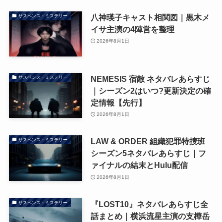
八神瑛子キャスト相関図｜黒木メ
サスペンス・ミステリー
イサ主演の4陣営を整理
2026年8月1日
NEMESIS 宿敵 ネタバレあらすじ
サスペンス・ミステリー
｜シーズン2はいつ?更新決定の確
定情報【先行】
2026年8月1日
LAW & ORDER 組織犯罪特捜班
サスペンス・ミステリー
シーズン5ネタバレあらすじ｜フ
ァイナルの結末とHulu配信
2026年8月1日
『LOST10』ネタバレあらすじ全
サスペンス・ミステリー
話まとめ｜横浜流星主演の支樺岳