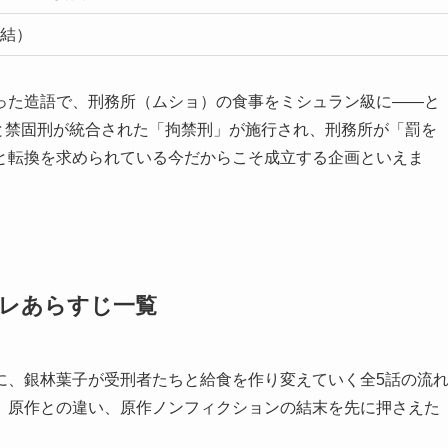
完結）
った造語で、刑務所（ムショ）の食事をミシュラン級に——と
刑と禁固刑が統合された「拘禁刑」が施行され、刑務所が「罰を
と転換を求められている今だからこそ成立する企画といえま
バレあらすじ一覧
に、銀林葉子が受刑者たちと給食を作り変えていく全5話の流
、原作との違い、原作ノンフィクションの結末を先に押さえた