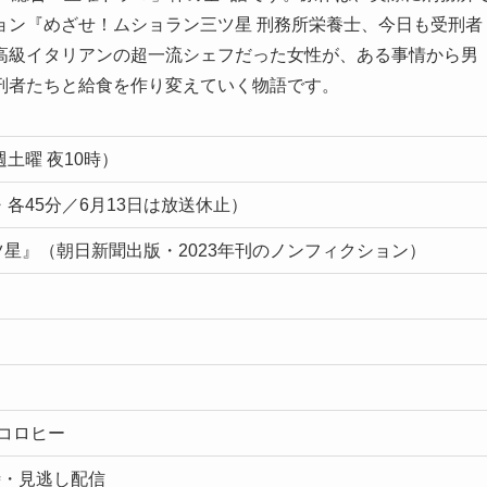
ョン『めざせ！ムショラン三ツ星 刑務所栄養士、今日も受刑者
高級イタリアンの超一流シェフだった女性が、ある事情から男
刑者たちと給食を作り変えていく物語です。
土曜 夜10時）
話・各45分／6月13日は放送休止）
星』（朝日新聞出版・2023年刊のノンフィクション）
：ヒコロヒー
時・見逃し配信