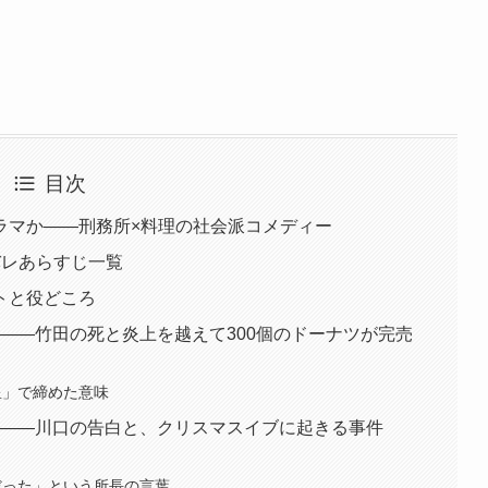
目次
ラマか——刑務所×料理の社会派コメディー
バレあらすじ一覧
トと役どころ
」——竹田の死と炎上を越えて300個のドーナツが完売
星」で締めた意味
誕」——川口の告白と、クリスマスイブに起きる事件
だった」という所長の言葉