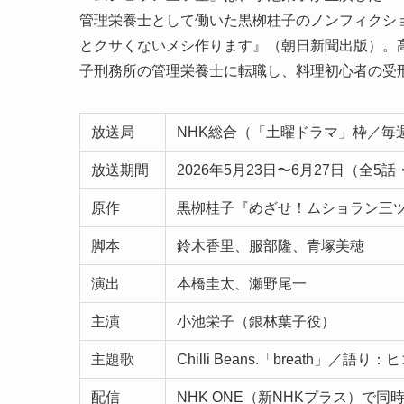
管理栄養士として働いた黒栁桂子のノンフィクシ
とクサくないメシ作ります』（朝日新聞出版）。
子刑務所の管理栄養士に転職し、料理初心者の受
放送局
NHK総合（「土曜ドラマ」枠／毎週
放送期間
2026年5月23日〜6月27日（全5
原作
黒栁桂子『めざせ！ムショラン三ツ
脚本
鈴木香里、服部隆、青塚美穂
演出
本橋圭太、瀬野尾一
主演
小池栄子（銀林葉子役）
主題歌
Chilli Beans.「breath」／語り
配信
NHK ONE（新NHKプラス）で同