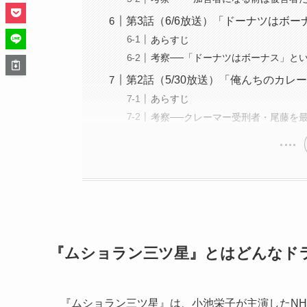
第3話（6/6放送）「ドーナツはボ
あらすじ
考察──「ドーナツはボーナス」と
第2話（5/30放送）「俺んちのカ
あらすじ
考察──クレーマー受刑者・尾藤を
『ムショラン三ツ星』とはどんなド
『ムショラン三ツ星』は、小池栄子が主演したNH