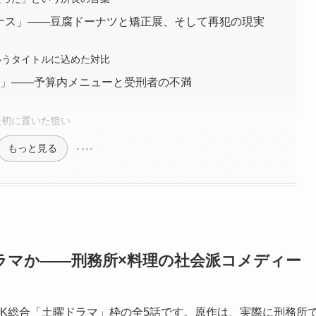
ーナス」——豆腐ドーナツと矯正展、そして再犯の現実
いうタイトルに込めた対比
レー」——予算内メニューと受刑者の不満
最初に置いた狙い
もっと見る
ラマか——刑務所×料理の社会派コメディー
K総合「土曜ドラマ」枠の全5話です。原作は、実際に刑務所