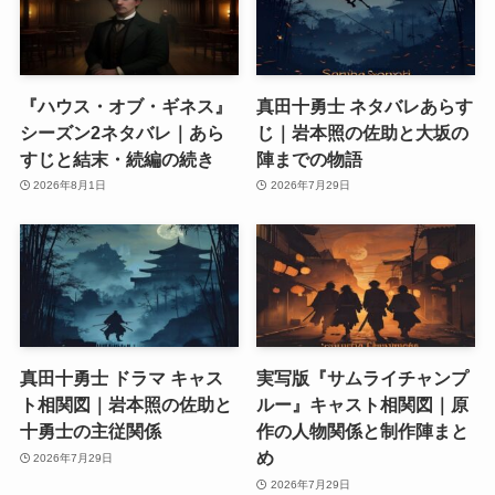
『ハウス・オブ・ギネス』
真田十勇士 ネタバレあらす
シーズン2ネタバレ｜あら
じ｜岩本照の佐助と大坂の
すじと結末・続編の続き
陣までの物語
2026年8月1日
2026年7月29日
真田十勇士 ドラマ キャス
実写版『サムライチャンプ
ト相関図｜岩本照の佐助と
ルー』キャスト相関図｜原
十勇士の主従関係
作の人物関係と制作陣まと
め
2026年7月29日
2026年7月29日