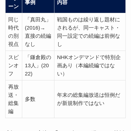
事例
内容
ーン
同じ
「真田丸」
戦国ものは繰り返し題材に
時代
(2016)→
されるが、同一キャスト・
の別
直接の続編
同一設定での続編は前例な
視点
なし
し
スピ
「鎌倉殿の
NHKオンデマンドで特別企
ンオ
13人」(20
画あり（本編続編ではな
フ
22)
い）
再放
送・
年末の総集編放送は恒例だ
多数
総集
が新規制作ではない
編