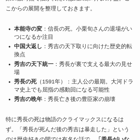
こからの展開を整理しておきます。
本能寺の変
：信長の死。小栗旬さんの退場がい
つになるか注目
中国大返し
：秀吉の天下取りに向けた歴史的転
換点
秀吉の天下統一
：秀長が裏で支える最大の見せ
場
秀長の死
（1591年）：主人公の最期。大河ドラ
マ史上でも屈指の感動回になる可能性
秀吉の晩年
：秀長亡き後の豊臣家の崩壊
特に秀長の死は物語のクライマックスになるは
ず。「秀長が死んだ後の秀吉は暴走した」という
のは歴史好きの間では有名な話で、
「秀長がいな