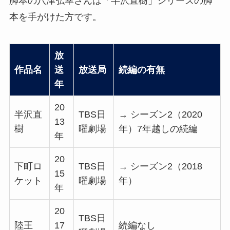
脚本の八津弘幸さんは「半沢直樹」シリーズの脚
本を手がけた方です。
放
作品名
送
放送局
続編の有無
年
20
半沢直
TBS日
→ シーズン2（2020
13
樹
曜劇場
年）7年越しの続編
年
20
下町ロ
TBS日
→ シーズン2（2018
15
ケット
曜劇場
年）
年
20
TBS日
陸王
17
続編なし