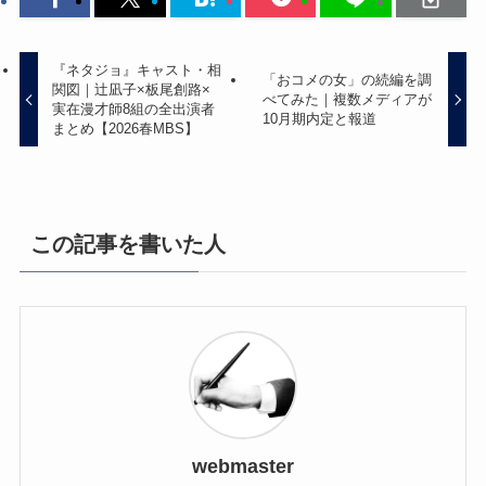
『ネタジョ』キャスト・相
「おコメの女」の続編を調
関図｜辻凪子×板尾創路×
べてみた｜複数メディアが
実在漫才師8組の全出演者
10月期内定と報道
まとめ【2026春MBS】
この記事を書いた人
webmaster