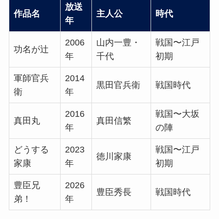
放送
作品名
主人公
時代
年
2006
山内一豊・
戦国〜江戸
功名が辻
年
千代
初期
軍師官兵
2014
黒田官兵衛
戦国時代
衛
年
2016
戦国〜大坂
真田丸
真田信繁
年
の陣
どうする
2023
戦国〜江戸
徳川家康
家康
年
初期
豊臣兄
2026
豊臣秀長
戦国時代
弟！
年