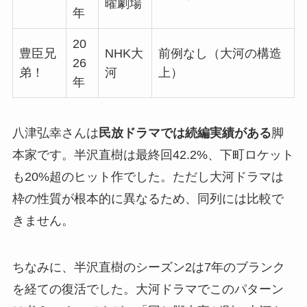
曜劇場
年
20
豊臣兄
NHK大
前例なし（大河の構造
26
弟！
河
上）
年
八津弘幸さんは
民放ドラマでは続編実績がある
脚
本家です。半沢直樹は最終回42.2%、下町ロケット
も20%超のヒット作でした。ただし大河ドラマは
枠の性質が根本的に異なるため、同列には比較で
きません。
ちなみに、半沢直樹のシーズン2は7年のブランク
を経ての復活でした。大河ドラマでこのパターン