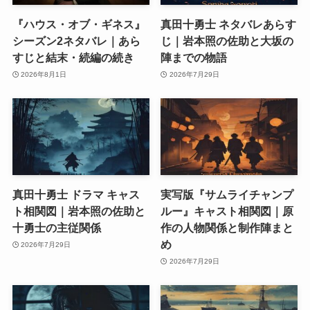
『ハウス・オブ・ギネス』
真田十勇士 ネタバレあらす
シーズン2ネタバレ｜あら
じ｜岩本照の佐助と大坂の
すじと結末・続編の続き
陣までの物語
2026年8月1日
2026年7月29日
真田十勇士 ドラマ キャス
実写版『サムライチャンプ
ト相関図｜岩本照の佐助と
ルー』キャスト相関図｜原
十勇士の主従関係
作の人物関係と制作陣まと
め
2026年7月29日
2026年7月29日