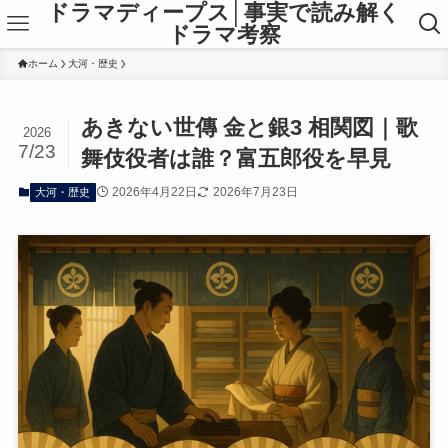
ドラマディープス│事実で読み解く
ドラマ考察
ホーム
大河・歴史
あきない世傳 金と銀3 相関図｜歌
2026
7/23
舞伎役者は誰？富五郎役を早見
2026年4月22日
2026年7月23日
大河・歴史