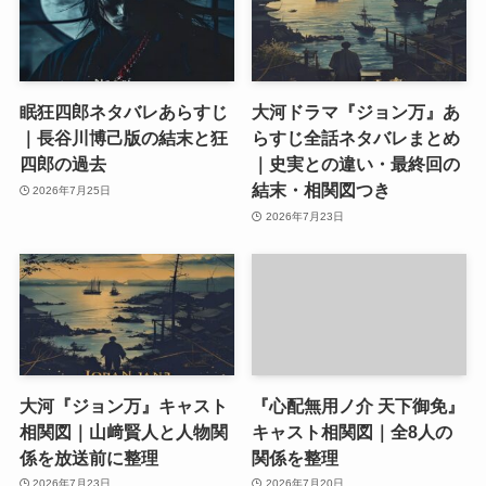
眠狂四郎ネタバレあらすじ
大河ドラマ『ジョン万』あ
｜長谷川博己版の結末と狂
らすじ全話ネタバレまとめ
四郎の過去
｜史実との違い・最終回の
結末・相関図つき
2026年7月25日
2026年7月23日
大河『ジョン万』キャスト
『心配無用ノ介 天下御免』
相関図｜山﨑賢人と人物関
キャスト相関図｜全8人の
係を放送前に整理
関係を整理
2026年7月23日
2026年7月20日