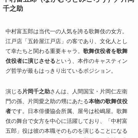
千之助
中村富五郎は当代一の人気を誇る歌舞伎の女方。
江戸店「五鈴屋江戸店」の客であり、文化人とし
て幸たちと関わる重要キャラ。
歌舞伎役者を歌舞
伎役者に演じさせる
という、本作のキャスティン
グ哲学が最もはっきり出ているポジション。
演じる
片岡千之助
さんは、人間国宝・片岡仁左衛
門の孫、片岡愛之助の甥にあたる
本物の歌舞伎役
者
です。日本俳優協会所属、屋号は松嶋屋。歌舞
伎の舞台で女方を中心に活躍しており、「中村富
五郎」役は彼の本職そのものを演じることになる