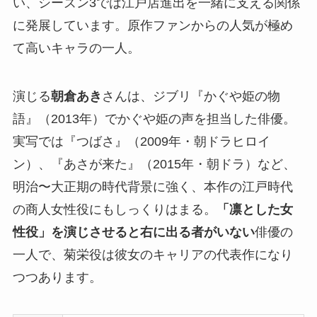
い、シーズン3では江戸店進出を一緒に支える関係
に発展しています。原作ファンからの人気が極め
て高いキャラの一人。
演じる
朝倉あき
さんは、ジブリ『かぐや姫の物
語』（2013年）でかぐや姫の声を担当した俳優。
実写では『つばさ』（2009年・朝ドラヒロイ
ン）、『あさが来た』（2015年・朝ドラ）など、
明治〜大正期の時代背景に強く、本作の江戸時代
の商人女性役にもしっくりはまる。
「凛とした女
性役」を演じさせると右に出る者がいない
俳優の
一人で、菊栄役は彼女のキャリアの代表作になり
つつあります。