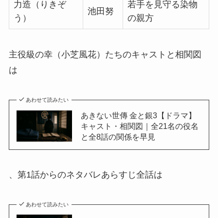
力造（りきぞ
若手を見守る染物
池田努
う）
の親方
主役級の幸（小芝風花）たちのキャストと相関図
は
あわせて読みたい
あきない世傳 金と銀3【ドラマ】
キャスト・相関図｜全21名の役名
と全8話の関係を早見
、第1話からのネタバレあらすじ全話は
あわせて読みたい