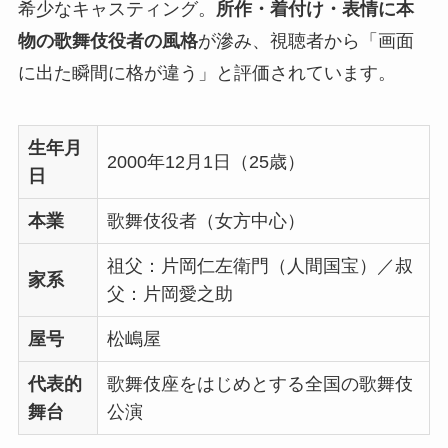
希少なキャスティング。
所作・着付け・表情に本
物の歌舞伎役者の風格
が滲み、視聴者から「画面
に出た瞬間に格が違う」と評価されています。
生年月
2000年12月1日（25歳）
日
本業
歌舞伎役者（女方中心）
祖父：片岡仁左衛門（人間国宝）／叔
家系
父：片岡愛之助
屋号
松嶋屋
代表的
歌舞伎座をはじめとする全国の歌舞伎
舞台
公演