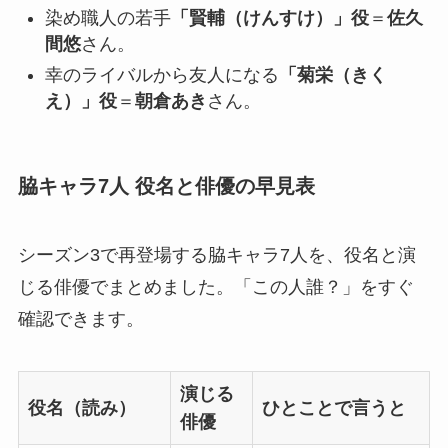
染め職人の若手
「賢輔（けんすけ）」役
＝
佐久
間悠
さん。
幸のライバルから友人になる
「菊栄（きく
え）」役
＝
朝倉あき
さん。
脇キャラ7人 役名と俳優の早見表
シーズン3で再登場する脇キャラ7人を、役名と演
じる俳優でまとめました。「この人誰？」をすぐ
確認できます。
演じる
役名（読み）
ひとことで言うと
俳優