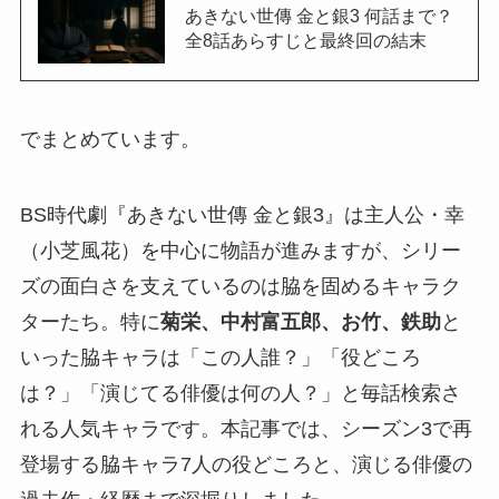
あきない世傳 金と銀3 何話まで？
全8話あらすじと最終回の結末
でまとめています。
BS時代劇『あきない世傳 金と銀3』は主人公・幸
（小芝風花）を中心に物語が進みますが、シリー
ズの面白さを支えているのは脇を固めるキャラク
ターたち。特に
菊栄、中村富五郎、お竹、鉄助
と
いった脇キャラは「この人誰？」「役どころ
は？」「演じてる俳優は何の人？」と毎話検索さ
れる人気キャラです。本記事では、シーズン3で再
登場する脇キャラ7人の役どころと、演じる俳優の