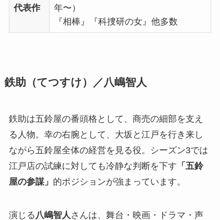
代表作
年〜）
『相棒』『科捜研の女』他多数
鉄助（てつすけ）／八嶋智人
鉄助は五鈴屋の番頭格として、商売の細部を支え
る人物。幸の右腕として、大坂と江戸を行き来し
ながら五鈴屋全体の経営を見る役。シーズン3では
江戸店の試練に対しても冷静な判断を下す
「五鈴
屋の参謀」
的ポジションが強まっています。
演じる
八嶋智人
さんは、舞台・映画・ドラマ・声