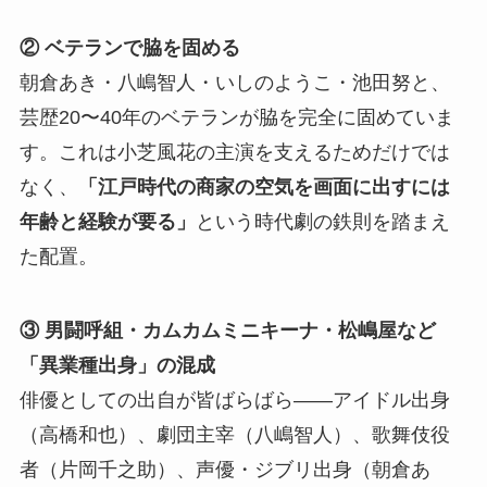
② ベテランで脇を固める
朝倉あき・八嶋智人・いしのようこ・池田努と、
芸歴20〜40年のベテランが脇を完全に固めていま
す。これは小芝風花の主演を支えるためだけでは
なく、
「江戸時代の商家の空気を画面に出すには
年齢と経験が要る」
という時代劇の鉄則を踏まえ
た配置。
③ 男闘呼組・カムカムミニキーナ・松嶋屋など
「異業種出身」の混成
俳優としての出自が皆ばらばら——アイドル出身
（高橋和也）、劇団主宰（八嶋智人）、歌舞伎役
者（片岡千之助）、声優・ジブリ出身（朝倉あ