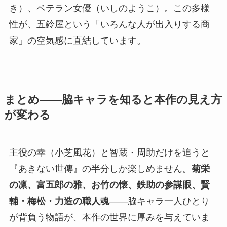
き）、ベテラン女優（いしのようこ）。この多様
性が、五鈴屋という「いろんな人が出入りする商
家」の空気感に直結しています。
まとめ——脇キャラを知ると本作の見え方
が変わる
主役の幸（小芝風花）と智蔵・周助だけを追うと
『あきない世傳』の半分しか楽しめません。
菊栄
の凛、富五郎の雅、お竹の懐、鉄助の参謀眼、賢
輔・梅松・力造の職人魂
——脇キャラ一人ひとり
が背負う物語が、本作の世界に厚みを与えていま