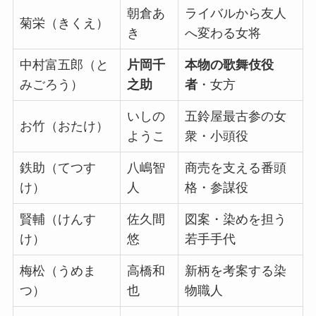
朝倉あ
ライバルから友人
菊栄（きくえ）
き
へ変わる女将
中村富五郎（と
片岡千
本物の歌舞伎役
みごろう）
之助
者
・女方
いしの
五鈴屋最古参の女
お竹（おたけ）
ようこ
衆・小頭役
鉄助（てつす
八嶋智
商売を支える番頭
け）
人
格・参謀役
賢輔（けんす
佐久間
図案・染めを担う
け）
悠
若手手代
梅松（うめま
高橋和
新柄を考案する染
つ）
也
物職人