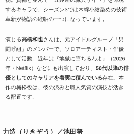
物。賢輔と並んで「五鈴屋の職人サイド」を体現
するキャラで、シーズン3では木綿小紋染めの技術
革新が物語の縦軸の一つになっています。
演じる
高橋和也
さんは、元アイドルグループ「男
闘呼組」のメンバーで、ソロアーティスト・俳優
として活動。近年は『地獄に堕ちるわよ』（2026
年・Netflix）などにも出演しており、
50代以降の俳
優としてのキャリアを着実に積んでいる
存在。本
作の梅松役は、彼の渋みと職人気質の演技が活き
る配置です。
力造（りきぞう）／池田努