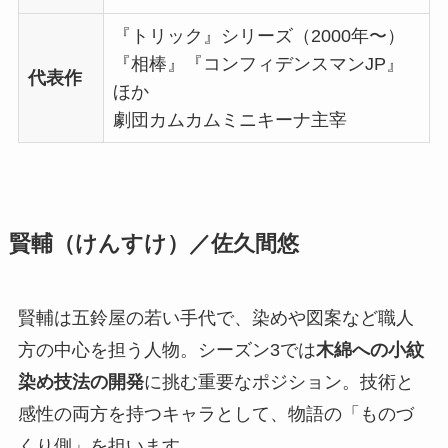
『トリック』シリーズ（2000年〜）
『相棒』『コンフィデンスマンJP』
代表作
ほか
劇団カムカムミニキーナ主宰
賢輔（けんすけ）／佐久間悠
賢輔は五鈴屋の若い手代で、染めや図案など職人
方の中心を担う人物。シーズン3では
木綿への小紋
染め技法の開発
に挑む重要なポジション。技術と
感性の両方を持つキャラとして、物語の「ものづ
くり側」を担います。