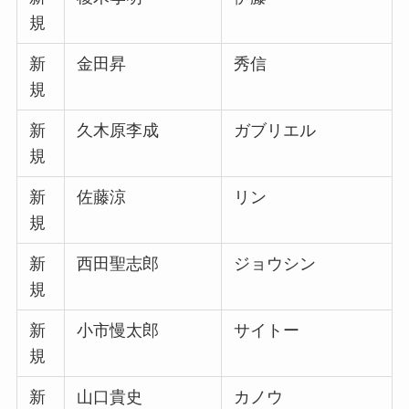
規
新
金田昇
秀信
規
新
久木原李成
ガブリエル
規
新
佐藤涼
リン
規
新
西田聖志郎
ジョウシン
規
新
小市慢太郎
サイトー
規
新
山口貴史
カノウ