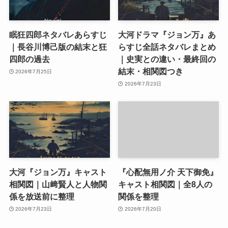
眠狂四郎ネタバレあらすじ
大河ドラマ『ジョン万』あ
｜長谷川博己版の結末と狂
らすじ全話ネタバレまとめ
四郎の過去
｜史実との違い・最終回の
結末・相関図つき
2026年7月25日
2026年7月23日
大河『ジョン万』キャスト
『心配無用ノ介 天下御免』
相関図｜山﨑賢人と人物関
キャスト相関図｜全8人の
係を放送前に整理
関係を整理
2026年7月23日
2026年7月20日