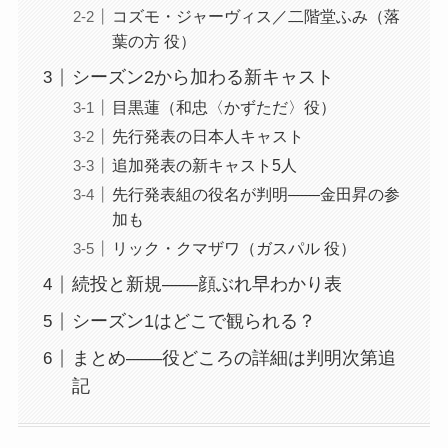
コズモ・ジャーヴィス／二階堂ふみ（落
葉の方 役）
シーズン2から加わる新キャスト
目黒蓮（和忠〈かずただ〉役）
先行発表の日本人キャスト
追加発表の新キャスト5人
先行発表組の役名が判明——金田昇の参
加も
リック・クマザワ（ガスパル 役）
続投と新規——顔ぶれ早わかり表
シーズン1はどこで観られる？
まとめ——役どころの詳細は判明次第追
記