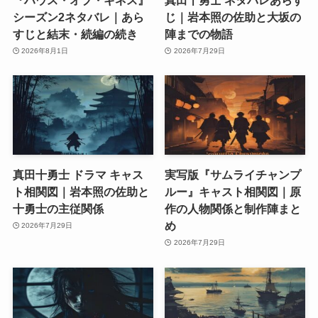
シーズン2ネタバレ｜あら
じ｜岩本照の佐助と大坂の
すじと結末・続編の続き
陣までの物語
2026年8月1日
2026年7月29日
真田十勇士 ドラマ キャス
実写版『サムライチャンプ
ト相関図｜岩本照の佐助と
ルー』キャスト相関図｜原
十勇士の主従関係
作の人物関係と制作陣まと
め
2026年7月29日
2026年7月29日