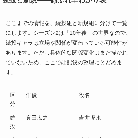
続投と新規——顔ぶれ早わかり表
ここまでの情報を、続投組と新規組に分けて一覧
にします。シーズン2は「10年後」の世界なので、
続投キャラは立場や関係が変わっている可能性が
あります。ただし具体的な関係変化はまだ描かれ
ていないため、ここでは配役の整理にとどめま
す。
区
俳優
役名
分
続
真田広之
吉井虎永
投