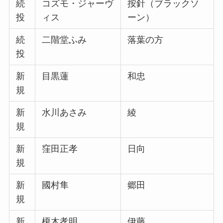
続
コズモ・ジャーヴ
按針（ブラックソ
投
ィス
ーン）
続
二階堂ふみ
落葉の方
投
新
目黒蓮
和忠
規
新
水川あさみ
綾
規
新
窪田正孝
日向
規
新
國村隼
郷田
規
新
榎木孝明
伊藤