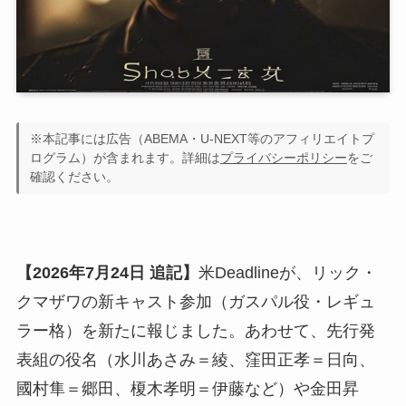
※本記事には広告（ABEMA・U-NEXT等のアフィリエイトプ
ログラム）が含まれます。詳細は
プライバシーポリシー
をご
確認ください。
【2026年7月24日 追記】
米Deadlineが、リック・
クマザワの新キャスト参加（ガスパル役・レギュ
ラー格）を新たに報じました。あわせて、先行発
表組の役名（水川あさみ＝綾、窪田正孝＝日向、
國村隼＝郷田、榎木孝明＝伊藤など）や金田昇