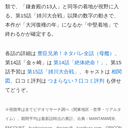
類で、「鎌倉殿の13人」と同等の着地が視野に入
る。第15話「姉川大合戦」以降の数字の動きで、
本作が「大河復権の年」になるか「中堅着地」で
終わるかが確定する。
各話の詳細は
豊臣兄弟！ネタバレ全話（母艦）
、
第14話「金ヶ崎」は
第14話「絶体絶命！」
、第15
話予習は
第15話「姉川大合戦」
、キャストは
相関
図
、口コミ評判は
つまらない？口コミ評判
も併せ
てどうぞ。
※視聴率は全てビデオリサーチ調べ（関東地区・世帯・リアルタ
イム）。期間平均は最新話時点の累計。出典：MANTANWEB、
ENCOUNT、bushoojapan、dorama9、kaniikura.com、ORICON