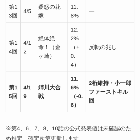
第1
疑惑の花
11.
4/5
—
3回
嫁
8%
12.
絶体絶
2%
第1
4/1
命！（金
（+
反転の兆し
4回
2
ヶ崎）
0.
4）
11.
2桁維持・小一郎
第1
4/1
姉川大合
6%
ファーストキル
5回
9
戦
（-0.
回
6）
※第4、6、7、8、10話の公式発表値は未確認のた
め推定。確定次第更新します。