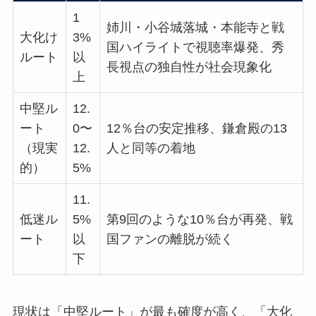
1
姉川・小谷城落城・本能寺と戦
大化け
3%
国ハイライトで視聴率爆発、秀
ルート
以
長視点の独自性が社会現象化
上
中堅ル
12.
ート
0〜
12％台の安定推移、鎌倉殿の13
（現実
12.
人と同等の着地
的）
5%
11.
低迷ル
5%
第9回のような10％台が再発、戦
ート
以
国ファンの離脱が続く
下
現状は「中堅ルート」が最も確度が高く、「大化