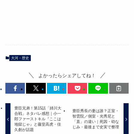
大河・歴史
よかったらシェアしてね！
豊臣兄弟！第15話「姉川大
豊臣秀長の妻は誰？正室・
合戦」ネタバレ感想｜小一
智雲院／側室・光秀尼と
郎ファーストキル『ここは
「直」の違い｜死因・幼な
地獄じゃ』と藤堂高虎・佳
じみ・最後まで史実で整理
久創が話題