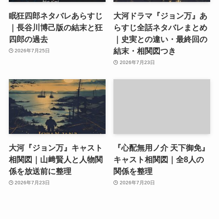
眠狂四郎ネタバレあらすじ
大河ドラマ『ジョン万』あ
｜長谷川博己版の結末と狂
らすじ全話ネタバレまとめ
四郎の過去
｜史実との違い・最終回の
結末・相関図つき
2026年7月25日
2026年7月23日
大河『ジョン万』キャスト
『心配無用ノ介 天下御免』
相関図｜山﨑賢人と人物関
キャスト相関図｜全8人の
係を放送前に整理
関係を整理
2026年7月23日
2026年7月20日