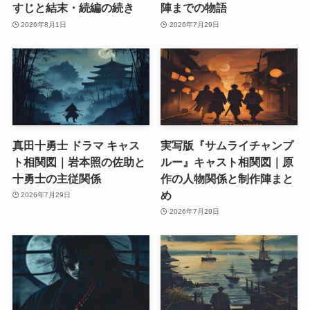
すじと結末・続編の続き
陣までの物語
2026年8月1日
2026年7月29日
真田十勇士 ドラマ キャス
実写版『サムライチャンプ
ト相関図｜岩本照の佐助と
ルー』キャスト相関図｜原
十勇士の主従関係
作の人物関係と制作陣まと
め
2026年7月29日
2026年7月29日