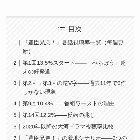
目次
『豊臣兄弟！』各話視聴率一覧（毎週更
新）
第1回13.5%スタート——「べらぼう」超
えの好発進
第2回→第3回の逆V字——過去11年で3作
しかない現象
第9回10.4%——番組ワーストの理由
第14回12.2%——反転の兆し
2020年以降の大河ドラマ視聴率比較
「豊臣兄弟！」の着地シナリオ——3つの