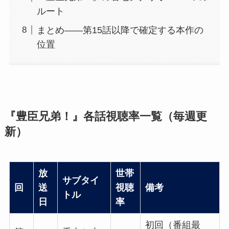
ルート
まとめ——第15話以降で確定する本作の
位置
『豊臣兄弟！』各話視聴率一覧（毎週更
新）
放
世帯
サブタイ
回
送
視聴
備考
トル
日
率
初回（番組最