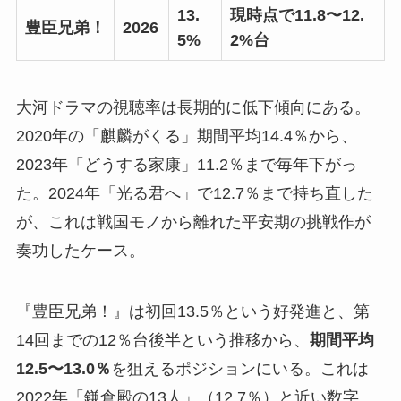
13.
現時点で11.8〜12.
豊臣兄弟！
2026
5%
2%台
大河ドラマの視聴率は長期的に低下傾向にある。
2020年の「麒麟がくる」期間平均14.4％から、
2023年「どうする家康」11.2％まで毎年下がっ
た。2024年「光る君へ」で12.7％まで持ち直した
が、これは戦国モノから離れた平安期の挑戦作が
奏功したケース。
『豊臣兄弟！』は初回13.5％という好発進と、第
14回までの12％台後半という推移から、
期間平均
12.5〜13.0％
を狙えるポジションにいる。これは
2022年「鎌倉殿の13人」（12.7％）と近い数字