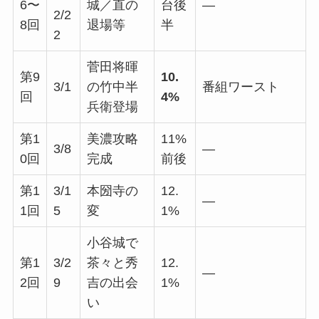
6〜
城／直の
台後
—
2/2
8回
退場等
半
2
菅田将暉
第9
10.
3/1
の竹中半
番組ワースト
回
4%
兵衛登場
第1
美濃攻略
11%
3/8
—
0回
完成
前後
第1
3/1
本圀寺の
12.
—
1回
5
変
1%
小谷城で
第1
3/2
茶々と秀
12.
—
2回
9
吉の出会
1%
い