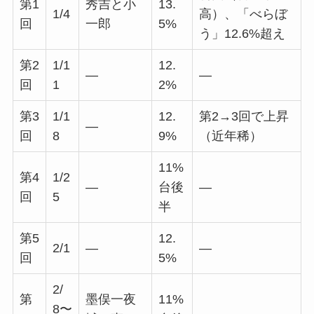
第1
秀吉と小
13.
1/4
高）、「べらぼ
回
一郎
5%
う」12.6%超え
第2
1/1
12.
—
—
回
1
2%
第3
1/1
12.
第2→3回で上昇
—
回
8
9%
（近年稀）
11%
第4
1/2
—
台後
—
回
5
半
第5
12.
2/1
—
—
回
5%
2/
第
墨俣一夜
11%
8〜