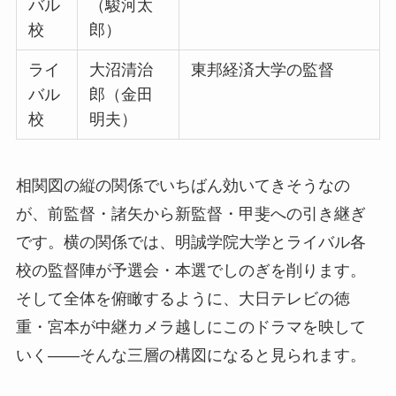
バル
（駿河太
校
郎）
ライ
大沼清治
東邦経済大学の監督
バル
郎（金田
校
明夫）
相関図の縦の関係でいちばん効いてきそうなの
が、前監督・諸矢から新監督・甲斐への引き継ぎ
です。横の関係では、明誠学院大学とライバル各
校の監督陣が予選会・本選でしのぎを削ります。
そして全体を俯瞰するように、大日テレビの徳
重・宮本が中継カメラ越しにこのドラマを映して
いく——そんな三層の構図になると見られます。