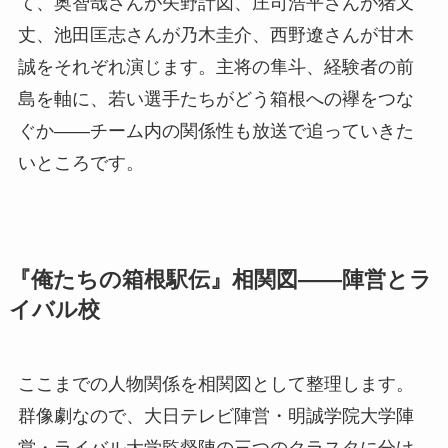
て、奥智哉さんが矢野計図、庄司浩平さんが猪又
丈、池田匡志さんが乃木圭介、西野遼さんが甘木
誠をそれぞれ演じます。主将の隼斗、経験者の前
島を軸に、若い選手たちがどう箱根への襷をつな
ぐか——チーム内の関係性も放送で追っていきた
いところです。
『俺たちの箱根駅伝』相関図——陣営とラ
イバル校
ここまでの人物関係を相関図として整理します。
群像劇なので、大日テレビ陣営・明誠学院大学陣
営・ライバル大学監督陣の三つのクラスタに分け