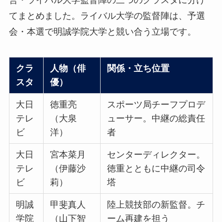
てまとめました。ライバル大学の監督陣は、予選
会・本選で明誠学院大学と競い合う立場です。
クラ
人物（俳
関係・立ち位置
スタ
優）
大日
徳重亮
スポーツ局チーフプロデ
テレ
（大泉
ューサー。中継の総責任
ビ
洋）
者
大日
宮本菜月
センターディレクター。
テレ
（伊藤沙
徳重とともに中継の司令
ビ
莉）
塔
明誠
甲斐真人
陸上競技部の新監督。チ
学院
（山下智
ーム再建を担う