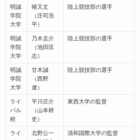
明誠
猪又丈
陸上競技部の選手
学院
（庄司浩
大学
平）
明誠
乃木圭介
陸上競技部の選手
学院
（池田匡
大学
志）
明誠
甘木誠
陸上競技部の選手
学院
（西野
大学
遼）
ライ
平川庄介
東西大学の監督
バル
（山本耕
校
史）
ライ
北野公一
清和国際大学の監督