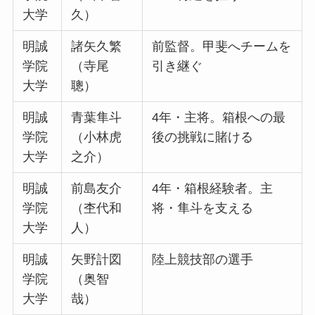
大学
久）
明誠
諸矢久繁
前監督。甲斐へチームを
学院
（寺尾
引き継ぐ
大学
聰）
明誠
青葉隼斗
4年・主将。箱根への最
学院
（小林虎
後の挑戦に賭ける
大学
之介）
明誠
前島友介
4年・箱根経験者。主
学院
（杢代和
将・隼斗を支える
大学
人）
明誠
矢野計図
陸上競技部の選手
学院
（奥智
大学
哉）