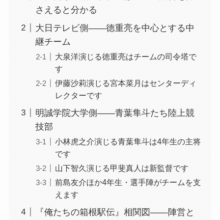
さえると分かる
大日テレビ側——徳重亮を中心とする中
継チーム
大泉洋演じる徳重亮はチームの司令塔で
す
伊藤沙莉演じる宮本菜月はセンターディ
レクターです
明誠学院大学側——青葉隼斗たち陸上競
技部
小林虎之介演じる青葉隼斗は4年生の主将
です
山下智久演じる甲斐真人は新監督です
前島友介ほか4年生・選手陣がチームを支
えます
『俺たちの箱根駅伝』相関図——陣営と