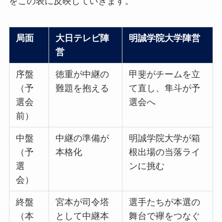
をこの表に反映していきます。
局面
大日テレビ陣
明誠学院大学陣営
営
序盤
徳重が中継の
甲斐がチームを立
（予
難題を抱える
て直し、隼斗が予
選会
選会へ
前）
中盤
中継の準備が
明誠学院大学が箱
（予
本格化
根出場の当落ライ
選
ンに挑む
会）
終盤
宮本が司令塔
選手たちが本選の
（本
として中継本
舞台で襷をつなぐ