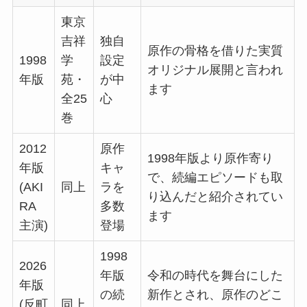
東京
吉祥
独自
原作の骨格を借りた実質
1998
学
設定
オリジナル展開と言われ
年版
苑・
が中
ます
全25
心
巻
2012
原作
1998年版より原作寄り
年版
キャ
で、続編エピソードも取
(AKI
同上
ラを
り込んだと紹介されてい
RA
多数
ます
主演)
登場
1998
2026
年版
令和の時代を舞台にした
年版
の続
新作とされ、原作のどこ
(反町
同上