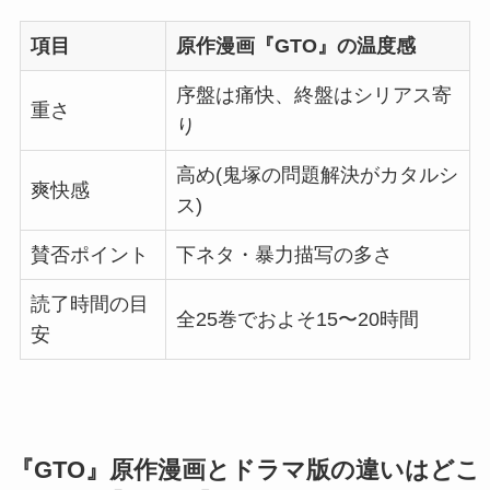
項目
原作漫画『GTO』の温度感
序盤は痛快、終盤はシリアス寄
重さ
り
高め(鬼塚の問題解決がカタルシ
爽快感
ス)
賛否ポイント
下ネタ・暴力描写の多さ
読了時間の目
全25巻でおよそ15〜20時間
安
『GTO』原作漫画とドラマ版の違いはどこ