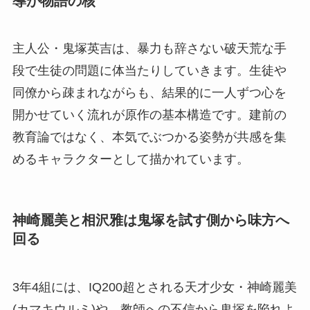
導が物語の核
主人公・鬼塚英吉は、暴力も辞さない破天荒な手
段で生徒の問題に体当たりしていきます。生徒や
同僚から疎まれながらも、結果的に一人ずつ心を
開かせていく流れが原作の基本構造です。建前の
教育論ではなく、本気でぶつかる姿勢が共感を集
めるキャラクターとして描かれています。
神崎麗美と相沢雅は鬼塚を試す側から味方へ
回る
3年4組には、IQ200超とされる天才少女・神崎麗美
(カマキウルミ)や、教師への不信から鬼塚を陥れよ