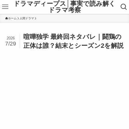
ドラマディープス│事実で読み解く
ドラマ考察
ホーム
人間ドラマ
喧嘩独学 最終回ネタバレ｜闘鶏の
2026
7/29
正体は誰？結末とシーズン2を解説