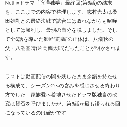
Netflixドラマ『喧嘩独学』最終回(第6話)の結末
を、ここまでの内容で整理します。志村光太は桑
田雄剛との最終決戦で試合には敗れながらも喧嘩
としては勝利し、最弱の自分を脱しました。そし
て全6話を導いた師匠”闘鶏”の正体は、八潮秋の
父・八潮基晴(片岡鶴太郎)だったことが明かされま
す。
ラストは動画配信の闇を残したまま余韻を持たせ
る構成で、シーズン2への含みを感じさせる終わり
方でした。家族愛へ着地させたドラマ版独自の改
変は賛否を呼びましたが、第6話が最も語られる回
になっているのは確かです。