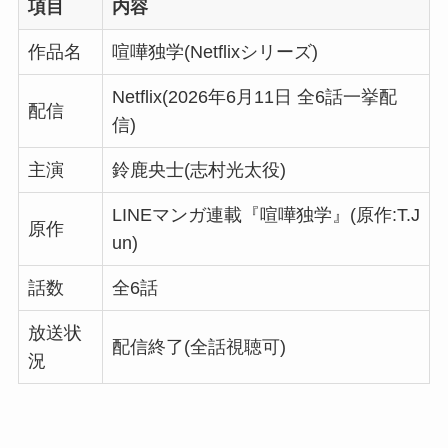
項目
内容
作品名
喧嘩独学(Netflixシリーズ)
Netflix(2026年6月11日 全6話一挙配
配信
信)
主演
鈴鹿央士(志村光太役)
LINEマンガ連載『喧嘩独学』(原作:T.J
原作
un)
話数
全6話
放送状
配信終了(全話視聴可)
況