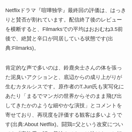
Netflixドラマ『喧嘩独学』最終回の評価は、はっき
りと賛否が割れています。配信終了後のレビュー
を横断すると、Filmarksでの平均はおおむね3.5前
後で、絶賛と辛口が同居している状態です(出
典:Filmarks)。
肯定的な声で多いのは、鈴鹿央士さんの体を張っ
た泥臭いアクションと、底辺からの成り上がりが
生むカタルシスです。原作者のT.Jun氏も実写化に
あたり「まるでマンガの世界からそのまま飛び出
してきたかのような細やかな演技」とコメントを
寄せており、再現度を評価する観客は多いようで
す(出典:About Netflix)。闘鶏=父という改変につい