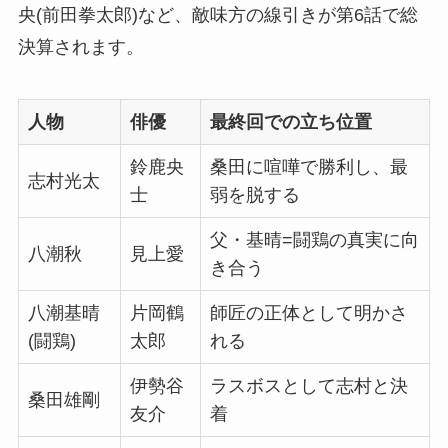
央(前田拳太郎)など、敵味方の線引きが第6話で総
決算されます。
人物
俳優
最終回での立ち位置
鈴鹿央
桑田に喧嘩で勝利し、最
志村光太
士
弱を脱する
父・基晴=闘鶏の真実に向
八潮秋
見上愛
き合う
八潮基晴
片岡鶴
師匠の正体として明かさ
(闘鶏)
太郎
れる
伊勢谷
ラスボスとして志村と決
桑田雄剛
友介
着