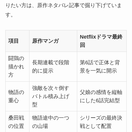
りたい方は、原作ネタバレ記事で掘り下げていま
す。
Netflixドラマ最終
項目
原作マンガ
回
闘鶏の
長期連載で段階
第6話で正体と背
描かれ
的に提示
景を一気に開示
方
強敵を次々倒す
物語の
父娘の感情を縦軸
バトル積み上げ
重心
にした6話完結型
型
桑田戦
物語途中の一つ
シリーズの最終決
の位置
の山場
戦として配置