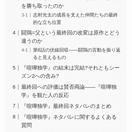
を勝ち取ったのか
志村光太の成長を支えた仲間たちの最終
的な立ち位置
闘鶏=父という最終回の改変は原作とどう
違うのか
第6話の伏線回収——闘鶏の言動を振り返
ると見えるもの
『喧嘩独学』の結末は完結?それともシー
ズン2への含み?
最終回への評価は賛否両論——『喧嘩独
学』を観た人の反応
『喧嘩独学』最終回ネタバレのまとめ
『喧嘩独学』ネタバレに関するよくある
質問