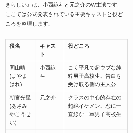
きらしい』は、小西詠斗と元之介のW主演です。
ここでは公式発表されている主要キャストと役ど
ころを整理します。
役名
キャス
役どころ
ト
間山晴
小西詠
ごく平凡で超ウブな純
(まやま
斗
粋男子高校生。告白を
はれ)
受け取る側の主人公
朝宮光星
元之介
クラスの中心的存在の
(あさみ
超絶イケメン。恋に一
やこうせ
直線な一軍男子高校生
い)