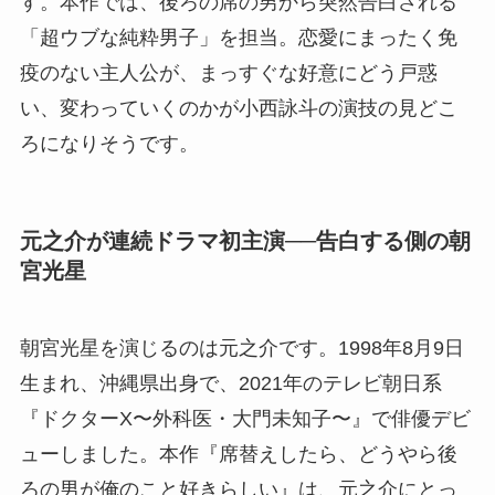
す。本作では、後ろの席の男から突然告白される
「超ウブな純粋男子」を担当。恋愛にまったく免
疫のない主人公が、まっすぐな好意にどう戸惑
い、変わっていくのかが小西詠斗の演技の見どこ
ろになりそうです。
元之介が連続ドラマ初主演──告白する側の朝
宮光星
朝宮光星を演じるのは元之介です。1998年8月9日
生まれ、沖縄県出身で、2021年のテレビ朝日系
『ドクターX〜外科医・大門未知子〜』で俳優デビ
ューしました。本作『席替えしたら、どうやら後
ろの男が俺のこと好きらしい』は、元之介にとっ