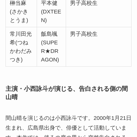
榊当麻
平本健
男子高校生
(さかき
(DXTEE
とうま)
N)
常川田光
飯島颯
男子高校生
希(つね
(SUPE
かわだみ
R★DR
つき)
AGON)
主演・小西詠斗が演じる、告白される側の間
山晴
間山晴を演じるのは小西詠斗です。2000年1月21日
生まれ、広島県出身で、俳優として活動していま