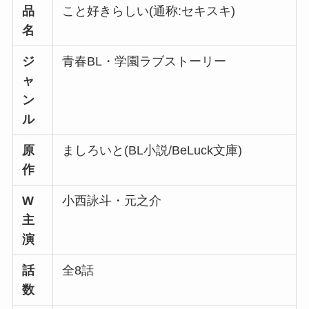
品
こと好きらしい(通称:セキスキ)
名
ジ
青春BL・学園ラブストーリー
ャ
ン
ル
原
ましろいと(BL小説/BeLuck文庫)
作
W
小西詠斗・元之介
主
演
話
全8話
数