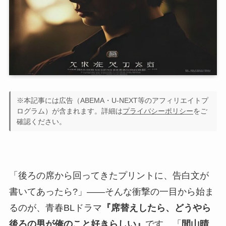
※本記事には広告（ABEMA・U-NEXT等のアフィリエイトプ
ログラム）が含まれます。詳細は
プライバシーポリシー
をご
確認ください。
「後ろの席から回ってきたプリントに、告白文が
書いてあったら?」——そんな衝撃の一目から始ま
るのが、青春BLドラマ
『席替えしたら、どうやら
後ろの男が俺のこと好きらしい』
です。「
間山晴