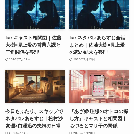
liar キャスト相関図｜佐藤
liar ネタバレあらすじ全話
大樹×見上愛の営業六課と
まとめ｜佐藤大樹×見上愛
三角関係を整理
の恋の結末を整理
2026年7月23日
2026年7月23日
今日もふたり、スキップで
『あざ婚 理想のオトコの探
ネタバレあらすじ｜松村沙
し方』キャストと相関図｜
友理×白洲迅の夫婦の日常
ちづるとマリ子の関係
2026年7月23日
2026年7月20日