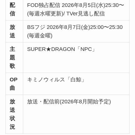
配
FOD独占配信 2026年8月5日(水)25:30〜
信
(毎週水曜更新)/ TVer見逃し配信
放
BSフジ 2026年8月7日(金)25:00〜25:30
送
(毎週金曜)
主
SUPER★DRAGON「NPC」
題
歌
OP
キミノウィルス「白鯨」
曲
放
放送・配信前(2026年8月開始予定)
送
状
況