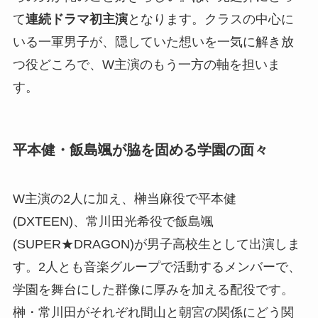
て
連続ドラマ初主演
となります。クラスの中心に
いる一軍男子が、隠していた想いを一気に解き放
つ役どころで、W主演のもう一方の軸を担いま
す。
平本健・飯島颯が脇を固める学園の面々
W主演の2人に加え、榊当麻役で平本健
(DXTEEN)、常川田光希役で飯島颯
(SUPER★DRAGON)が男子高校生として出演しま
す。2人とも音楽グループで活動するメンバーで、
学園を舞台にした群像に厚みを加える配役です。
榊・常川田がそれぞれ間山と朝宮の関係にどう関