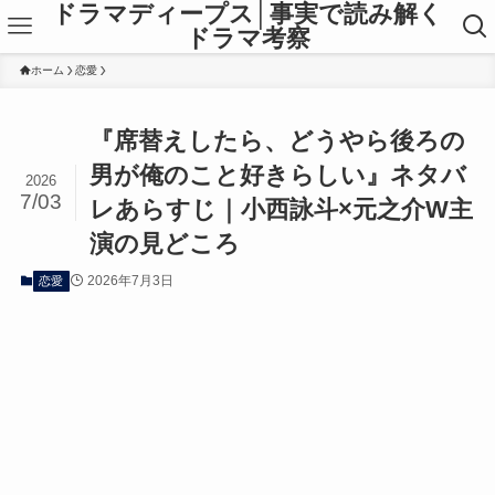
ドラマディープス│事実で読み解く
ドラマ考察
ホーム
恋愛
『席替えしたら、どうやら後ろの
男が俺のこと好きらしい』ネタバ
2026
7/03
レあらすじ｜小西詠斗×元之介W主
演の見どころ
2026年7月3日
恋愛