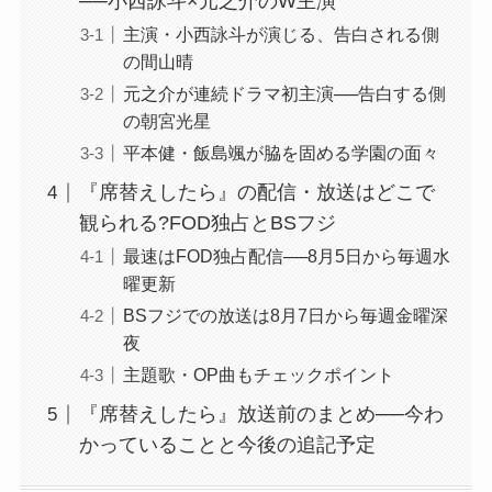
──小西詠斗×元之介のW主演
主演・小西詠斗が演じる、告白される側
の間山晴
元之介が連続ドラマ初主演──告白する側
の朝宮光星
平本健・飯島颯が脇を固める学園の面々
『席替えしたら』の配信・放送はどこで
観られる?FOD独占とBSフジ
最速はFOD独占配信──8月5日から毎週水
曜更新
BSフジでの放送は8月7日から毎週金曜深
夜
主題歌・OP曲もチェックポイント
『席替えしたら』放送前のまとめ──今わ
かっていることと今後の追記予定