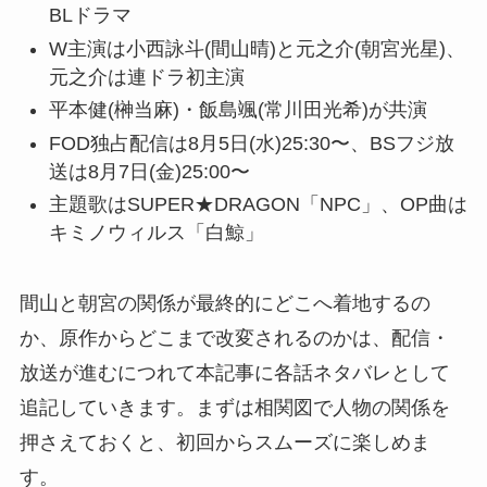
BLドラマ
W主演は小西詠斗(間山晴)と元之介(朝宮光星)、
元之介は連ドラ初主演
平本健(榊当麻)・飯島颯(常川田光希)が共演
FOD独占配信は8月5日(水)25:30〜、BSフジ放
送は8月7日(金)25:00〜
主題歌はSUPER★DRAGON「NPC」、OP曲は
キミノウィルス「白鯨」
間山と朝宮の関係が最終的にどこへ着地するの
か、原作からどこまで改変されるのかは、配信・
放送が進むにつれて本記事に各話ネタバレとして
追記していきます。まずは相関図で人物の関係を
押さえておくと、初回からスムーズに楽しめま
す。