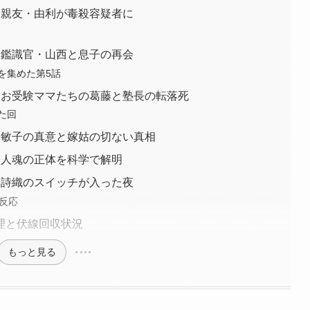
｜親友・由利が毒殺容疑者に
｜鑑識官・山西と息子の再会
を集めた第5話
｜お受験ママたちの葛藤と塾長の転落死
た回
｜敏子の真意と嫁姑の切ない真相
｜人魂の正体を科学で解明
｜詩織のスイッチが入った夜
の反応
理と伏線回収状況
もっと見る