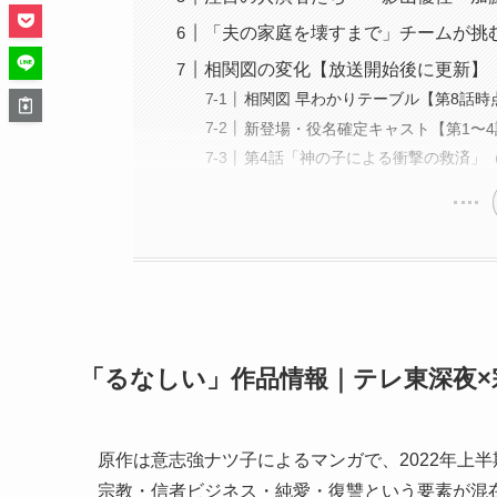
「夫の家庭を壊すまで」チームが挑
相関図の変化【放送開始後に更新】
相関図 早わかりテーブル【第8話時
新登場・役名確定キャスト【第1〜4
第4話「神の子による衝撃の救済」（2
「るなしい」作品情報｜テレ東深夜×
原作は意志強ナツ子によるマンガで、2022年上
宗教・信者ビジネス・純愛・復讐という要素が混