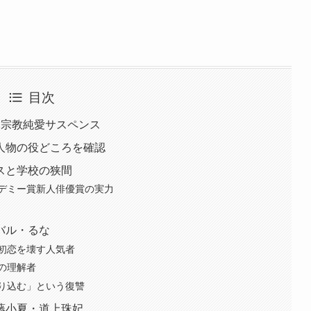
目次
×宗教純愛サスペンス
人物の役どころを確認
スと学校の狭間
デミー賞新人俳優賞の実力
バル・るな
初恋を壊す人気者
の理解者
り込む」という復讐
藤小夏・道上珠妃