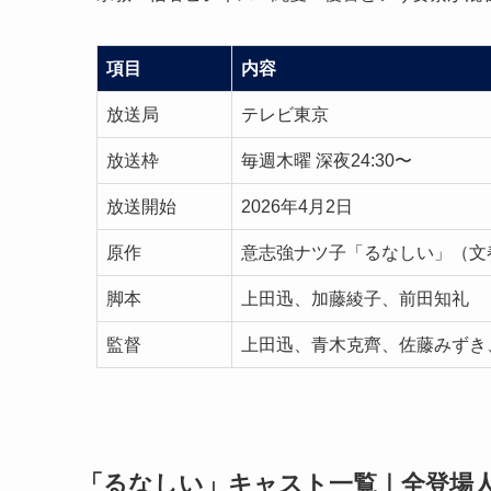
項目
内容
放送局
テレビ東京
放送枠
毎週木曜 深夜24:30〜
放送開始
2026年4月2日
原作
意志強ナツ子「るなしい」（文
脚本
上田迅、加藤綾子、前田知礼
監督
上田迅、青木克齊、佐藤みずき
「るなしい」キャスト一覧｜全登場