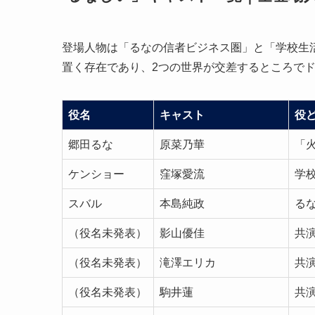
登場人物は「るなの信者ビジネス圏」と「学校生
置く存在であり、2つの世界が交差するところで
役名
キャスト
役
郷田るな
原菜乃華
「
ケンショー
窪塚愛流
学
スバル
本島純政
る
（役名未発表）
影山優佳
共
（役名未発表）
滝澤エリカ
共
（役名未発表）
駒井蓮
共