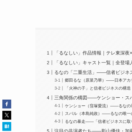
「るなしい」作品情報｜テレ東深夜
「るなしい」キャスト一覧｜全登場
るなの「二重生活」——信者ビジネ
郷田るな（原菜乃華）——日本アカ
「火神の子」と信者ビジネスの構造
三角関係の構図——ケンショー・ス
ケンショー（窪塚愛流）——るなの
スバル（本島純政）——るなの唯一
るなの暴走——「信者ビジネスに取
注目の共演者たち——影山優佳・加