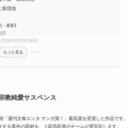
む新境地
点・最新】
話】
026年4月23日放送）
もっと見る
宗教純愛サスペンス
半期「週刊文春エンタ マンガ賞！」最高賞を受賞した作品です。
在する異色の題材を、上田迅監督のチームが実写化します。