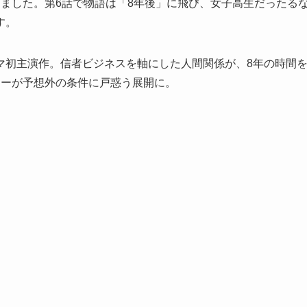
ました。第6話で物語は「8年後」に飛び、女子高生だったる
す。
マ初主演作。信者ビジネスを軸にした人間関係が、8年の時間
ョーが予想外の条件に戸惑う展開に。