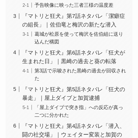
予告映像に映った三者三様の温度差
『マトリと狂犬』第7話ネタバレ「潔癖症
の組長」｜佐伯竜と梅沢の新たな潜入
葛城が松原を使って梅沢を佐伯組に送り
込んだ構図
『マトリと狂犬』第6話ネタバレ「狂犬が
生まれた日」｜黒崎の過去と葵の転落
第3話で示唆された黒崎の過去が回収され
た
『マトリと狂犬』第5話ネタバレ「狂犬の
暴走」｜屋上ダイブと加賀逮捕
「屋上ダイブで突き指」への反応が真っ
二つに分かれた
『マトリと狂犬』第4話ネタバレ「潜入、
闘の社交場」｜ウェイター変装と加賀の