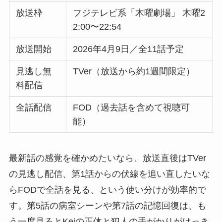
放送枠
フジテレビ系「木曜劇場」 木曜2
2:00〜22:54
放送開始
2026年4月9日／全11話予定
見逃し無
TVer（放送から約1週間限定）
料配信
全話配信
FOD（過去話を含めて視聴可
能）
最新話の感覚を確かめたいなら、放送直後はTVer
の見逃し配信、第1話からの伏線を追い直したいな
らFODで全話を見る、という使い分けが効率的で
す。第5話の病室シーンや第7話の記憶回復は、も
う一度見るとKeiの正体と犯人の手がかりがはっき