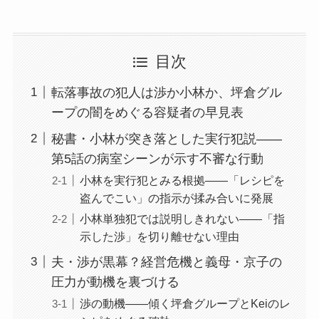
目次
転落事故の犯人は渉か小林か、坪倉グル
ープの闇をめぐる容疑者の早見表
秘書・小林が突き落とした実行犯説——
第5話の病室シーンが示す不審な行動
小林を実行犯とみる根拠——「レシピを
盗んでこい」の指示が揉み合いに発展
小林単独犯では説明しきれない——「指
示した渉」を切り離せない理由
夫・渉が黒幕？経営危機と義母・京子の
圧力が動機を裏づける
渉の動機——傾く坪倉グループとKeiのレ