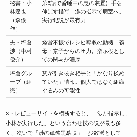
秘書・小
第5話で昏睡中の慧の装置に手を
林達也
伸ばす描写。渉の指示で病室へ。
（森優
実行犯説が最有力
作）
夫・坪倉
経営不振でレシピ奪取の動機。義
渉（中村
母・京子からの圧力。指示役とし
俊介）
ての関与が濃厚
坪倉グル
慧が引き抜き相手と「かなり揉め
ープ（組
ていた」情報。個人ではなく組織
織）
ぐるみの可能性
X・レビューサイトを横断すると、「渉が指示し、
小林が実行した」という合わせ技の説が最も多
く、次いで「渉の単独黒幕説」、少数派として