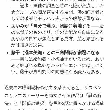
——記者・里佳の調査と慧の記憶が合流し、坪
倉グループの闇が露見する展開。渉の経営者と
しての破滅とモラハラ夫からの解放が重なる。
あゆみが「自分で選ぶ」物語に着地する
——恋
の成就そのものより、渉の支配から自由になる
あゆみの自立が焦点とする見方。慧と結ばれる
かは描き方次第。
藤子（瀧本美織）との三角関係が宿題になる
——慧には婚約者・小椋藤子がいるため、あゆ
みと結ばれる単純なハッピーエンドにはしにく
い。藤子が真相究明の同志になる読みもある。
過去の木曜劇場枠の傾向を踏まえると、サスペン
スとラブストーリーを両立させる作品は「謎の解
決」と「関係の選択」を最終2話に畳みかける構成