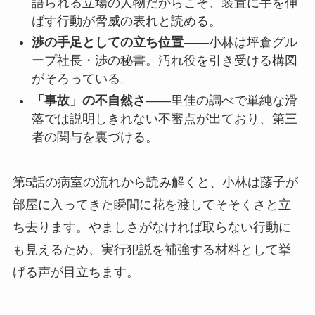
語られる立場の人物だからこそ、装置に手を伸
ばす行動が脅威の表れと読める。
渉の手足としての立ち位置
——小林は坪倉グル
ープ社長・渉の秘書。汚れ役を引き受ける構図
がそろっている。
「事故」の不自然さ
——里佳の調べで単純な滑
落では説明しきれない不審点が出ており、第三
者の関与を裏づける。
第5話の病室の流れから読み解くと、小林は藤子が
部屋に入ってきた瞬間に花を渡してそそくさと立
ち去ります。やましさがなければ取らない行動に
も見えるため、実行犯説を補強する材料として挙
げる声が目立ちます。