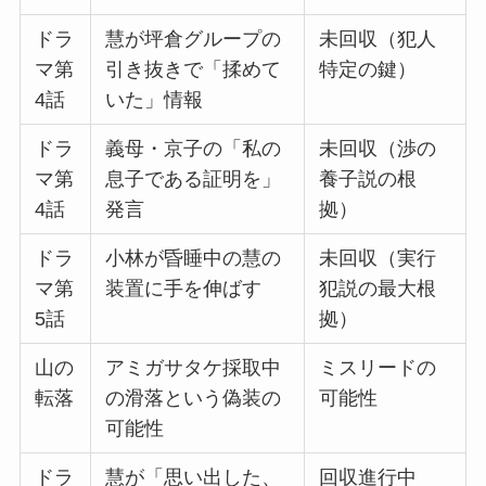
ドラ
慧が坪倉グループの
未回収（犯人
マ第
引き抜きで「揉めて
特定の鍵）
4話
いた」情報
ドラ
義母・京子の「私の
未回収（渉の
マ第
息子である証明を」
養子説の根
4話
発言
拠）
ドラ
小林が昏睡中の慧の
未回収（実行
マ第
装置に手を伸ばす
犯説の最大根
5話
拠）
山の
アミガサタケ採取中
ミスリードの
転落
の滑落という偽装の
可能性
可能性
ドラ
慧が「思い出した、
回収進行中