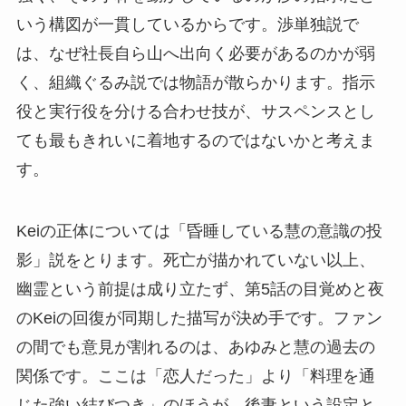
いう構図が一貫しているからです。渉単独説で
は、なぜ社長自ら山へ出向く必要があるのかが弱
く、組織ぐるみ説では物語が散らかります。指示
役と実行役を分ける合わせ技が、サスペンスとし
ても最もきれいに着地するのではないかと考えま
す。
Keiの正体については「昏睡している慧の意識の投
影」説をとります。死亡が描かれていない以上、
幽霊という前提は成り立たず、第5話の目覚めと夜
のKeiの回復が同期した描写が決め手です。ファン
の間でも意見が割れるのは、あゆみと慧の過去の
関係です。ここは「恋人だった」より「料理を通
じた強い結びつき」のほうが、後妻という設定と