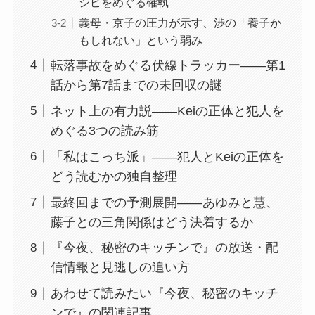
シピをめぐる確執
義母・京子の圧力が示す、渉の「養子か
もしれない」という弱み
転落事故をめぐる伏線トラッカー——第1
話から第7話までの未回収の謎
ネット上の有力説——Keiの正体と犯人を
めぐる3つの読み筋
「私はこっち派」——犯人とKeiの正体を
どう読むかの独自整理
最終回までの予測展開——あゆみと慧、
藤子との三角関係はどう決着するか
『今夜、秘密のキッチンで』の放送・配
信情報と見逃しの追い方
あわせて読みたい『今夜、秘密のキッチ
ンで』の関連記事