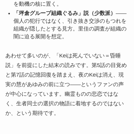
を動機の核に置く。
「坪倉グループ組織ぐるみ」説（少数派）
——
個人の犯行ではなく、引き抜き交渉のもつれを
組織が隠したとする見方。里佳の調査が組織の
闇に迫る展開を想定。
あわせて多いのが、「Keiは死んでいない＝昏睡
説」を前提にした結末の読みです。第5話の目覚め
と第7話の記憶回復を踏まえ、夜のKeiは消え、現
実の慧があゆみの前に立つ——というファンの声
が中心になっています。幽霊ものの悲恋ではな
く、生者同士の選択の物語に着地するのではない
か、という期待です。