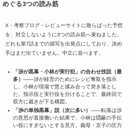
めぐる3つの読み筋
X・考察ブログ・レビューサイトに散らばった予想
を、対立しないように3つの読み筋へ束ねました。
どれも第7話までの描写を出発点にしており、決め
手はまだ出ていません。中立に並べます。
「渉が黒幕・小林が実行犯」の合わせ技説（最
多）
——渉が経営のためにレシピ奪取を指示
し、小林が現場で慧と揉み合って突き落とし
た。指示役と実行役を分けることで、最終回で
双方に裁きが下る構図。
「渉の単独黒幕」説（次に多い）
——転落は渉
の意思が直接働いた結果で、小林は隠蔽の手伝
い役にすぎないとする見方。義母・京子の圧力