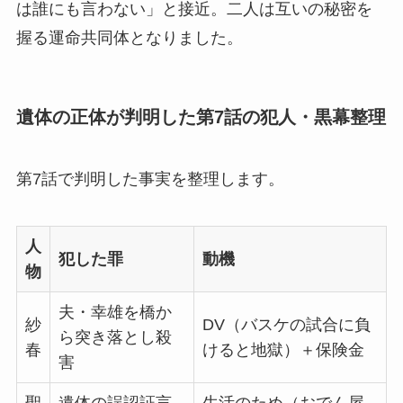
は誰にも言わない」と接近。二人は互いの秘密を
握る運命共同体となりました。
遺体の正体が判明した第7話の犯人・黒幕整理
第7話で判明した事実を整理します。
人
犯した罪
動機
物
夫・幸雄を橋か
紗
DV（バスケの試合に負
ら突き落とし殺
春
けると地獄）＋保険金
害