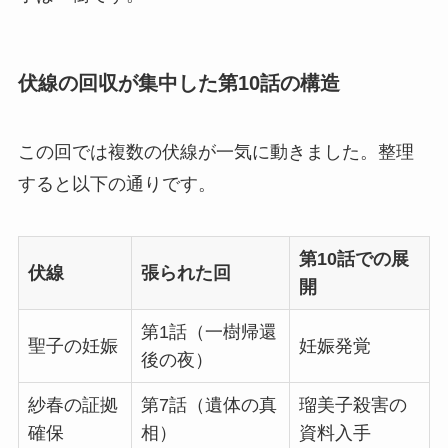
伏線の回収が集中した第10話の構造
この回では複数の伏線が一気に動きました。整理
すると以下の通りです。
第10話での展
伏線
張られた回
開
第1話（一樹帰還
聖子の妊娠
妊娠発覚
後の夜）
紗春の証拠
第7話（遺体の真
瑠美子殺害の
確保
相）
資料入手