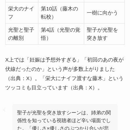
栄大のナイ
第10話（藤木の
一樹に向かう
フ
転校）
光聖と聖子
第4話（光聖の覚
聖子が光聖を
の離別
悟）
突き放す
X上では「妊娠は予想外すぎる」「初回のあの夜が
伏線だったのか」という声が多数上がりました
（出典：X）。「栄大にナイフ渡すな藤木」という
ツッコミも目立っています（出典：X）。
聖子が光聖を突き放すシーンは、姉弟の関
係性を知っている視聴者ほど辛い場面でし
た。「優しさ×優しさのぶつかり合いが悲