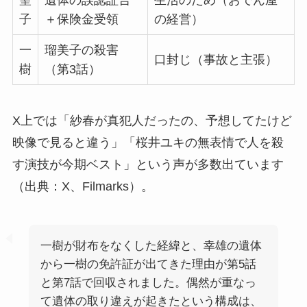
聖
遺体の誤認証言
生活のため（おでん屋
子
＋保険金受領
の経営）
一
瑠美子の殺害
口封じ（事故と主張）
樹
（第3話）
X上では「紗春が真犯人だったの、予想してたけど
映像で見ると違う」「桜井ユキの無表情で人を殺
す演技が今期ベスト」という声が多数出ています
（出典：X、Filmarks）。
一樹が財布をなくした経緯と、幸雄の遺体
から一樹の免許証が出てきた理由が第5話
と第7話で回収されました。偶然が重なっ
て遺体の取り違えが起きたという構成は、