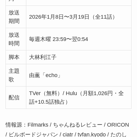
放送
2026年1月8日〜3月19日（全11話）
期間
放送
毎週木曜 23:59〜翌0:54
時間
脚本
大林利江子
主題
由薫「echo」
歌
TVer（無料）/ Hulu（月額1,026円・全
配信
話+10.5話独占）
情報源：Filmarks / ちゃんねるレビュー / ORICON
/ ビルボードジャパン / ciatr / tvfan.kyodo / たのし