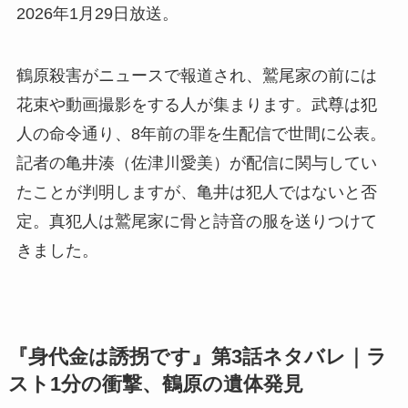
2026年1月29日放送。
鶴原殺害がニュースで報道され、鷲尾家の前には
花束や動画撮影をする人が集まります。武尊は犯
人の命令通り、8年前の罪を生配信で世間に公表。
記者の亀井湊（佐津川愛美）が配信に関与してい
たことが判明しますが、亀井は犯人ではないと否
定。真犯人は鷲尾家に骨と詩音の服を送りつけて
きました。
『身代金は誘拐です』第3話ネタバレ｜ラ
スト1分の衝撃、鶴原の遺体発見