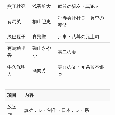
熊守壮亮
浅香航大
武尊の親友・真犯人
証券会社社長・蒼空の
有馬英二
桐山照史
養父
辰巳夏子
真飛聖
刑事・武尊の元上司
有馬絵里
磯山さや
英二の妻
香
か
牛久保明
美羽の父・元県警本部
酒向芳
人
長
項目
内容
放送
読売テレビ制作・日本テレビ系
局