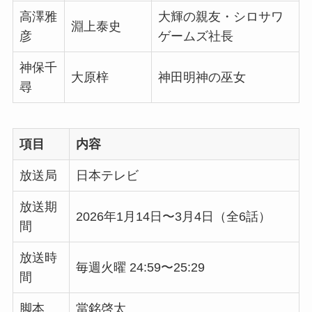
高澤雅
大輝の親友・シロサワ
淵上泰史
彦
ゲームズ社長
神保千
大原梓
神田明神の巫女
尋
項目
内容
放送局
日本テレビ
放送期
2026年1月14日〜3月4日（全6話）
間
放送時
毎週火曜 24:59〜25:29
間
脚本
當銘啓太