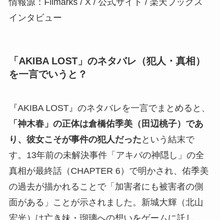
情報源：Filmarks / X / 公式サイト / 楽天ブックス
インタビュー
「AKIBA LOST」のネタバレ（犯人・真相）
を一言でいうと？
『AKIBA LOST』のネタバレを一言でまとめると、
「神木春」の正体は倉橋佑季美（田辺桃子）であ
り、彼女こそが事件の犯人だった
という結末で
す。13年前の未解決事件「アキバの神隠し」の全
真相が最終話（CHAPTER 6）で明かされ、佑季美
の過去が描かれることで「加害者にも被害者の側
面がある」ことが示されました。新城大輝（北山
宏光）は亡き妹・瑠璃への想いをゲームに託し、