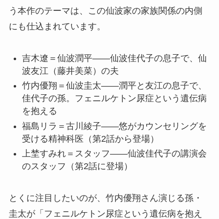
う本作のテーマは、この仙波家の家族関係の内側
にも仕込まれています。
吉木遼＝仙波潤平——仙波佳代子の息子で、仙
波友江（藤井美菜）の夫
竹内優翔＝仙波圭太——潤平と友江の息子で、
佳代子の孫。フェニルケトン尿症という遺伝病
を抱える
福島リラ＝古川綾子——悠がカウンセリングを
受ける精神科医（第2話から登場）
上埜すみれ＝スタッフ——仙波佳代子の講演会
のスタッフ（第2話に登場）
とくに注目したいのが、竹内優翔さん演じる孫・
圭太が「フェニルケトン尿症という遺伝病を抱え