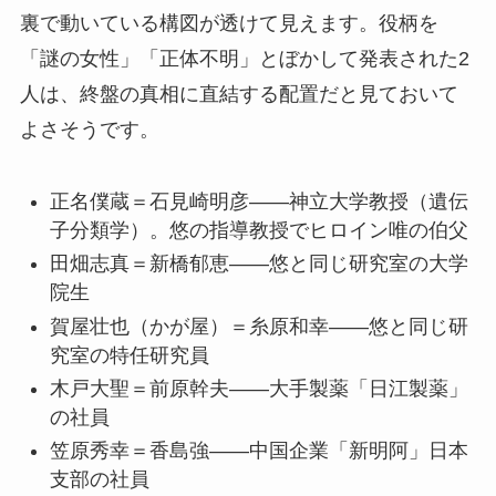
裏で動いている構図が透けて見えます。役柄を
「謎の女性」「正体不明」とぼかして発表された2
人は、終盤の真相に直結する配置だと見ておいて
よさそうです。
正名僕蔵＝石見崎明彦——神立大学教授（遺伝
子分類学）。悠の指導教授でヒロイン唯の伯父
田畑志真＝新橋郁恵——悠と同じ研究室の大学
院生
賀屋壮也（かが屋）＝糸原和幸——悠と同じ研
究室の特任研究員
木戸大聖＝前原幹夫——大手製薬「日江製薬」
の社員
笠原秀幸＝香島強——中国企業「新明阿」日本
支部の社員