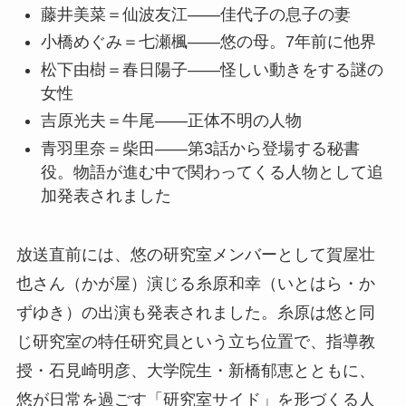
藤井美菜＝仙波友江——佳代子の息子の妻
小橋めぐみ＝七瀬楓——悠の母。7年前に他界
松下由樹＝春日陽子——怪しい動きをする謎の
女性
吉原光夫＝牛尾——正体不明の人物
青羽里奈＝柴田——第3話から登場する秘書
役。物語が進む中で関わってくる人物として追
加発表されました
放送直前には、悠の研究室メンバーとして賀屋壮
也さん（かが屋）演じる糸原和幸（いとはら・か
ずゆき）の出演も発表されました。糸原は悠と同
じ研究室の特任研究員という立ち位置で、指導教
授・石見崎明彦、大学院生・新橋郁恵とともに、
悠が日常を過ごす「研究室サイド」を形づくる人