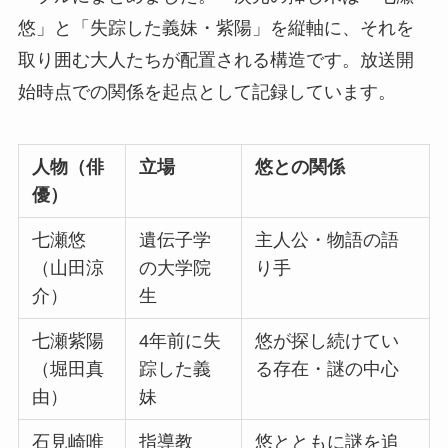
悠」と「失踪した義妹・紫陽」を縦軸に、それを
取り囲む大人たちが配置される構造です。放送開
始時点での関係を起点として記録しています。
人物（俳
立場
悠との関係
優）
七瀬悠
遺伝子学
主人公・物語の語
（山田涼
の大学院
り手
介）
生
七瀬紫陽
4年前に失
悠が探し続けてい
（堀田真
踪した義
る存在・謎の中心
由）
妹
石見崎唯
指導教
悠とともに謎を追