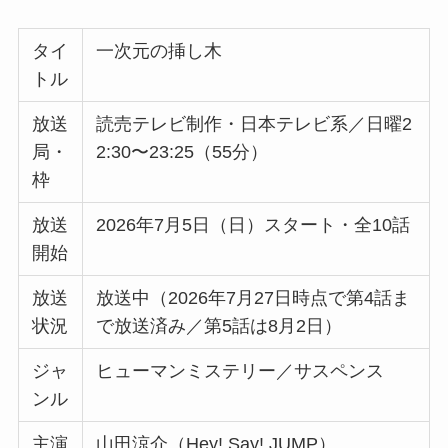
タイ
一次元の挿し木
トル
放送
読売テレビ制作・日本テレビ系／日曜2
局・
2:30〜23:25（55分）
枠
放送
2026年7月5日（日）スタート・全10話
開始
放送
放送中（2026年7月27日時点で第4話ま
状況
で放送済み／第5話は8月2日）
ジャ
ヒューマンミステリー／サスペンス
ンル
主演
山田涼介（Hey! Say! JUMP）