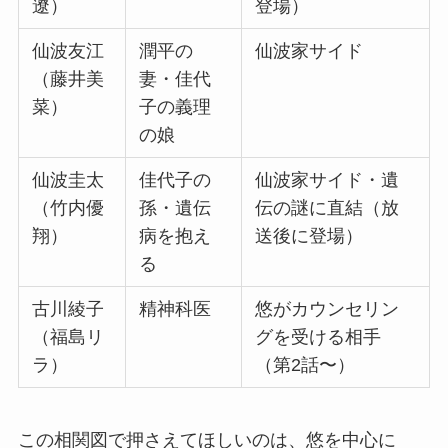
遼）
登場）
仙波友江
潤平の
仙波家サイド
（藤井美
妻・佳代
菜）
子の義理
の娘
仙波圭太
佳代子の
仙波家サイド・遺
（竹内優
孫・遺伝
伝の謎に直結（放
翔）
病を抱え
送後に登場）
る
古川綾子
精神科医
悠がカウンセリン
（福島リ
グを受ける相手
ラ）
（第2話〜）
この相関図で押さえてほしいのは、悠を中心に