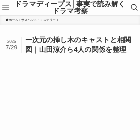
ドラマディープス│事実で読み解く
ドラマ考察
ホーム
サスペンス・ミステリー
一次元の挿し木のキャストと相関
2026
7/29
図｜山田涼介ら4人の関係を整理