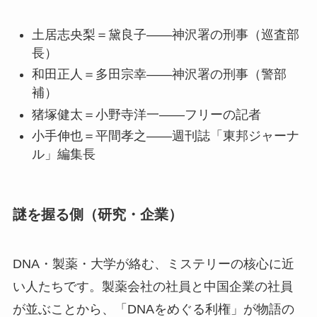
土居志央梨＝黛良子——神沢署の刑事（巡査部
長）
和田正人＝多田宗幸——神沢署の刑事（警部
補）
猪塚健太＝小野寺洋一——フリーの記者
小手伸也＝平間孝之——週刊誌「東邦ジャーナ
ル」編集長
謎を握る側（研究・企業）
DNA・製薬・大学が絡む、ミステリーの核心に近
い人たちです。製薬会社の社員と中国企業の社員
が並ぶことから、「DNAをめぐる利権」が物語の