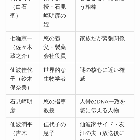
（白石
授・石見
う相棒
聖）
崎明彦の
姪
七瀬京一
悠の義
家族だが緊張関係
（佐々木
父・製薬
蔵之介）
会社役員
仙波佳代
世界的な
謎の核心に近い権
子（鈴木
生物学者
威
保奈美）
石見崎明
悠の指導
人骨のDNA一致を
彦
教授
悠に伝える人物
仙波潤平
佳代子の
仙波家サイド・友
（吉木
息子
江の夫（放送後に