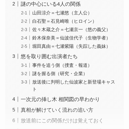
謎の中心にいる4人の関係
山田涼介＝七瀬悠（主人公）
白石聖＝石見崎唯（ヒロイン）
佐々木蔵之介＝七瀬京一（悠の義父）
鈴木保奈美＝仙波佳代子（生物学者）
堀田真由＝七瀬紫陽（失踪した義妹）
悠を取り囲む出演者たち
事件を追う側（捜査・報道）
謎を握る側（研究・企業）
放送後に判明した仙波家と新登場キャス
ト
一次元の挿し木 相関図の早わかり
真相が解けていく流れの追い方
放送前にこの関係だけは覚えておく