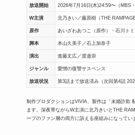
放送開始
2026年7月16日(木)24:59〜（M
W主演
北乃きい／藤原樹（THE RAMPAG
原作
あいざわあつこ（原作）・石川トミ
脚本
本山久美子／石上加奈子
演出
進藤丈広／渡邉崇
ジャンル
愛憎の復讐サスペンス
放送状況
第3話まで放送済み（次回第4話 2026/
制作プロダクションはVIVIA、製作は「未婚詐欺
ます。深夜帯ながらW主演に北乃きいとTHE RA
ープのファン層の両方に訴える座組みになってい