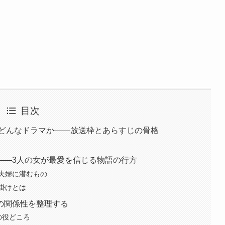
目次
はどんなドラマか――放送枠とあらすじの骨格
――3人の女が最愛を信じる物語の行方
夫婦に潜むもの
掛けとは
の関係性を整理する
の役どころ