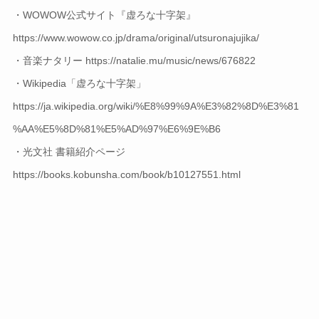
・WOWOW公式サイト『虚ろな十字架』
https://www.wowow.co.jp/drama/original/utsuronajujika/
・音楽ナタリー https://natalie.mu/music/news/676822
・Wikipedia「虚ろな十字架」
https://ja.wikipedia.org/wiki/%E8%99%9A%E3%82%8D%E3%81
%AA%E5%8D%81%E5%AD%97%E6%9E%B6
・光文社 書籍紹介ページ
https://books.kobunsha.com/book/b10127551.html