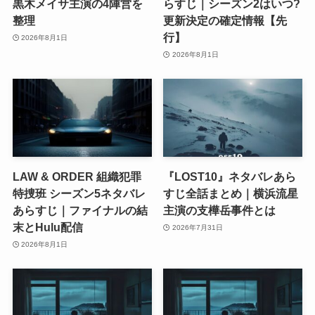
黒木メイサ主演の4陣営を
らすじ｜シーズン2はいつ?
整理
更新決定の確定情報【先
行】
2026年8月1日
2026年8月1日
LAW & ORDER 組織犯罪
『LOST10』ネタバレあら
特捜班 シーズン5ネタバレ
すじ全話まとめ｜横浜流星
あらすじ｜ファイナルの結
主演の支樺岳事件とは
末とHulu配信
2026年7月31日
2026年8月1日