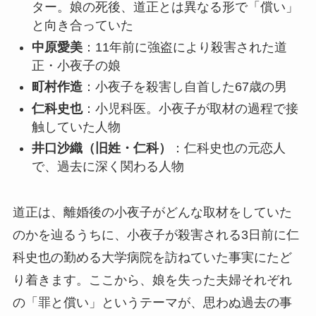
ター。娘の死後、道正とは異なる形で「償い」
と向き合っていた
中原愛美
：11年前に強盗により殺害された道
正・小夜子の娘
町村作造
：小夜子を殺害し自首した67歳の男
仁科史也
：小児科医。小夜子が取材の過程で接
触していた人物
井口沙織（旧姓・仁科）
：仁科史也の元恋人
で、過去に深く関わる人物
道正は、離婚後の小夜子がどんな取材をしていた
のかを辿るうちに、小夜子が殺害される3日前に仁
科史也の勤める大学病院を訪ねていた事実にたど
り着きます。ここから、娘を失った夫婦それぞれ
の「罪と償い」というテーマが、思わぬ過去の事