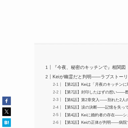
『今夜、秘密のキッチンで』相関図
Keiが幽霊だと判明——ラブストー
【第2話】Keiは「月夜のキッチン
【第7話】封印したはずの想い——
【第6話】第2章突入——別れた2人
【第5話】涙の決断——記憶を失っ
【第4話】Keiに婚約者の存在——
【第3話】Keiの正体が判明——病