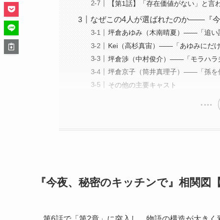
【第1話】「存在価値がない」と言わ
なぜこの4人が選ばれたのか——『
坪倉あゆみ（木南晴夏）——「追い
Kei（高杉真宙）——「あゆみに
坪倉渉（中村俊介）——「モラハラ
坪倉京子（筒井真理子）——「孫を
その他の主要キャスト
『今夜、秘密のキッチンで』相関図
第6話で「第2章」に突入し、物語の構造が大きく