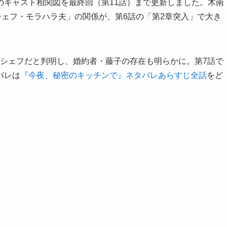
のキャスト相関図を最終回（第11話）まで更新しました。木南
シェフ・モラハラ夫」の関係が、第6話の「第2章突入」で大き
のシェフだと判明し、婚約者・藤子の存在も明らかに。第7話で
バレは
『今夜、秘密のキッチンで』ネタバレあらすじ全話
をど