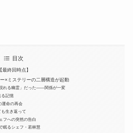
目次
【最終回時点】
リー×ミステリーの二層構造が起動
に現れる幽霊」だった——関係が一変
甦る記憶
の運命の再会
ても生き返って
シェフへの突然の告白
院で眠るシェフ・若林慧