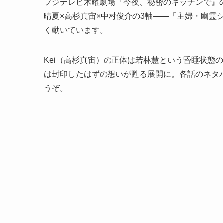
フジテレビ木曜劇場『今夜、秘密のキッチンで』
晴夏×高杉真宙×中村俊介の3軸——「主婦・幽霊
く動いています。
Kei（高杉真宙）の正体は若林慧という昏睡状態
は封印したはずの想いが甦る展開に。各話のネタ
うぞ。