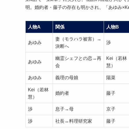
明。婚約者・藤子の存在も明かされ、「あゆみ×K
人物A
関係
人物B
妻（モラハラ被害）→
あゆみ
渉
決断へ
幽霊シェフとの恋→再
Kei（若林
あゆみ
会
慧）
あゆみ
義理の母娘
陽菜
Kei（若林
婚約者
藤子
慧）
渉
息子→母
京子
渉
社長↔料理研究家
藤子