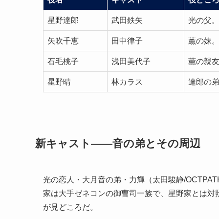
星野達郎
武田鉄矢
光の父
矢吹千恵
田中律子
薫の妹
石毛桃子
浅田美代子
薫の親友
星野晴
林カラス
達郎の
新キャスト——音の弟とその周辺
光の恋人・大月音の弟・力輝（太田駿静/OCTP
家は大手ゼネコンの御曹司一族で、星野家とは対
が見どころだ。