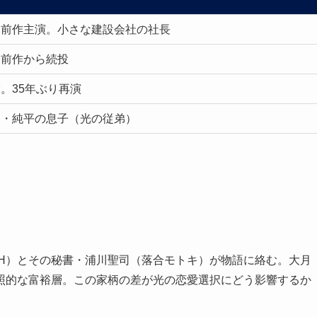
。前作主演。小さな建設会社の社長
。前作から続投
。35年ぶり再演
弟・純平の息子（光の従弟）
ATH）とその秘書・浦川聖司（落合モトキ）が物語に絡む。大月
照的な富裕層。この家柄の差が光の恋愛選択にどう影響するか