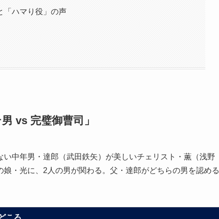
と「ハマり役」の声
 vs 完璧御曹司」
ない中年男・達郎（武田鉄矢）が美しいチェリスト・薫（浅野
の娘・光に、2人の男が関わる。父・達郎がどちらの男を認め
どころ