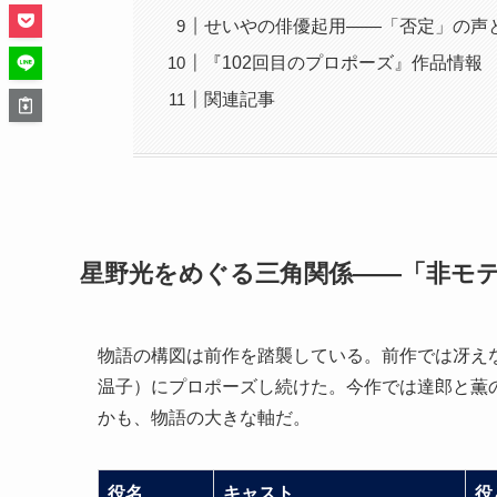
せいやの俳優起用——「否定」の声
『102回目のプロポーズ』作品情報
関連記事
星野光をめぐる三角関係——「非モテ男
物語の構図は前作を踏襲している。前作では冴え
温子）にプロポーズし続けた。今作では達郎と薫
かも、物語の大きな軸だ。
役名
キャスト
役