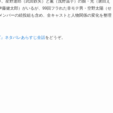
世界。星野達郎（武田鉄矢）と薫（浅野温子）の娘・光（唐田え
伊藤健太郎）がいるが、99回フラれた非モテ男・空野太陽（せ
作メンバーの続投組も含め、全キャストと人物関係の変化を整理
ズ』ネタバレあらすじ全話
をどうぞ。