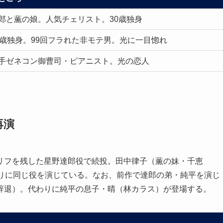
郎と薫の娘。人気チェリスト。30歳独身
3歳独身。99回フラれた非モテ男。光に一目惚れ
手ゼネコン御曹司・ピアニスト。光の恋人
再演
リフを残した星野達郎役で続投。田中律子（薫の妹・千恵
ぶりに同じ役を演じている。なお、前作で達郎の弟・純平を演じ
辞退）。代わりに純平の息子・晴（林カラス）が登場する。
ろ