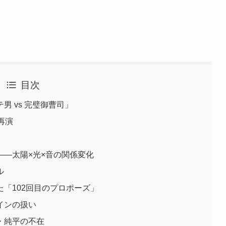
目次
 vs 完璧御曹司」
再演
——太陽×光×音の関係変化
ル
「102回目のプロポーズ」
インの扱い
・純平の不在