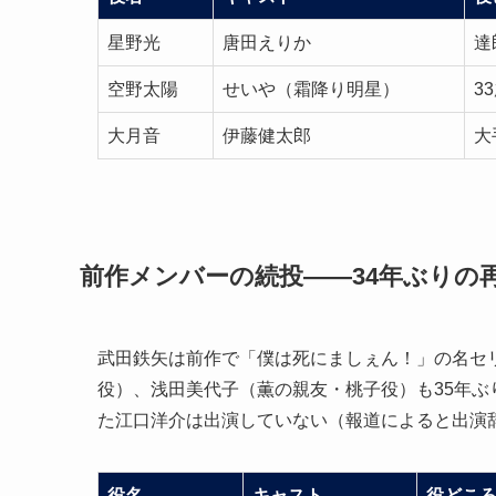
星野光
唐田えりか
達
空野太陽
せいや（霜降り明星）
3
大月音
伊藤健太郎
大
前作メンバーの続投——34年ぶりの
武田鉄矢は前作で「僕は死にましぇん！」の名セ
役）、浅田美代子（薫の親友・桃子役）も35年
た江口洋介は出演していない（報道によると出演
役名
キャスト
役どこ