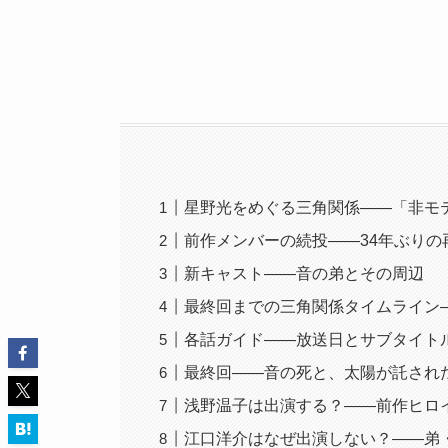
星野光をめぐる三角関係——「非モテ男
前作メンバーの続投——34年ぶりの
新キャスト——音の弟とその周辺
最終回までの三角関係タイムライン
各話ガイド——放送日とサブタイト
最終回——音の死と、太陽が託された
浅野温子は出演する？——前作ヒロ
江口洋介はなぜ出演しない？——弟