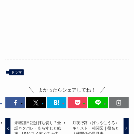
ドラマ
よかったらシェアしてね！
未確認日記は打ち切り？全
月夜行路（げつやこうろ）
話ネタバレ・あらすじと結
キャスト・相関図｜役名と
末｜UMAコメディの正体
人物関係の早見表