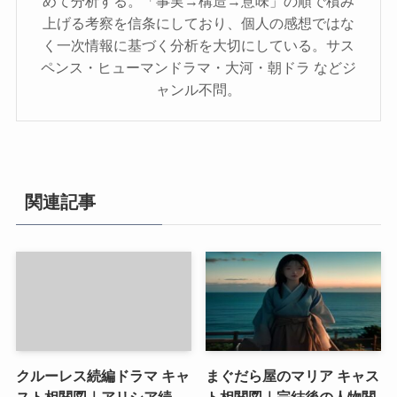
めて分析する。「事実→構造→意味」の順で積み
上げる考察を信条にしており、個人の感想ではな
く一次情報に基づく分析を大切にしている。サス
ペンス・ヒューマンドラマ・大河・朝ドラ などジ
ャンル不問。
関連記事
クルーレス続編ドラマ キャ
まぐだら屋のマリア キャス
スト相関図｜アリシア続
ト相関図｜完結後の人物関