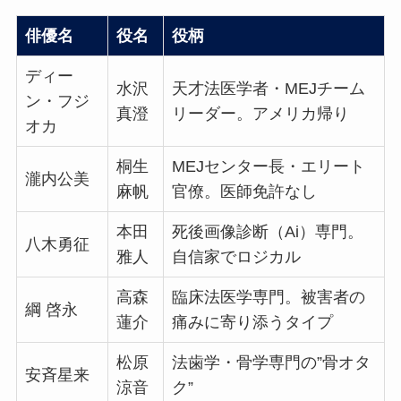
俳優名
役名
役柄
ディー
水沢
天才法医学者・MEJチーム
ン・フジ
真澄
リーダー。アメリカ帰り
オカ
桐生
MEJセンター長・エリート
瀧内公美
麻帆
官僚。医師免許なし
本田
死後画像診断（Ai）専門。
八木勇征
雅人
自信家でロジカル
高森
臨床法医学専門。被害者の
綱 啓永
蓮介
痛みに寄り添うタイプ
松原
法歯学・骨学専門の”骨オタ
安斉星来
涼音
ク”