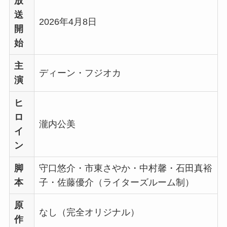
放
送
2026年4月8日
開
始
主
ディーン・フジオカ
演
ヒ
ロ
瀧内公美
イ
ン
脚
守口悠介・市東さやか・中村馨・石田真裕
本
子・佐藤優介（ライターズルーム制）
原
なし（完全オリジナル）
作