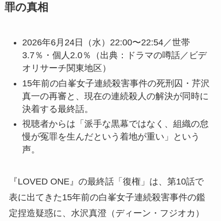
罪の真相
2026年6月24日（水）22:00〜22:54／世帯
3.7％・個人2.0％（出典：ドラマの噂話／ビデ
オリサーチ関東地区）
15年前の白峯女子連続殺害事件の死刑囚・芹沢
真一の再審と、現在の連続殺人の解決が同時に
決着する最終話。
視聴者からは「派手な黒幕ではなく、組織の怠
慢が冤罪を生んだという着地が重い」という
声。
『LOVED ONE』の最終話「復権」は、第10話で
表に出てきた15年前の白峯女子連続殺害事件の鑑
定捏造疑惑に、水沢真澄（ディーン・フジオカ）