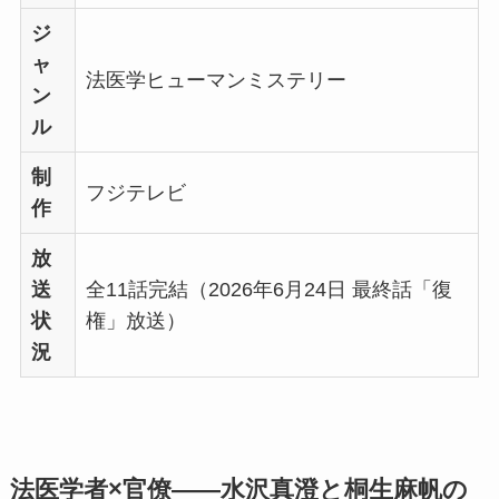
ジ
ャ
法医学ヒューマンミステリー
ン
ル
制
フジテレビ
作
放
送
全11話完結（2026年6月24日 最終話「復
状
権」放送）
況
法医学者×官僚——水沢真澄と桐生麻帆の