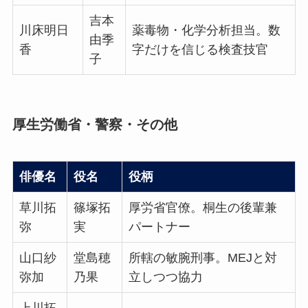
吉本
川床明日
薬毒物・化学分析担当。数
由季
香
字だけを信じる検査技官
子
厚生労働省・警察・その他
俳優名
役名
役柄
草川拓
篠塚拓
厚労省官僚。桐生の後輩兼
弥
実
パートナー
山口紗
堂島穂
所轄の敏腕刑事。MEJと対
弥加
乃果
立しつつ協力