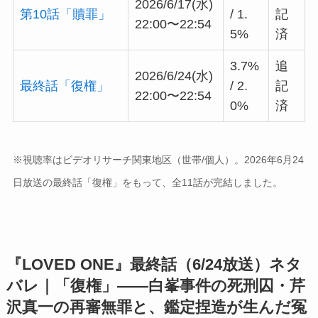
2026/6/17(水)
第10話「贖罪」
/ 1.
記
22:00〜22:54
5%
済
3.7%
追
2026/6/24(水)
最終話「復権」
/ 2.
記
22:00〜22:54
0%
済
※視聴率はビデオリサーチ関東地区（世帯/個人）。2026年6月24
日放送の最終話「復権」をもって、全11話が完結しました。
『LOVED ONE』最終話（6/24放送）ネタ
バレ｜「復権」——白峯事件の死刑囚・芹
沢真一の再審無罪と、鑑定捏造が生んだ冤