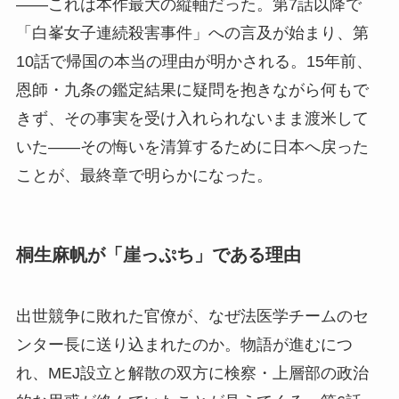
——これは本作最大の縦軸だった。第7話以降で
「白峯女子連続殺害事件」への言及が始まり、第
10話で帰国の本当の理由が明かされる。15年前、
恩師・九条の鑑定結果に疑問を抱きながら何もで
きず、その事実を受け入れられないまま渡米して
いた——その悔いを清算するために日本へ戻った
ことが、最終章で明らかになった。
桐生麻帆が「崖っぷち」である理由
出世競争に敗れた官僚が、なぜ法医学チームのセ
ンター長に送り込まれたのか。物語が進むにつ
れ、MEJ設立と解散の双方に検察・上層部の政治