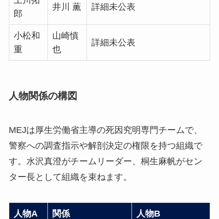
上川拓
井川 薫
詳細未公表
郎
小松和
山崎慎
詳細未公表
重
也
人物関係の構図
MEJは厚生労働省主導の死因究明専門チームで、
警察への調査指示や解剖決定の権限を持つ組織で
す。水沢真澄がチームリーダー、桐生麻帆がセン
ター長として組織を束ねます。
人物A
関係
人物B