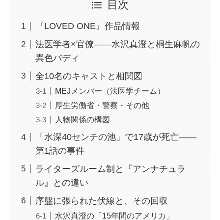
目次
『LOVED ONE』作品情報
法医学者×官僚——水沢真澄と桐生麻帆の
異色バディ
全10名のキャストと相関図
MEJメンバー（法医学チーム）
厚生労働省・警察・その他
人物関係の構図
「水深40センチの池」で17歳が死亡——
第1話の事件
ライターズルーム制と『アンナチュラ
ル』との違い
序盤に張られた伏線と、その回収
水沢真澄の「15年間のアメリカ」