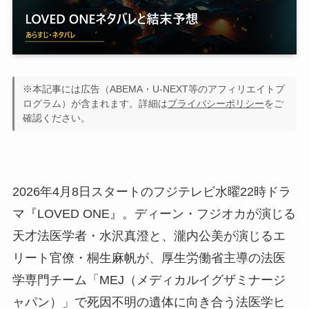
※本記事には広告（ABEMA・U-NEXT等のアフィリエイトプ
ログラム）が含まれます。詳細は
プライバシーポリシー
をご
確認ください。
2026年4月8日スタートのフジテレビ水曜22時ドラ
マ『LOVED ONE』。ディーン・フジオカが演じる
天才法医学者・水沢真澄と、瀧内公美が演じるエ
リート官僚・桐生麻帆が、厚生労働省主導の法医
学専門チーム「MEJ（メディカルイグザミナージ
ャパン）」で死因不明の遺体に向き合う法医学ヒ