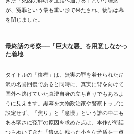
きた「死因の解明を遺族へ届ける」という理念
が、冤罪という最も重い形で果たされ、物語は幕
を閉じました。
最終話の考察──「巨大な悪」を用意しなかっ
た着地
タイトルの「復権」は、無実の罪を着せられた芹
沢の名誉回復であると同時に、真実に背を向けて
国外へ逃げていた真澄自身の立ち直りでもあるよ
うに見えます。黒幕を大物政治家や警察トップに
設定せず、「焦り」と「怠慢」という誰の中にも
ある弱さに冤罪の原因を求めた点は、本作が毎話
つらぬいてきた「遺体に残った小さな矛盾を一点