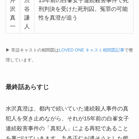
芹
渋
15年前の白峯女子連続殺害事件で死
沢
谷
刑判決を受けた死刑囚。冤罪の可能
真
謙
性を真澄が追う
一
人
▶ 常設キャストの相関図は
LOVED ONE キャスト相関図記事
で整
理しています。
最終話あらすじ
水沢真澄は、都内で続いていた連続殺人事件の真
犯人を突き止めながら、それが15年前の白峯女子
連続殺害事件の「真犯人」による再犯であること
を裏づけていきます。九条正仁が遺そうとした鑑