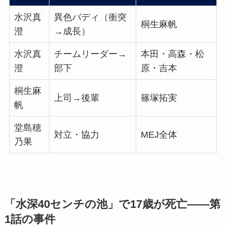
水沢真
異色バディ（衝突
桐生麻帆
澄
→成長）
水沢真
チームリーダー→
本田・高森・松
澄
部下
原・吉本
桐生麻
上司→後輩
篠塚拓実
帆
堂島穂
対立・協力
MEJ全体
乃果
「水深40センチの池」で17歳が死亡——第
1話の事件