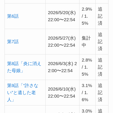
2.9%
追
2026/5/20(水)
第6話
/ 1.
記
22:00〜22:54
5%
済
追
2026/5/27(水)
集計
第7話
記
22:00〜22:54
中
済
2.8%
追
第8話「炎に消え
2026/6/3(水) 2
/ 1.
記
た母娘」
2:00〜22:54
5%
済
第9話「“許さな
3.1%
追
2026/6/10(水)
い”と遺した老
/ 1.
記
22:00〜22:54
人」
6%
済
3.0%
追