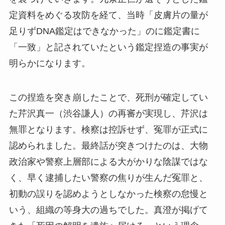
定資料をめぐる攻防を経て、当時「皮膚片の量が
足りずDNA鑑定はできなかった」のに鑑定書に
「一致」と記されていたという鑑定捏造の事実が
明らかになります。
この捏造を突き崩したことで、死刑が確定してい
た芹沢真一（渋谷謙人）の再審が実現し、芹沢は
無罪となります。検察は控訴せず、冤罪が正式に
認められました。最終話が突きつけたのは、大物
政治家や警察上層部による大がかりな陰謀ではな
く、早く逮捕したい警察の焦りが生んだ冤罪と、
初動の誤りを認めようとしなかった検察の怠慢と
いう、組織の等身大の過ちでした。真澄が掲げて