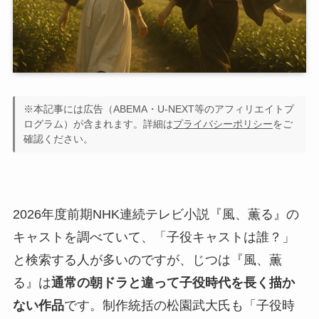
※本記事には広告（ABEMA・U-NEXT等のアフィリエイトプ
ログラム）が含まれます。詳細は
プライバシーポリシー
をご
確認ください。
2026年度前期NHK連続テレビ小説『風、薫る』の
キャストを調べていて、「子役キャストは誰？」
と検索する人が多いのですが、じつは『風、薫
る』は
通常の朝ドラと違って子役時代を長く描か
ない作品
です。制作統括の松園武大氏も「子役時