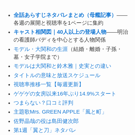
全話あらすじネタバレまとめ（母艦記事）
——
各週の展開と視聴率を1ページに集約
キャスト相関図｜40人以上の登場人物
——明治
の看護師バディを中心とする人物関係
モデル・大関和の生涯
（結婚・離婚・子孫・
墓・女子学院まで）
モデルは大関和と鈴木雅｜史実との違い
タイトルの意味と放送スケジュール
視聴率推移一覧【毎週更新】
ゲゲゲの女房以来16年ぶり14.9%スタート
つまらない？口コミ評判
主題歌Mrs. GREEN APPLE「風と町」
佐野晶哉の役は島田健次郎
第1週「翼と刀」ネタバレ