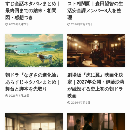
すじ全話ネタバレまとめ｜
スト相関図｜森田望智の生
最終回までの結末・相関
活安全課メンバー8人を整
図・感想つき
理
2026年7月22日
2026年7月22日
朝ドラ『なぎさの進化論』
劇場版『虎に翼』映画化決
あらすじネタバレまとめ｜
定｜2027年公開・伊藤沙莉
舞台と脚本を先取り
が続投する史上初の朝ドラ
映画
2026年7月18日
2026年7月5日