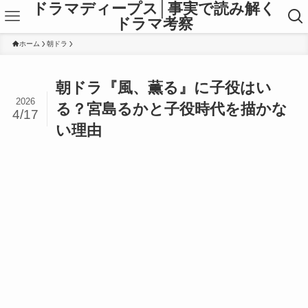
ドラマディープス│事実で読み解く
ドラマ考察
ホーム
朝ドラ
朝ドラ『風、薫る』に子役はい
2026
る？宮島るかと子役時代を描かな
4/17
い理由