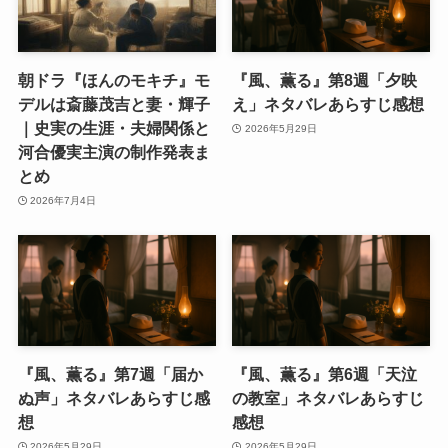
朝ドラ『ほんのモキチ』モ
『風、薫る』第8週「夕映
デルは斎藤茂吉と妻・輝子
え」ネタバレあらすじ感想
｜史実の生涯・夫婦関係と
2026年5月29日
河合優実主演の制作発表ま
とめ
2026年7月4日
『風、薫る』第7週「届か
『風、薫る』第6週「天泣
ぬ声」ネタバレあらすじ感
の教室」ネタバレあらすじ
想
感想
2026年5月29日
2026年5月29日