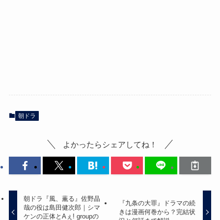
朝ドラ
よかったらシェアしてね！
朝ドラ『風、薫る』佐野晶
『九条の大罪』ドラマの続
哉の役は島田健次郎｜シマ
きは漫画何巻から？完結状
ケンの正体とAぇ! groupの