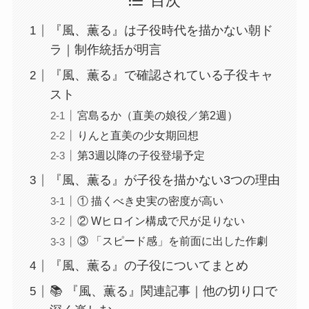
目次
『風、薫る』は子役時代を描かない朝ド
ラ｜制作統括が明言
『風、薫る』で確認されている子役キャ
スト
宮島るか（直美の娘役／第2週）
りんと直美の少女期回想
第3週以降の子役登場予定
『風、薫る』が子役を描かない3つの理由
① 描くべき史実の密度が高い
② Wヒロイン構成で尺が足りない
③ 「スピード感」を前面に出した作劇
『風、薫る』の子役についてまとめ
📚 『風、薫る』関連記事｜他の切り口で