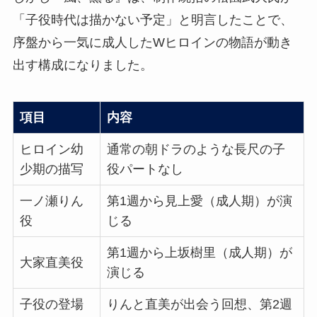
「子役時代は描かない予定」と明言したことで、
序盤から一気に成人したWヒロインの物語が動き
出す構成になりました。
項目
内容
ヒロイン幼
通常の朝ドラのような長尺の子
少期の描写
役パートなし
一ノ瀬りん
第1週から見上愛（成人期）が演
役
じる
第1週から上坂樹里（成人期）が
大家直美役
演じる
子役の登場
りんと直美が出会う回想、第2週