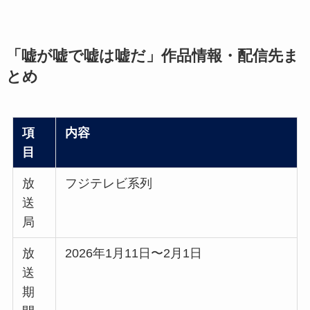
「嘘が嘘で嘘は嘘だ」作品情報・配信先ま
とめ
項
内容
目
放
フジテレビ系列
送
局
放
2026年1月11日〜2月1日
送
期