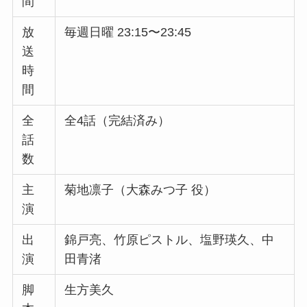
間
放
毎週日曜 23:15〜23:45
送
時
間
全
全4話（完結済み）
話
数
主
菊地凛子（大森みつ子 役）
演
出
錦戸亮、竹原ピストル、塩野瑛久、中
演
田青渚
脚
生方美久