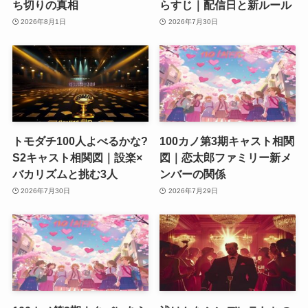
ち切りの真相
らすじ｜配信日と新ルール
2026年8月1日
2026年7月30日
トモダチ100人よべるかな?
100カノ第3期キャスト相関
S2キャスト相関図｜設楽×
図｜恋太郎ファミリー新メ
バカリズムと挑む3人
ンバーの関係
2026年7月30日
2026年7月29日