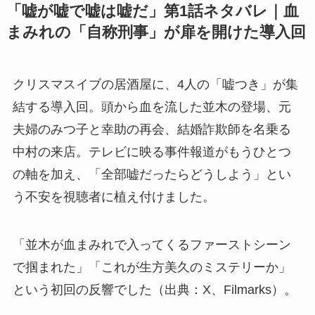
「嘘が嘘で嘘は嘘だ」第1話ネタバレ｜血
まみれの「自称刑事」が扉を開けた導入回
クリスマスイブの居酒屋に、4人の「嘘つき」が集
結する導入回。頭から血を流した並木の登場、元
夫婦のみつ子と幸助の再会、結婚詐欺師を名乗る
中村の来店。テレビに映る事件報道がもうひとつ
の軸を加え、「全部嘘だったらどうしよう」とい
う不安を視聴者に植え付けました。
「並木が血まみれで入ってくるファーストシーン
で掴まれた」「これが生方美久のミステリーか」
という初回の反響でした（出典：X、Filmarks）。