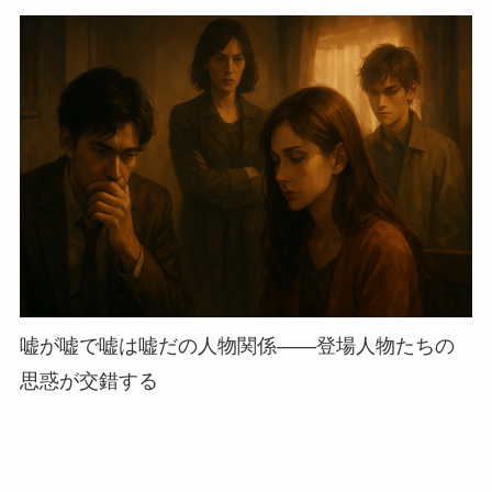
嘘が嘘で嘘は嘘だの人物関係——登場人物たちの
思惑が交錯する