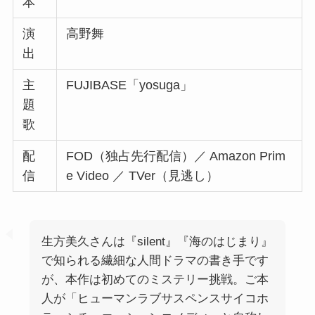
本
演
高野舞
出
主
FUJIBASE「yosuga」
題
歌
配
FOD（独占先行配信）／ Amazon Prim
信
e Video ／ TVer（見逃し）
生方美久さんは『silent』『海のはじまり』
で知られる繊細な人間ドラマの書き手です
が、本作は初めてのミステリー挑戦。ご本
人が「ヒューマンラブサスペンスサイコホ