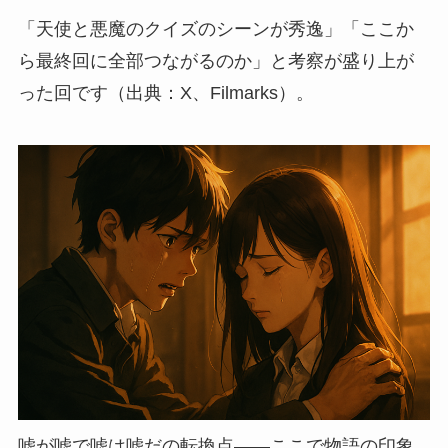
「天使と悪魔のクイズのシーンが秀逸」「ここか
ら最終回に全部つながるのか」と考察が盛り上が
った回です（出典：X、Filmarks）。
嘘が嘘で嘘は嘘だの転換点——ここで物語の印象