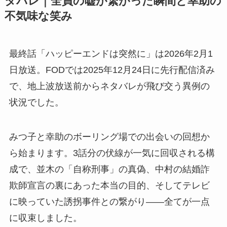
タバレ｜全員の嘘が繋がった瞬間と幸助の
不気味な笑み
最終話「ハッピーエンドは突然に」は2026年2月1
日放送。FODでは2025年12月24日に先行配信済み
で、地上波放送前からネタバレが飛び交う異例の
状況でした。
みつ子と幸助のボーリング場での出会いの回想か
ら始まります。3話分の伏線が一気に回収される構
成で、並木の「自称刑事」の真偽、中村の結婚詐
欺師宣言の裏にあった本当の目的、そしてテレビ
に映っていた誘拐事件との繋がり——全てが一点
に収束しました。