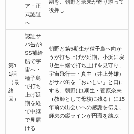
期を、朝野と奈未が寄り添って
ア・正
後押し
式認証
へ
認証サ
バ缶がI
朝野と第5期生が種子島へ向か
SS補給
うが打ち上げが延期。小浜に戻
船で宇
第1
り生中継で打ち上げを見守り、
宙へ・
1話
宇宙飛行士・真中（井上芳雄）
種子島
（最
がサバ缶を「おいしい」と口に
で打ち
終
する。朝野は1期生・菅原奈未
上げ延
回）
（教師として母校に残る）に15
期を経
年前の出会いへの感謝を伝え、
て中継
師弟の縦ラインが円環を結ぶ
で見届
ける