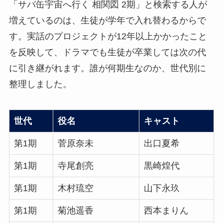
「サバ缶宇宙へ行く 相関図 2期」と検索する人が
増えているのは、生徒が学年で入れ替わるからで
す。実話のプロジェクトが12年以上かかったこと
を反映して、ドラマでも生徒が卒業しては次の代
に引き継がれます。誰が何期生なのか、世代別に
整理しました。
世代
役名
キャスト
第1期
菅原奈未
出口夏希
第1期
寺尾創亮
黒崎煌代
第1期
木村琉空
山下永玖
第1期
菊池遥香
西本まりん