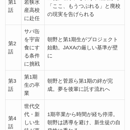
第1
若狭水
「ここ、もうつぶれる」と廃校
話
産高校
の現実を告げられる
に赴任
サバ缶
を宇宙
朝野と第1期生がプロジェクト
第2
食にす
始動。JAXAの厳しい基準が壁
話
る条件
に
に挑戦
第1期
第3
朝野と菅原ら第1期の絆が完
生の卒
話
成。夢を後輩に託す流れへ
業
世代交
代・新
1期卒業から時間が経ち停滞。
第4
しい生
朝野は誘導を避け、新生徒の自
話