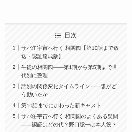
目次
サバ缶宇宙へ行く 相関図【第10話まで放
送・認証達成版】
生徒の相関図——第1期から第5期まで世
代別に整理
話別の関係変化タイムライン——誰がど
う動いたか
第10話までに加わった新キャスト
サバ缶宇宙へ行く 相関図のよくある疑問
——認証はどの代？野口聡一は本人役？