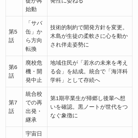
徒が再
発性に委ねる
始動
「サバ
技術的制約で開発方針を変更。
第5
缶」か
木島が生徒の柔軟さに心を動か
話
ら方向
され伴走姿勢に
転換
廃校危
地域住民が「若水の未来を考え
第6
機・開
る会」を結成。統合で「海洋科
話
発中止
学科」として存続へ
統合校
第1期卒業生が帰郷し後輩へ想
第7
での再
いを確認。黒ノートが世代をつ
話
出発・
なぐ象徴に
継承
宇宙日