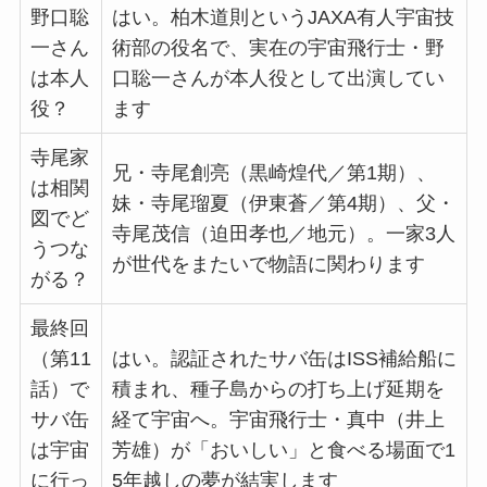
野口聡
はい。柏木道則というJAXA有人宇宙技
一さん
術部の役名で、実在の宇宙飛行士・野
は本人
口聡一さんが本人役として出演してい
役？
ます
寺尾家
兄・寺尾創亮（黒崎煌代／第1期）、
は相関
妹・寺尾瑠夏（伊東蒼／第4期）、父・
図でど
寺尾茂信（迫田孝也／地元）。一家3人
うつな
が世代をまたいで物語に関わります
がる？
最終回
（第11
はい。認証されたサバ缶はISS補給船に
話）で
積まれ、種子島からの打ち上げ延期を
サバ缶
経て宇宙へ。宇宙飛行士・真中（井上
は宇宙
芳雄）が「おいしい」と食べる場面で1
に行っ
5年越しの夢が結実します