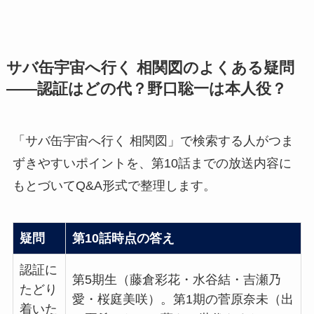
サバ缶宇宙へ行く 相関図のよくある疑問
——認証はどの代？野口聡一は本人役？
「サバ缶宇宙へ行く 相関図」で検索する人がつま
ずきやすいポイントを、第10話までの放送内容に
もとづいてQ&A形式で整理します。
疑問
第10話時点の答え
認証に
第5期生（藤倉彩花・水谷結・吉瀬乃
たどり
愛・桜庭美咲）。第1期の菅原奈未（出
着いた