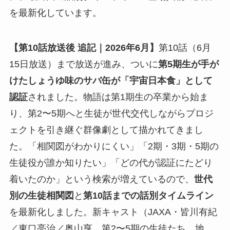
を最新化しています。
【第10話放送後 追記｜2026年6月】
第10話（6月
15日放送）まで放送が進み、ついに
第5期生が手が
けたしょうゆ味のサバ缶が「宇宙日本食」として
認証
されました。物語は第1期生の卒業から始ま
り、第2〜5期へと生徒が世代交代しながらプロジ
ェクトを引き継ぐ群像劇として描かれてきまし
た。「相関図がわかりにくい」「2期・3期・5期の
生徒役が誰か知りたい」「どの代が認証にたどり
着いたのか」という検索が増えているので、
世代
別の生徒相関図
と
第10話までの話別タイムライン
を最新化しました。新キャスト（JAXA・皆川有紀
／東口亮治／奥山亨、第2〜5期の生徒たち、地