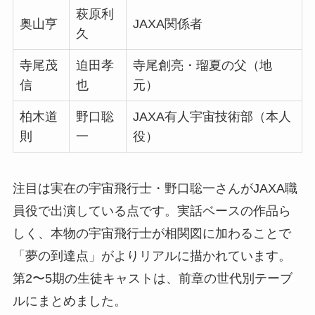
萩原利
奥山亨
JAXA関係者
久
寺尾茂
迫田孝
寺尾創亮・瑠夏の父（地
信
也
元）
柏木道
野口聡
JAXA有人宇宙技術部（本人
則
一
役）
注目は実在の宇宙飛行士・野口聡一さんがJAXA職
員役で出演している点です。実話ベースの作品ら
しく、本物の宇宙飛行士が相関図に加わることで
「夢の到達点」がよりリアルに描かれています。
第2〜5期の生徒キャストは、前章の世代別テーブ
ルにまとめました。