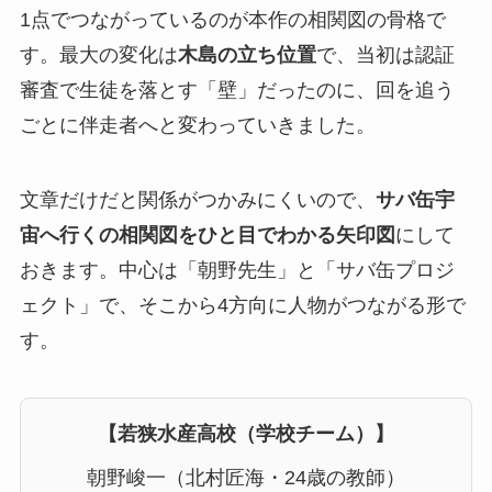
1点でつながっているのが本作の相関図の骨格で
す。最大の変化は
木島の立ち位置
で、当初は認証
審査で生徒を落とす「壁」だったのに、回を追う
ごとに伴走者へと変わっていきました。
文章だけだと関係がつかみにくいので、
サバ缶宇
宙へ行くの相関図をひと目でわかる矢印図
にして
おきます。中心は「朝野先生」と「サバ缶プロジ
ェクト」で、そこから4方向に人物がつながる形で
す。
【若狭水産高校（学校チーム）】
朝野峻一（北村匠海・24歳の教師）