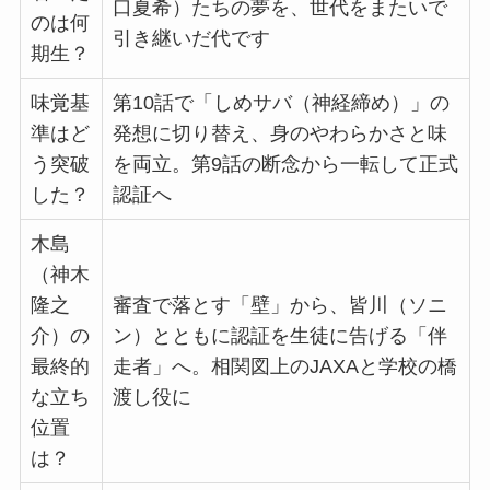
口夏希）たちの夢を、世代をまたいで
のは何
引き継いだ代です
期生？
味覚基
第10話で「しめサバ（神経締め）」の
準はど
発想に切り替え、身のやわらかさと味
う突破
を両立。第9話の断念から一転して正式
した？
認証へ
木島
（神木
隆之
審査で落とす「壁」から、皆川（ソニ
介）の
ン）とともに認証を生徒に告げる「伴
最終的
走者」へ。相関図上のJAXAと学校の橋
な立ち
渡し役に
位置
は？