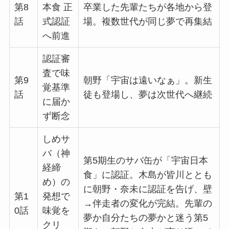
第8
本食 正
卒業した先輩たちが各地から登
話
式認証
場。複数世代が同じ夢で再集結
へ前進
認証審
査で味
第9
朝野「宇宙は遠いなぁ」。新生
覚基準
話
徒も登場し、夢は次世代へ継続
に届か
ず断念
しめサ
バ（神
第5期生のサバ缶が「宇宙日本
経締
食」に認証。木島が皆川ととも
め）の
に朝野・奈未に認証を告げ、壁
第1
発想で
→伴走者の変化が完結。先輩の
0話
味覚を
夢か自分たちの夢かと迷う第5
クリ