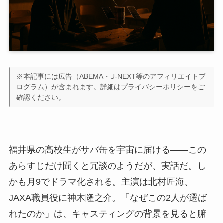
※本記事には広告（ABEMA・U-NEXT等のアフィリエイトプ
ログラム）が含まれます。詳細は
プライバシーポリシー
をご
確認ください。
福井県の高校生がサバ缶を宇宙に届ける——この
あらすじだけ聞くと冗談のようだが、実話だ。し
かも月9でドラマ化される。主演は北村匠海、
JAXA職員役に神木隆之介。「なぜこの2人が選ば
れたのか」は、キャスティングの背景を見ると腑