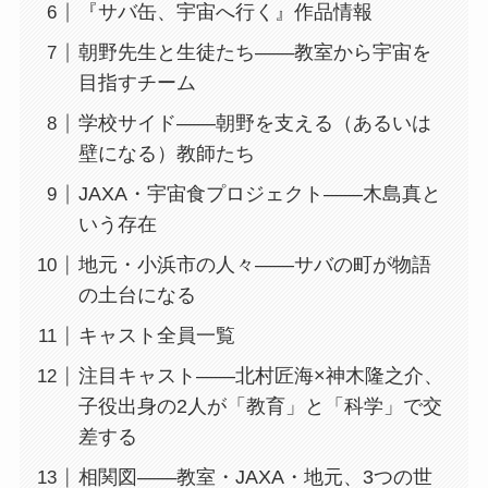
『サバ缶、宇宙へ行く』作品情報
朝野先生と生徒たち——教室から宇宙を
目指すチーム
学校サイド——朝野を支える（あるいは
壁になる）教師たち
JAXA・宇宙食プロジェクト——木島真と
いう存在
地元・小浜市の人々——サバの町が物語
の土台になる
キャスト全員一覧
注目キャスト——北村匠海×神木隆之介、
子役出身の2人が「教育」と「科学」で交
差する
相関図——教室・JAXA・地元、3つの世