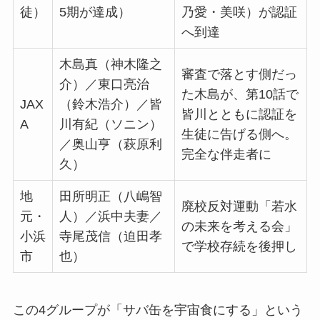
徒）
5期が達成）
乃愛・美咲）が認証
へ到達
木島真（神木隆之
審査で落とす側だっ
介）／東口亮治
た木島が、第10話で
JAX
（鈴木浩介）／皆
皆川とともに認証を
A
川有紀（ソニン）
生徒に告げる側へ。
／奥山亨（萩原利
完全な伴走者に
久）
地
田所明正（八嶋智
廃校反対運動「若水
元・
人）／浜中夫妻／
の未来を考える会」
小浜
寺尾茂信（迫田孝
で学校存続を後押し
市
也）
この4グループが「サバ缶を宇宙食にする」という