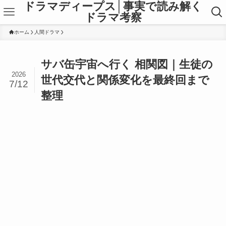
ドラマディープス│事実で読み解く
ドラマ考察
ホーム
人間ドラマ
サバ缶宇宙へ行く 相関図｜生徒の
2026
世代交代と関係変化を最終回まで
7/12
整理