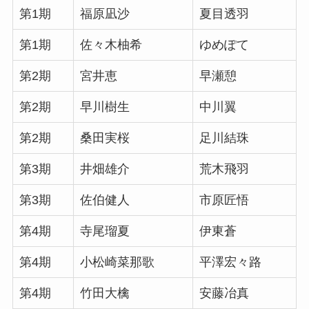
第1期
福原凪沙
夏目透羽
第1期
佐々木柚希
ゆめぽて
第2期
宮井恵
早瀬憩
第2期
早川樹生
中川翼
第2期
桑田実桜
足川結珠
第3期
井畑雄介
荒木飛羽
第3期
佐伯健人
市原匠悟
第4期
寺尾瑠夏
伊東蒼
第4期
小松崎菜那歌
平澤宏々路
第4期
竹田大檎
安藤冶真