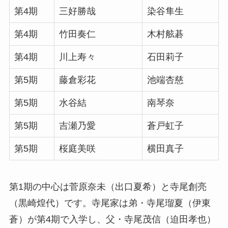
第4期
三好勝哉
染谷隼生
第4期
竹田奏仁
木村舷碁
第4期
川上寿々
石田莉子
第5期
藤倉彩花
池端杏慈
第5期
水谷結
南琴奈
第5期
吉瀬乃愛
蒼戸虹子
第5期
桜庭美咲
横田真子
第1期の中心は菅原奈未（出口夏希）と寺尾創亮
（黒崎煌代）です。寺尾家は弟・寺尾瑠夏（伊東
蒼）が第4期で入学し、父・寺尾茂信（迫田孝也）