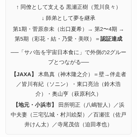
↑ 同僚として支える 黒瀬正樹（荒川良々）
↓ 師弟として夢を継承
第1期・菅原奈未（出口夏希）→ 第2〜4期 →
第5期（彩花・結・乃愛・美咲）＝
認証達成
──「サバ缶を宇宙日本食に」で外側の2グルー
プとつながる──
【JAXA】
木島真（神木隆之介）＝壁→伴走者
／皆川有紀（ソニン）・東口亮治（鈴木浩
介）・奥山亨（萩原利久）
【地元・小浜市】
田所明正（八嶋智人）／浜
中夫妻（三宅弘城・村川絵梨）／百瀬弦（佐戸
井けん太）／寺尾茂信（迫田孝也）