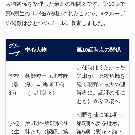
人物関係を整理した最新の相関図です。第10話で
第5期生のサバ缶が認証されたことで、4グループ
の関係はひとつのゴールに収束しました。
グル
中心人物
第10話時点の関係
ープ
赴任時は冷たかった
学校
朝野峻一（北村匠
黒瀬が、廃校危機を
（教
海）↔ 黒瀬正樹
経て朝野の最大の理
師）
（荒川良々）
解者に。認証の報に
ともに喜ぶ立場へ
朝野を軸に第1期→
学校
第1期〜第5期の生
第5期へ夢を継承。
（生
徒たち（認証は第
第5期（彩花・結・