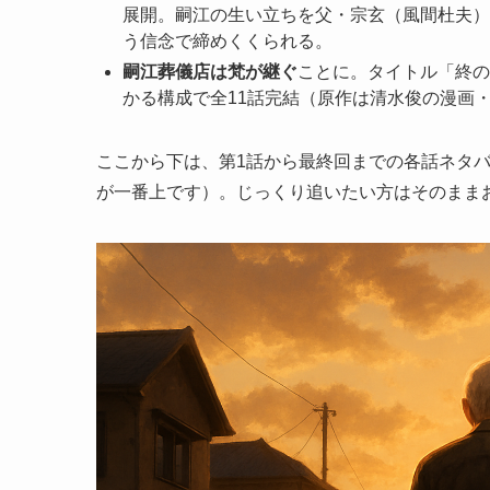
展開。嗣江の生い立ちを父・宗玄（風間杜夫）
う信念で締めくくられる。
嗣江葬儀店は梵が継ぐ
ことに。タイトル「終の
かる構成で全11話完結（原作は清水俊の漫画・
ここから下は、第1話から最終回までの各話ネタ
が一番上です）。じっくり追いたい方はそのまま