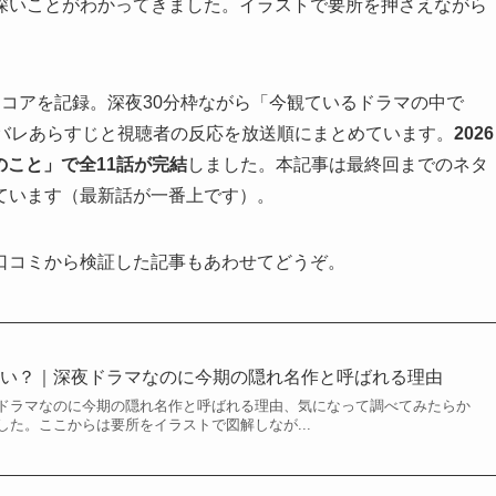
深いことがわかってきました。イラストで要所を押さえながら
の高スコアを記録。深夜30分枠ながら「今観ているドラマの中で
タバレあらすじと視聴者の反応を放送順にまとめています。
2026
のこと」で全11話が完結
しました。本記事は最終回までのネタ
ています（最新話が一番上です）。
口コミから検証した記事もあわせてどうぞ。
ない？｜深夜ドラマなのに今期の隠れ名作と呼ばれる理由
ドラマなのに今期の隠れ名作と呼ばれる理由、気になって調べてみたらか
た。ここからは要所をイラストで図解しなが...