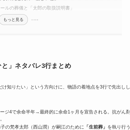
ドールの葬儀と「太郎の取扱説明書」
もっと見る
ひと」ネタバレ3行まとめ
だけ知りたい」という方向けに、物語の着地点を3行で先出し
ージ4で余命半年→最終的に余命1ヶ月を宣告される。抗がん
。
弟子の梵孝太郎（西山潤）が嗣江のために
「生前葬」
を執り行