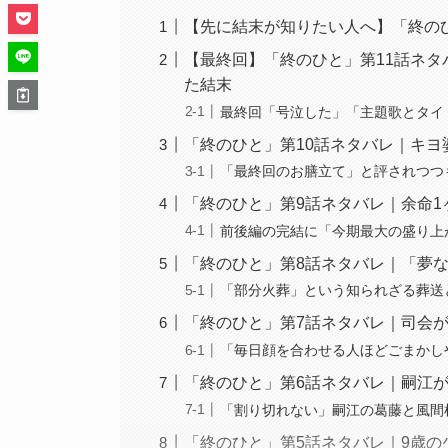
【先に結末が知りたい人へ】「終の
【最終回】「終のひと」第11話ネタ
た結末
最終回「号泣した」「主題歌とタイ
「終のひと」第10話ネタバレ｜キ
「最終回のお膳立て」と評されつつ
「終のひと」第9話ネタバレ｜余命
前後編の完結に「今期最大の盛り上
「終のひと」第8話ネタバレ｜「夢
「部分火葬」という知られざる葬送
「終のひと」第7話ネタバレ｜司会
「毎日顔を合わせる人ほどごまかし
「終のひと」第6話ネタバレ｜嗣江が
「割り切れない」嗣江の葛藤と風間
「終のひと」第5話ネタバレ｜9歳