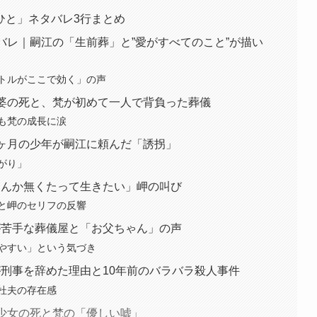
ひと」ネタバレ3行まとめ
バレ｜嗣江の「生前葬」と”愛がすべてのこと”が描い
トルがここで効く」の声
ヨ婆の死と、梵が初めて一人で背負った葬儀
も梵の成長に涙
1ヶ月の少年が嗣江に頼んだ「誘拐」
がり」
なんか無くたって生きたい」岬の叫び
と岬のセリフの反響
が苦手な葬儀屋と「お父ちゃん」の声
やすい」という気づき
刑事を辞めた理由と10年前のバラバラ殺人事件
杜夫の存在感
の少女の死と梵の「優しい嘘」