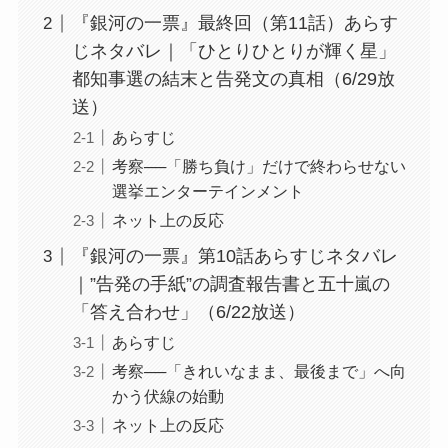
『銀河の一票』最終回（第11話）あらす
じネタバレ｜「ひとりひとりが輝く星」
都知事選の結末と告発文の真相（6/29放
送）
あらすじ
考察──「勝ち負け」だけで終わらせない
選挙エンターテインメント
ネット上の反応
『銀河の一票』第10話あらすじネタバレ
｜”告発の手紙”の調査報告書と五十嵐の
「答え合わせ」（6/22放送）
あらすじ
考察──「きれいなまま、最後まで」へ向
かう伏線の始動
ネット上の反応