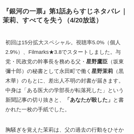
『銀河の一票』第1話あらすじネタバレ｜
茉莉、すべてを失う（4/20放送）
初回は15分拡大スペシャル。視聴率5.0%（個人
2.9%）、Filmarks★3.8でスタートしました。与
党・民政党の幹事長を務める父・
星野鷹臣
（坂東
彌十郎）の秘書として永田町で働く
星野茉莉
（黒
木華）のもとに、差出人不明の封書が届きます。
中身は「ある医大の学部長が転落死した」という
新聞記事の切り抜きと、
「あなたが殺した」
と書
かれた一枚の手紙でした。
胸騒ぎを覚えた茉莉は、父の過去の行動をひそか