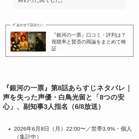
終わった回でした。
あわせて読みたい
『銀河の一票』口コミ・評判は？
視聴率と賛否の両論をまとめて検
証
『銀河の一票』第8話あらすじネタバレ｜
声を失った声優・白鳥光留と「8つの安
心」、副知事3人指名（6/8放送）
2026年6月8日（月）22:00〜／世帯3.9%・個人
（集計中）