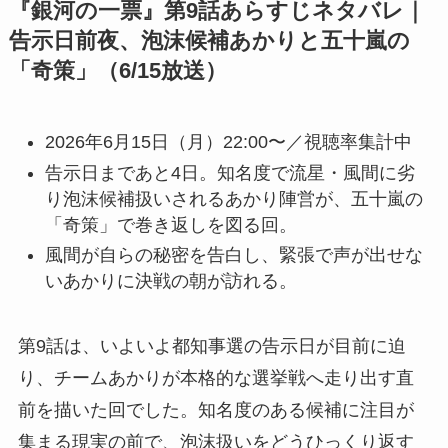
『銀河の一票』第9話あらすじネタバレ｜
告示日前夜、泡沫候補あかりと五十嵐の
「奇策」（6/15放送）
2026年6月15日（月）22:00〜／視聴率集計中
告示日まであと4日。知名度で流星・風間に劣
り泡沫候補扱いされるあかり陣営が、五十嵐の
「奇策」で巻き返しを図る回。
風間が自らの秘密を告白し、緊張で声が出せな
いあかりに決戦の朝が訪れる。
第9話は、いよいよ都知事選の告示日が目前に迫
り、チームあかりが本格的な選挙戦へ走り出す直
前を描いた回でした。知名度のある候補に注目が
集まる現実の前で、泡沫扱いをどうひっくり返す