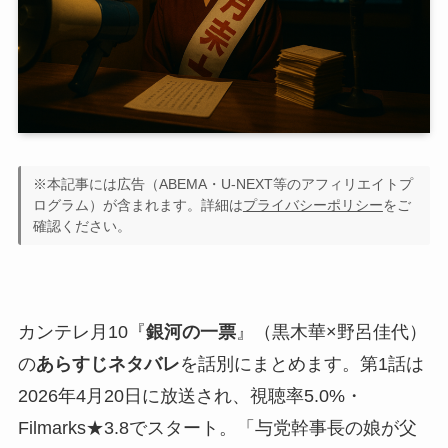
※本記事には広告（ABEMA・U-NEXT等のアフィリエイトプ
ログラム）が含まれます。詳細は
プライバシーポリシー
をご
確認ください。
カンテレ月10『
銀河の一票
』（黒木華×野呂佳代）
の
あらすじネタバレ
を話別にまとめます。第1話は
2026年4月20日に放送され、視聴率5.0%・
Filmarks★3.8でスタート。「与党幹事長の娘が父