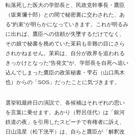
転落死した医大の学部長と、民政党幹事長・鷹臣
（坂東彌十郎）との間で秘密裏に交わされた、あ
る”約束”が明らかになっていきます。これが明るみ
に出れば、鷹臣への信頼が失墜するだけでなく、
その娘で秘書を務めていた茉莉も非難の目にさら
されかねません。茉莉は、自分が政界を追われる
きっかけとなった”告発文”が、学部長を自死へ追い
込んでしまった鷹臣の政策秘書・雫石（山口馬木
也）からの「SOS」だったことに気づきます。
選挙戦最終日の演説で、各候補はそれぞれの思い
を言葉に乗せます。あかり（野呂佳代）は「銀河
鉄道の夜」を引用したスピーチで有権者に訴え、
日山流星（松下洸平）は、自らと鷹臣が「解釈改