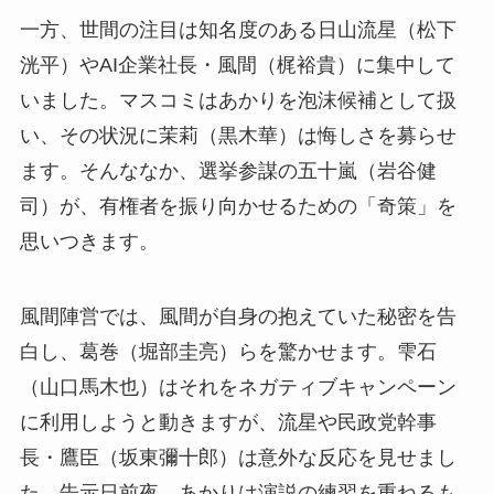
一方、世間の注目は知名度のある日山流星（松下
洸平）やAI企業社長・風間（梶裕貴）に集中して
いました。マスコミはあかりを泡沫候補として扱
い、その状況に茉莉（黒木華）は悔しさを募らせ
ます。そんななか、選挙参謀の五十嵐（岩谷健
司）が、有権者を振り向かせるための「奇策」を
思いつきます。
風間陣営では、風間が自身の抱えていた秘密を告
白し、葛巻（堀部圭亮）らを驚かせます。雫石
（山口馬木也）はそれをネガティブキャンペーン
に利用しようと動きますが、流星や民政党幹事
長・鷹臣（坂東彌十郎）は意外な反応を見せまし
た。告示日前夜、あかりは演説の練習を重ねるも