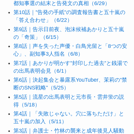
都知事選の結末と告発文の真相（6/29）
第10話｜”告発の手紙”の調査報告書と五十嵐の
「答え合わせ」（6/22）
第9話｜告示日前夜、泡沫候補あかりと五十嵐
の「奇策」（6/15）
第8話｜声を失った声優・白鳥光留と「8つの安
心」、副知事3人指名（6/8）
第7話｜あかりが明かす”封印した過去”と銭湯で
の出馬表明会見（6/1）
第6話｜決起集会と暴露系YouTuber、茉莉の”禁
断のSNS戦略”（5/25）
第5話｜流星の出馬表明と元市長・雲井蛍の説
得（5/18）
第4話｜「失敗じゃない。穴に落ちただけ」と
五十嵐の加入（5/11）
第3話｜弁護士・竹林の襲来と成年後見人騒動