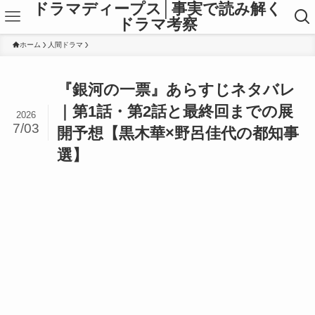
ドラマディープス│事実で読み解く
ドラマ考察
ホーム
人間ドラマ
『銀河の一票』あらすじネタバレ
｜第1話・第2話と最終回までの展
2026
7/03
開予想【黒木華×野呂佳代の都知事
選】