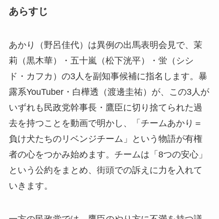
あらすじ
あかり（野呂佳代）は異例の出馬表明会見で、茉
莉（黒木華）・五十嵐（松下洸平）・蛍（シシ
ド・カフカ）の3人を副知事候補に指名します。暴
露系YouTuber・白樺透（渡邊圭祐）が、この3人が
いずれも民政党幹事長・鷹臣に切り捨てられた過
去を持つことを動画で明かし、「チームあかり＝
負け犬たちのリベンジチーム」という物語が有権
者の心をつかみ始めます。チームは「8つの安心」
という公約をまとめ、街頭での訴えに力を入れて
いきます。