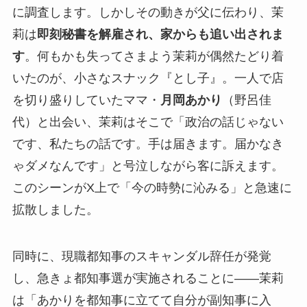
に調査します。しかしその動きが父に伝わり、茉
莉は
即刻秘書を解雇され、家からも追い出されま
す
。何もかも失ってさまよう茉莉が偶然たどり着
いたのが、小さなスナック『とし子』。一人で店
を切り盛りしていたママ・
月岡あかり
（野呂佳
代）と出会い、茉莉はそこで「政治の話じゃない
です、私たちの話です。手は届きます。届かなき
ゃダメなんです」と号泣しながら客に訴えます。
このシーンがX上で「今の時勢に沁みる」と急速に
拡散しました。
同時に、現職都知事のスキャンダル辞任が発覚
し、急きょ都知事選が実施されることに——茉莉
は「あかりを都知事に立てて自分が副知事に入