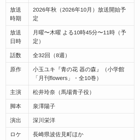
放送
2026年秋（2026年10月）放送開始予
時期
定
放送
月曜〜木曜 よる10時45分〜11時（予
日時
定）
話数
全32回（8週）
原作
小玉ユキ『青の花 器の森』（小学館
「月刊flowers」・全10巻）
主演
松井玲奈（馬場青子役）
脚本
泉澤陽子
演出
深川栄洋
ロケ
長崎県波佐見町ほか