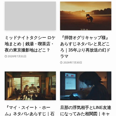
ミッドナイトタクシー ロケ
『拝啓オグリキャップ様』
地まとめ｜銭湯・喫茶店・
あらすじネタバレと見どこ
夜の東京撮影地はどこ？
ろ｜35年ぶり再放送の幻ド
ラマ
2026年7月31日
2026年7月30日
『マイ・スイート・ホー
旦那の浮気相手とLINE友達
ム』ネタバレあらすじ｜石
になってみた相関図｜キャ