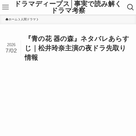
ドラマディープス│事実で読み解く
ドラマ考察
ホーム
人間ドラマ
『青の花 器の森』ネタバレあらす
2026
じ｜松井玲奈主演の夜ドラ先取り
7/02
情報