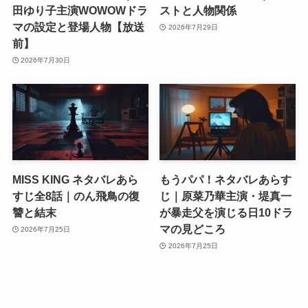
田ゆり子主演WOWOWドラ
ストと人物関係
マの設定と登場人物【放送
2026年7月29日
前】
2026年7月30日
MISS KING ネタバレあら
もうパパ！ネタバレあらす
すじ全8話｜のん飛鳥の復
じ｜原菜乃華主演・堤真一
讐と結末
が暴走父を演じる日10ドラ
マの見どころ
2026年7月25日
2026年7月25日