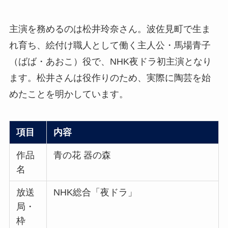
主演を務めるのは松井玲奈さん。波佐見町で生ま
れ育ち、絵付け職人として働く主人公・馬場青子
（ばば・あおこ）役で、NHK夜ドラ初主演となり
ます。松井さんは役作りのため、実際に陶芸を始
めたことを明かしています。
項目
内容
作品
青の花 器の森
名
放送
NHK総合「夜ドラ」
局・
枠