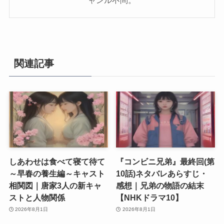
ャンル不問。
関連記事
しあわせは食べて寝て待て
『コンビニ兄弟』最終回(第
～早春の養生編～キャスト
10話)ネタバレあらすじ・
相関図｜唐家3人の新キャ
感想｜兄弟の物語の結末
ストと人物関係
【NHKドラマ10】
2026年8月1日
2026年8月1日