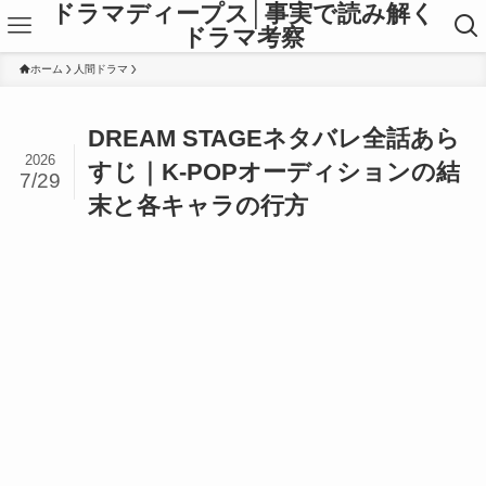
ドラマディープス│事実で読み解く
ドラマ考察
ホーム
人間ドラマ
DREAM STAGEネタバレ全話あら
2026
すじ｜K-POPオーディションの結
7/29
末と各キャラの行方