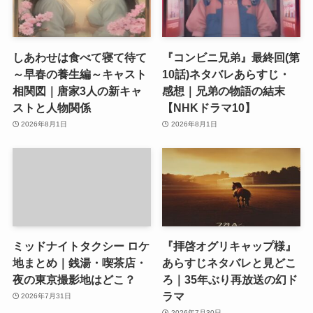
しあわせは食べて寝て待て
『コンビニ兄弟』最終回(第
～早春の養生編～キャスト
10話)ネタバレあらすじ・
相関図｜唐家3人の新キャ
感想｜兄弟の物語の結末
ストと人物関係
【NHKドラマ10】
2026年8月1日
2026年8月1日
ミッドナイトタクシー ロケ
『拝啓オグリキャップ様』
地まとめ｜銭湯・喫茶店・
あらすじネタバレと見どこ
夜の東京撮影地はどこ？
ろ｜35年ぶり再放送の幻ド
ラマ
2026年7月31日
2026年7月30日