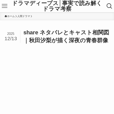
ドラマディープス│事実で読み解く
ドラマ考察
ホーム
人間ドラマ
share ネタバレとキャスト相関図
2025
12/13
｜秋田汐梨が描く深夜の青春群像