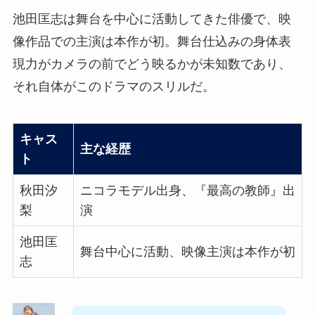
池田匡志は舞台を中心に活動してきた俳優で、映
像作品での主演は本作が初。舞台仕込みの身体表
現力がカメラの前でどう映るかが未知数であり、
それ自体がこのドラマのスリルだ。
キャス
主な経歴
ト
秋田汐
ニコラモデル出身、『最高の教師』出
梨
演
池田匡
舞台中心に活動、映像主演は本作が初
志