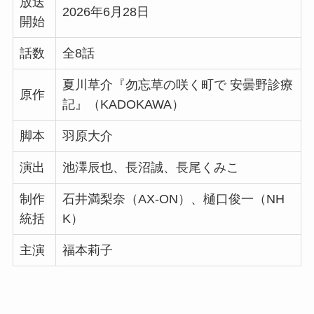
放送
2026年6月28日
開始
話数
全8話
夏川草介『勿忘草の咲く町で 安曇野診療
原作
記』（KADOKAWA）
脚本
羽原大介
演出
池澤辰也、長沼誠、長尾くみこ
制作
石井満梨奈（AX-ON）、樋口俊一（NH
統括
K）
主演
福本莉子