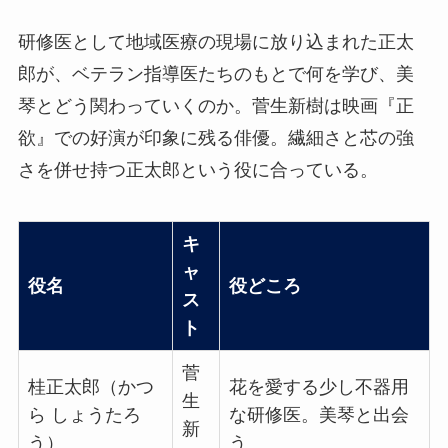
研修医として地域医療の現場に放り込まれた正太
郎が、ベテラン指導医たちのもとで何を学び、美
琴とどう関わっていくのか。菅生新樹は映画『正
欲』での好演が印象に残る俳優。繊細さと芯の強
さを併せ持つ正太郎という役に合っている。
キ
ャ
役名
役どころ
ス
ト
菅
桂正太郎（かつ
花を愛する少し不器用
生
ら しょうたろ
な研修医。美琴と出会
新
う）
う