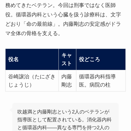
務めてきたベテラン。今回は刑事ではなく医師
役。循環器内科という心臓を扱う診療科は、文字
どおり「命の最前線」。内藤剛志の安定感がドラ
マ全体の骨格を支える。
キャ
役名
役どころ
スト
谷崎譲治（たにざき
内藤
循環器内科指導
じょうじ）
剛志
医。病院の柱
吹越満と内藤剛志という2人のベテランが
指導医として配置されている。消化器内科
と循環器内科——異なる専門を持つ2人の