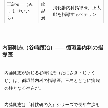
三島清一（み
吹
消化器内科指導医。正太
しま せいい
越
郎を指導するベテラン
ち）
満
内藤剛志（谷崎譲治）——循環器内科の指
導医
内藤剛志が演じる谷崎譲治（たにざき・じょう
じ）は、循環器内科の指導医。三島とともに病院
の柱となる存在だ。
内藤剛志は『科捜研の女』シリーズで長年主演を