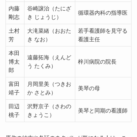
内藤
谷崎譲治（たにざ
循環器内科の指導医
剛志
き じょうじ）
土村
大滝菜緒（おおた
若手看護師を見守る
芳
き なお）
看護主任
本田
遠藤拓海（えんど
博太
梓川病院の院長
う たくみ）
郎
富田
月岡里美（つきお
美琴の母
靖子
か さとみ）
田辺
沢野京子（さわの
美琴と同期の看護師
桃子
きょうこ）