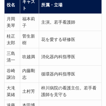
キャス
役名
所属・立場
ト
月岡
福本莉
主演。若手看護師
美琴
子
桂正
菅生新
花を愛する研修医
太郎
樹
三島
吹越満
消化器内科指導医
清一
谷崎
内藤剛
循環器内科指導医
譲治
志
大滝
梓川病院の看護主任。若手看
土村芳
菜緒
護師を見守る
遠藤
本田博