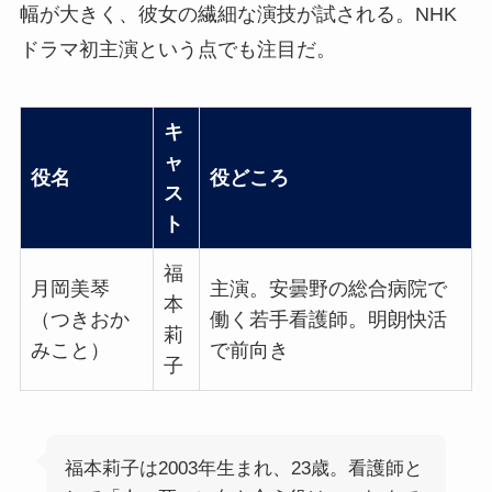
幅が大きく、彼女の繊細な演技が試される。NHK
ドラマ初主演という点でも注目だ。
キ
ャ
役名
役どころ
ス
ト
福
月岡美琴
主演。安曇野の総合病院で
本
（つきおか
働く若手看護師。明朗快活
莉
みこと）
で前向き
子
福本莉子は2003年生まれ、23歳。看護師と