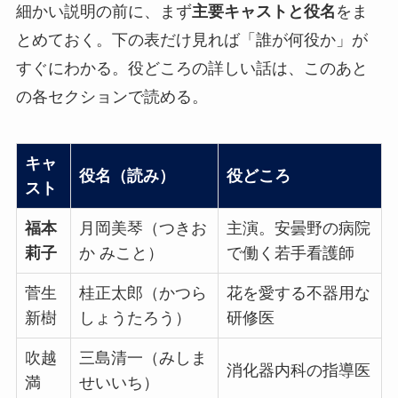
細かい説明の前に、まず
主要キャストと役名
をま
とめておく。下の表だけ見れば「誰が何役か」が
すぐにわかる。役どころの詳しい話は、このあと
の各セクションで読める。
キャ
役名（読み）
役どころ
スト
福本
月岡美琴（つきお
主演。安曇野の病院
莉子
か みこと）
で働く若手看護師
菅生
桂正太郎（かつら
花を愛する不器用な
新樹
しょうたろう）
研修医
吹越
三島清一（みしま
消化器内科の指導医
満
せいいち）