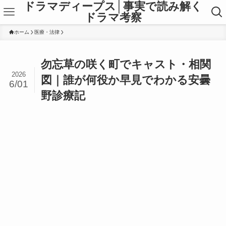
ドラマディープス│事実で読み解く
ドラマ考察
ホーム
医療・法律
勿忘草の咲く町でキャスト・相関
2026
図｜誰が何役か早見でわかる安曇
6/01
野診療記