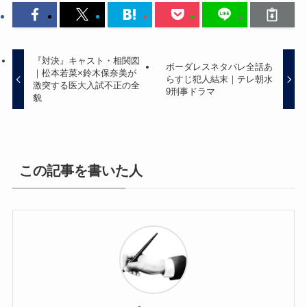
『対決』キャスト・相関図
ボーダレスネタバレ全話あ
｜松本若菜×鈴木保奈美が
らすじ犯人結末｜テレ朝水
激突する医大入試不正の全
9刑事ドラマ
貌
この記事を書いた人