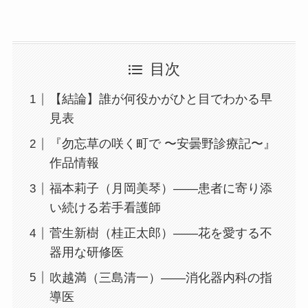
目次
【結論】誰が何役かがひと目でわかる早
見表
『勿忘草の咲く町で 〜安曇野診療記〜』
作品情報
福本莉子（月岡美琴）——患者に寄り添
い続ける若手看護師
菅生新樹（桂正太郎）——花を愛する不
器用な研修医
吹越満（三島清一）——消化器内科の指
導医