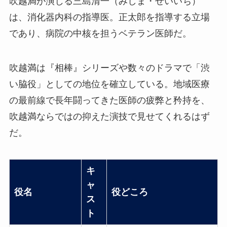
吹越満が演じる三島清一（みしま・せいいち）
は、消化器内科の指導医。正太郎を指導する立場
であり、病院の中核を担うベテラン医師だ。
吹越満は『相棒』シリーズや数々のドラマで「渋
い脇役」としての地位を確立している。地域医療
の最前線で長年闘ってきた医師の疲弊と矜持を、
吹越満ならではの抑えた演技で見せてくれるはず
だ。
キ
ャ
役名
役どころ
ス
ト