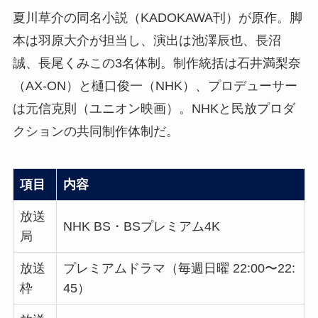
夏川草介の同名小説（KADOKAWA刊）が原作。脚
本は羽原大介が担当し、演出は池澤辰也、長沼
誠、長尾くみこの3名体制。制作統括は石井満梨奈
（AX-ON）と樋口俊一（NHK）、プロデューサー
は元信克則（ユニオン映画）。NHKと民放プロダ
クションの共同制作体制だ。
項目
内容
放送
NHK BS・BSプレミアム4K
局
放送
プレミアムドラマ（毎週日曜 22:00〜22:
枠
45）