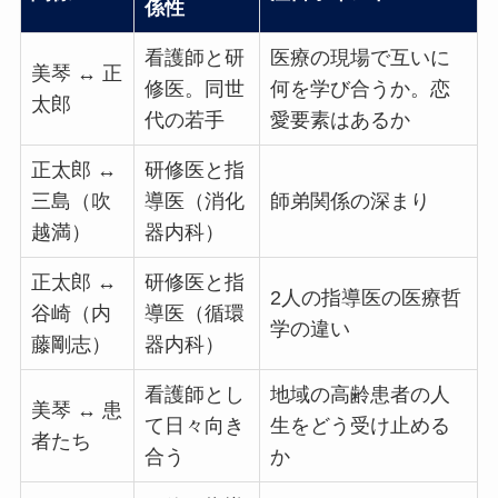
係性
看護師と研
医療の現場で互いに
美琴 ↔ 正
修医。同世
何を学び合うか。恋
太郎
代の若手
愛要素はあるか
正太郎 ↔
研修医と指
三島（吹
導医（消化
師弟関係の深まり
越満）
器内科）
正太郎 ↔
研修医と指
2人の指導医の医療哲
谷崎（内
導医（循環
学の違い
藤剛志）
器内科）
看護師とし
地域の高齢患者の人
美琴 ↔ 患
て日々向き
生をどう受け止める
者たち
合う
か