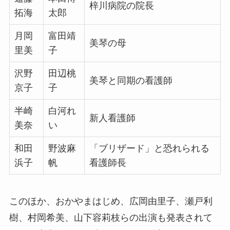
梓川病院の院長
拓海
太郎
月岡
富田靖
美琴の母
里美
子
沢野
田辺桃
美琴と同期の看護師
京子
子
半崎
白河れ
新人看護師
美奈
い
和田
野波麻
「ブリザード」と恐れられる
浜子
帆
看護師長
このほか、おかやまはじめ、広岡由里子、瀬戸利
樹、村岡希美、山下容莉枝らの出演も発表されて