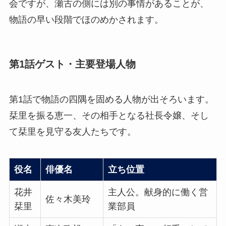
会ですが、瀬古の側には別の事情があることが、
物語の早い段階でほのめかされます。
第1話ゲスト・主要登場人物
第1話で物語の四隅を固める人物が出そろいます。
栞里を振る恵一、その相手となる社長令嬢、そし
て栞里を見守る友人たちです。
役名
俳優名
立ち位置
花井
主人公。献身的に働く営
佐々木美玲
栞里
業部員