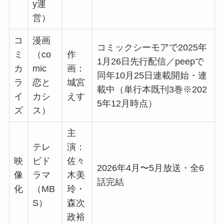
y運
営）
コ
漫画
コミックシーモアで2025年
ミ
（co
作
1月26日先行配信／peepで
カ
mic
画：
同年10月25日連載開始・連
ラ
恋と
城宮
載中（単行本既刊3巻※202
イ
カシ
えす
5年12月時点）
ズ
ス）
主
テレ
演：
映
ビド
佐々
2026年4月〜5月放送・全6
像
ラマ
木美
話完結
化
（MB
玲・
S）
森次
政裕