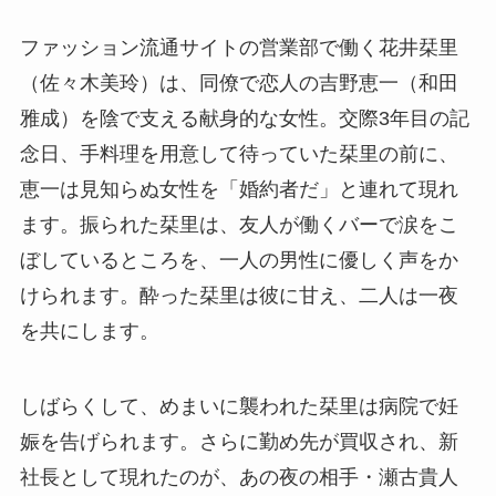
ファッション流通サイトの営業部で働く花井栞里
（佐々木美玲）は、同僚で恋人の吉野恵一（和田
雅成）を陰で支える献身的な女性。交際3年目の記
念日、手料理を用意して待っていた栞里の前に、
恵一は見知らぬ女性を「婚約者だ」と連れて現れ
ます。振られた栞里は、友人が働くバーで涙をこ
ぼしているところを、一人の男性に優しく声をか
けられます。酔った栞里は彼に甘え、二人は一夜
を共にします。
しばらくして、めまいに襲われた栞里は病院で妊
娠を告げられます。さらに勤め先が買収され、新
社長として現れたのが、あの夜の相手・瀬古貴人