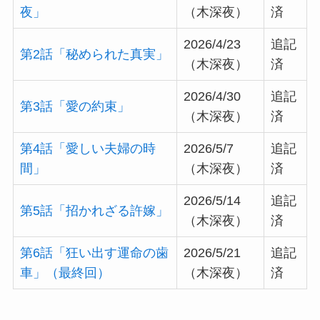
夜」
（木深夜）
済
2026/4/23
追記
第2話「秘められた真実」
（木深夜）
済
2026/4/30
追記
第3話「愛の約束」
（木深夜）
済
第4話「愛しい夫婦の時
2026/5/7
追記
間」
（木深夜）
済
2026/5/14
追記
第5話「招かれざる許嫁」
（木深夜）
済
第6話「狂い出す運命の歯
2026/5/21
追記
車」（最終回）
（木深夜）
済