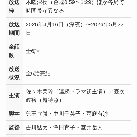
放送
木曜深夜（金曜0:59〜1:29）ほか各局で
枠
時間帯が異なる
放送
2026年4月16日（深夜）〜2026年5月22
期間
日
全話
全6話
数
放送
全6話完結
状況
佐々木美玲（連続ドラマ初主演）／森次
主演
政裕（超特急）
脚本
兒玉宣勝・中川千英子・雨庭有沙
監督
吉川鮎太・澤田育子・室井岳人