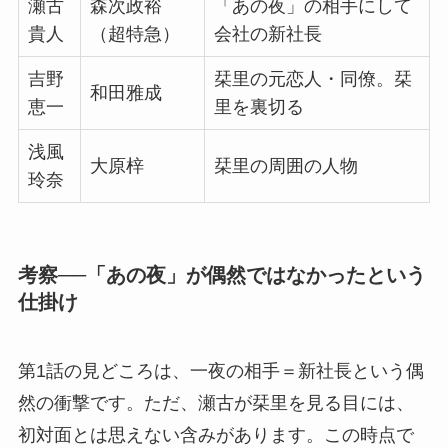
瀬古
森次政裕
「あの夜」の相手にして
貴人
（超特急）
会社の新社長
吉野
栞里の元恋人・同僚。栞
和田雅成
恵一
里を裏切る
浅風
大原梓
栞里の周囲の人物
玲奈
考察──「あの夜」が偶然ではなかったという
仕掛け
第1話の見どころは、一夜の相手＝新社長という偶
然の衝撃です。ただ、瀬古が栞里を見る目には、
初対面とは思えない含みがあります。この時点で