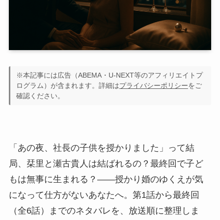
※本記事には広告（ABEMA・U-NEXT等のアフィリエイトプ
ログラム）が含まれます。詳細は
プライバシーポリシー
をご
確認ください。
「あの夜、社長の子供を授かりました」って結
局、栞里と瀬古貴人は結ばれるの？最終回で子ど
もは無事に生まれる？——授かり婚のゆくえが気
になって仕方がないあなたへ。第1話から最終回
（全6話）までのネタバレを、放送順に整理しま