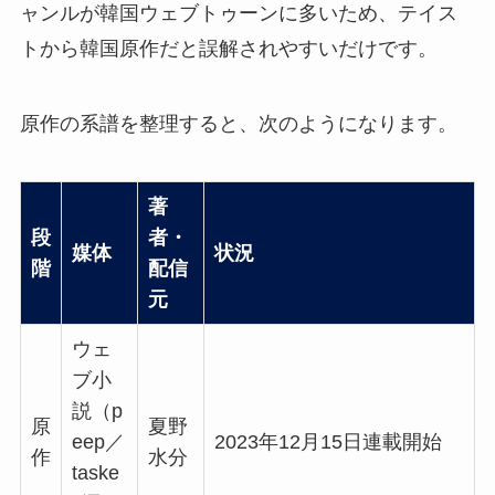
ャンルが韓国ウェブトゥーンに多いため、テイス
トから韓国原作だと誤解されやすいだけです。
原作の系譜を整理すると、次のようになります。
著
段
者・
媒体
状況
階
配信
元
ウェ
ブ小
説（p
原
夏野
eep／
2023年12月15日連載開始
作
水分
taske