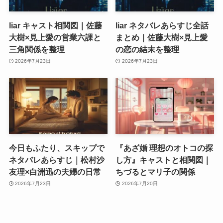
liar キャスト相関図｜佐藤
liar ネタバレあらすじ全話
大樹×見上愛の営業六課と
まとめ｜佐藤大樹×見上愛
三角関係を整理
の恋の結末を整理
2026年7月23日
2026年7月23日
今日もふたり、スキップで
『あざ婚 理想のオトコの探
ネタバレあらすじ｜松村沙
し方』キャストと相関図｜
友理×白洲迅の夫婦の日常
ちづるとマリ子の関係
2026年7月23日
2026年7月20日