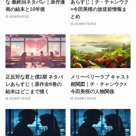
な 最終回ネタバレ｜原作漫
あらすじ｜チ・チャンウク
画の結末と10年後
×今田美桜の放送前情報ま
とめ
2026年8月1日
2026年7月25日
正反対な君と僕2期 ネタバ
メリーベリーラブ キャスト
レあらすじ｜原作全8巻の
相関図｜チ・チャンウク×
結末はどこまで描く
今田美桜の人物関係
2026年7月25日
2026年7月24日