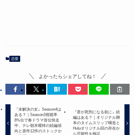
恋愛
よかったらシェアしてね！
『未解決の女』Season4は
『君が死刑になる前に』続
ある？｜Season3視聴率
編はある？｜オリジナル脚
8%台で春ドラマ首位快走
本のタイムスリップ構造と
中、テレ朝木曜枠の続編傾
Huluオリジナル回の存在か
向と原作12作のストックか
ら可能性を検証